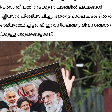
ാം തീയതി നടക്കുന്ന ചടങ്ങിൽ ലക്ഷങ്ങൾ
്കിയാൻ പ്രഖ്യാപിച്ചു. അതുപോലെ ചടങ്ങിൽ ര
്യർത്ഥിച്ചിട്ടുണ്ട്. ഇറാനിലെങ്ങും ദിവസങ്ങൾ ന
്കുള്ള ഒരുക്കങ്ങളാണ്.