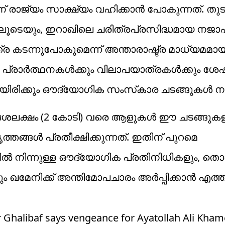
് രാജ്യം സാക്ഷ്യം വഹിക്കാൻ പോകുന്നത്. തുടർ
ിലൂടെയും, ഇറാഖിലെ ചരിത്രപ്രസിദ്ധമായ നജ
ര കടന്നുപോകുമെന്ന് അന്താരാഷ്ട്ര മാധ്യമ
ത്തെ പ്രാർത്ഥനകൾക്കും വിലാപയാത്രകൾക്കും 
ായിരിക്കും ഔദ്യോഗിക സംസ്‌കാര ചടങ്ങുകൾ നട
0 ദശലക്ഷം (2 കോടി) വരെ ആളുകൾ ഈ ചടങ്ങുക
്തങ്ങൾ പ്രതീക്ഷിക്കുന്നത്. ഇതിന് പുറമെ
ളിൽ നിന്നുള്ള ഔദ്യോഗിക പ്രതിനിധികളും, തൊ
ും ഖമേനിക്ക് അന്തിമോപചാരം അർപ്പിക്കാൻ എത്ത
halibaf says vengeance for Ayatollah Ali Kham