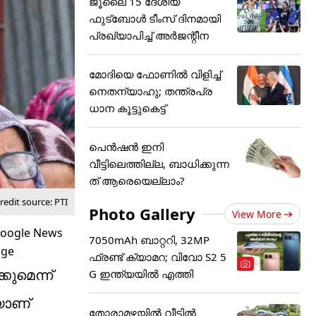
ജൂ​ലൈ 15 ദേശീയ
ഫുട്ബോൾ ടീംസ് ദിനമായി
പ്രഖ്യാപിച്ച് അ‌ർജന്റീന
മോദിയെ ഫോണിൽ വിളിച്ച്
നെതന്യാഹു; തന്ത്രപ്ര
ധാന കൂട്ടുകെട്ട്
പെൻഷൻ ഇനി
വീട്ടിലെത്തില്ല, ബാധിക്കുന്ന
ത് ആരെയെല്ലാം?
edit source: PTI
Photo Gallery
View More
7050mAh ബാറ്ററി, 32MP
ഫ്രണ്ട് ക്യാമറ; വിവോ S2 5
ുമെന്ന്
G ഇന്ത്യയിൽ എത്തി
യാണ്
തോരാമഴയിൽ വീട്ടിൽ