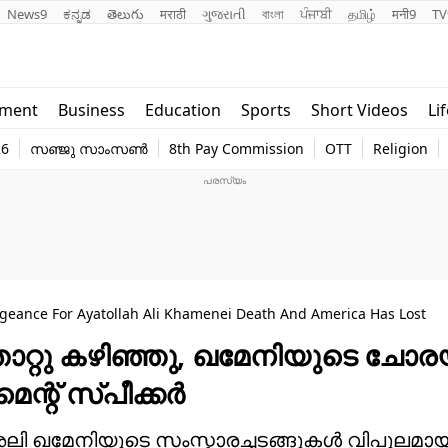
News9
ಕನ್ನಡ
తెలుగు
मराठी
ગુજરાતી
বাংলা
ਪੰਜਾਬੀ
தமிழ்
मनी9
TV
Lifestyle
Religion
nment
Business
Education
Sports
Short Videos
Li
world
Web Stor
26
സഞ്ജു സാംസൺ
8th Pay Commission
OTT
Religion
Technology
Photo
ngeance For Ayatollah Ali Khamenei Death And America Has Lost
 തോറ്റു കഴിഞ്ഞു, ഖമേനിയുടെ ചോരയ്
ന്റ് സ്പീക്കർ
 അലി ഖമേനിയുടെ സംസ്കാരച്ചടങ്ങുകൾ വിപുലമായ