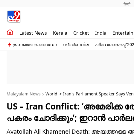
हिन्दी 
Kerala
Business
Latest News
Kerala
Cricket
India
Entertai
India
Education
ഇന്നത്തെ കാലാവസ്ഥ
സ്വർണവില
ഫിഫ ലോകകപ്പ് 20
Entertainment
Sports
Malayalam News
World
> Iran's Parliament Speaker Says Ve
US – Iran Conflict: ‘അമേരിക്ക
പകരം ചോദിക്കും’; ഇറാൻ പാർലമെ
Ayatollah Ali Khamenei Death: ആയത്തുള്ള