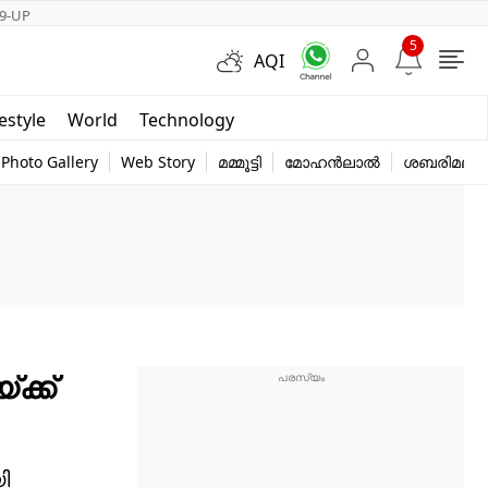
9-UP
5
AQI
Short Videos
festyle
World
Technology
y
Photo Gallery
Web Story
മമ്മൂട്ടി
മോഹൻലാൽ
ശബരിമല
ക്ക്
ി