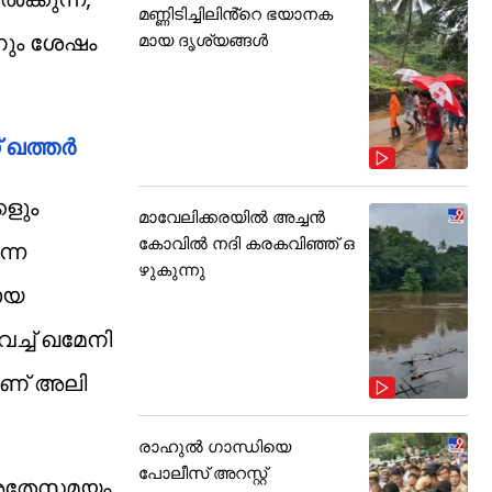
മണ്ണിടിച്ചിലിൻ്റെ ഭയാനക
ിനും ശേഷം
മായ ദൃശ്യങ്ങൾ
 ഖത്തര്‍
കളും
മാവേലിക്കരയിൽ അച്ചൻ
കോവിൽ നദി കരകവിഞ്ഞ് ഒ
ന്ന
ഴുകുന്നു
രായ
്ച് ഖമേനി
ാണ് അലി
രാഹുൽ ഗാന്ധിയെ
പോലീസ് അറസ്റ്റ്
. അതേസമയം,