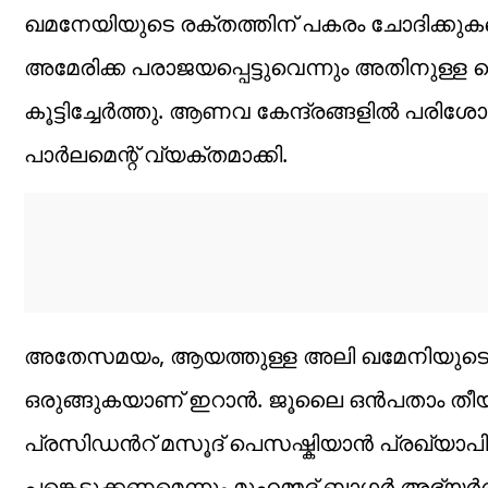
ഖമനേയിയുടെ രക്തത്തിന് പകരം ചോദിക്കുകയെ
അമേരിക്ക പരാജയപ്പെട്ടുവെന്നും അതിനുള്ള 
കൂട്ടിച്ചേർത്തു. ആണവ കേന്ദ്രങ്ങളിൽ പര
പാർലമെന്റ് വ്യക്തമാക്കി.
അതേസമയം, ആയത്തുള്ള അലി ഖമേനിയുടെ സ
ഒരുങ്ങുകയാണ് ഇറാൻ. ജൂലൈ ഒൻപതാം തീയതി 
പ്രസിഡൻറ് മസൂദ് പെസഷ്കിയാൻ പ്രഖ്യാപി
പങ്കെടുക്കണമെന്നും മുഹമ്മദ് ബാഗർ അഭ്യർത്ഥി