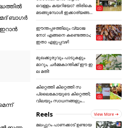
്ധത്തിൽ
വെള്ളം കയറിയോ? തിരികെ
മടങ്ങുമ്പോൾ ഇക്കാര്യങ്ങ
മ്മദ് ബാഗർ
ൾ
ഈന്തപ്പഴത്തിലും വ്യാജ
ം ഇറാൻ
നോ! എങ്ങനെ കണ്ടെത്താം;
ഇതാ എളുപ്പവഴി
മുഖക്കുരുവും പാടുകളും
മാറും, ചർമ്മകാന്തിക്ക് ഈ ഇ
ല മതി!
കിറ്റെത്തി കിറ്റെത്തി സ
പ്ലൈകോയുടെ കിറ്റെത്തി;
വിലയും സാധനങ്ങളും...
ന്ന്
Reels
View More
മലപ്പുറം പാണക്കാട് ഉണ്ടായ
ൽക്കുന്ന,