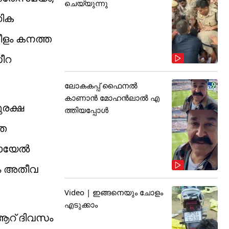
ചെയ്യുന്നു
ഗിക
നീളം കനത്ത
ീറ
ലോകകപ്പ് ഫൈനൽ
കാണാൻ മോഹൻലാൽ എ
ുരക്ഷ
ത്തിയപ്പോൾ
തെ
രായേൽ
യം അതീവ
Video | ഇങ്ങനെയും ചോളം
എടുക്കാം
 ആറ് ദിവസം