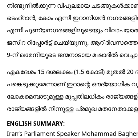
നീണ്ടുനിൽക്കുന്ന വിപുലമായ ചടങ്ങുകൾക്കാണ
ടെഹ്‌റാൻ, കോം എന്നീ ഇറാനിയൻ നഗരങ്ങള
എന്നീ പുണ്യനഗരങ്ങളിലൂടെയും വിലാപയാത്
ജസീറ റിപ്പോർട്ട് ചെയ്യുന്നു. ആറ് ദിവസ
9-ന് ഖമേനിയുടെ ജന്മനാടായ മഷാദിൽ വെച്ച
ഏകദേശം 15 ദശലക്ഷം (1.5 കോടി) മുതൽ 2
പങ്കെടുക്കുമെന്നാണ് ഇറാന്റെ ഔദ്യോഗിക വൃത
ലോകമെമ്പാടുമുള്ള മുപ്പതിലധികം രാജ്യങ്ങ
രാജ്യങ്ങളിൽ നിന്നുള്ള പ്രമുഖ മതനേതാക്കള
ENGLISH SUMMARY:
Iran’s Parliament Speaker Mohammad Bagher G