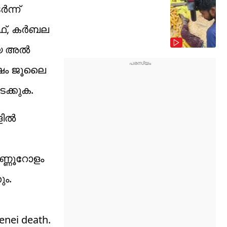
ന്ന്
ാഫ്, കർബല
മായ അൽ
ശേഷം ജൂലൈ
ക്കുക.
ളിൽ
ണ്ണൂറോളം
ും.
enei death.