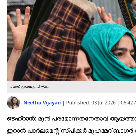
പ്രതീകാത്മക ചിത്രം
Neethu Vijayan
|
Published:
03 Jul 2026 | 06:42
ടെഹ്റാൻ:
മുൻ പരമോന്നതനേതാവ് ആയത്തുള്ള
ഇറാൻ പാർലമെന്റ് സ്പീക്കർ മുഹമ്മദ് ബാഗർ