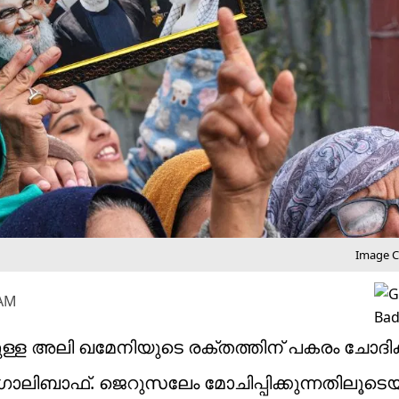
Image Cr
 AM
 അലി ഖമേനിയുടെ രക്തത്തിന് പകരം ചോദിക്ക
 ഗാലിബാഫ്. ജെറുസലേം മോചിപ്പിക്കുന്നതിലൂടെ