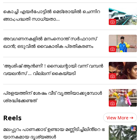
കൊച്ചി എയര്‍പോട്ടില്‍ മെട്രോയില്‍ ചെന്നിറ
ങ്ങാം;പദ്ധതി സാധ്യതാ...
അവഗണനകളില്‍ മനംനൊന്ത് സര്‍ഫറാസ്
ഖാന്‍; ഒടുവില്‍ വൈകാരിക പ്രതികരണം
'ആശിഷ് ആൻണി' ! സൈലന്റായി വന്ന് വമ്പൻ
വയലൻസ് ... വില്ലന് കൈയ്യടി
പ്രളയത്തിന് ശേഷം വീട് വൃത്തിയാക്കുമ്പോൾ
ശ്രദ്ധിക്കേണ്ടത്
Reels
View More
മലപ്പുറം പാണക്കാട് ഉണ്ടായ മണ്ണിടിച്ചിലിൻ്റെ ഭ
യാനകമായ ദൃശ്യങ്ങൾ