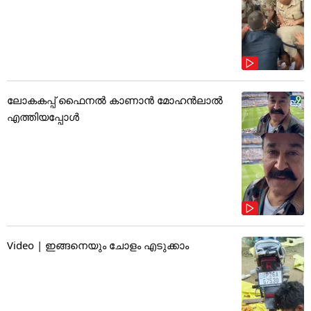
ലോകകപ്പ് ഫൈനൽ കാണാൻ മോഹൻലാൽ
എത്തിയപ്പോൾ
Video | ഇങ്ങനെയും ചോളം എടുക്കാം