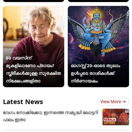
60 വയസിന്
മുകളിലാണോ പ്രായം?
ഓഗസ്റ്റ് 20-ഓടെ തുലാം
സ്ത്രീകള്‍ക്കുള്ള സുരക്ഷിത
ഉൾപ്പടെ രാശികൾക്ക്
നിക്ഷേപങ്ങളിതാ
നിർണായകം
Latest News
View More
വേഗം നോക്കിക്കോ; ഇന്നത്തെ സമൃദ്ധി ലോട്ടറി
ഫലം ഇതാ