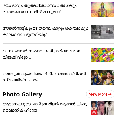
ഭയം മാറും, ആത്മവിശ്വാസം വർദ്ധിക്കും!
രാമായണമാസത്തിൽ ഹനുമാൻ...
അയൽനാട്ടിലും മഴ തന്നെ, കാറ്റും ശക്തമാകും;
കാലാവസ്ഥ മുന്നറിയിപ്പ്
ഓണം ബമ്പര്‍ സമ്മാനം ലഭിച്ചാല്‍ നേരെ ഇ
വിടേക്ക് വിട്ടോ...
അ‌ർജുൻ ആയങ്കിയെ 14 ദിവസത്തേക്ക് റിമാൻ
ഡ് ചെയ്ത് കോടതി
Photo Gallery
View More
ആരാധകരുടെ പാൻ ഇന്ത്യൻ ആക്ഷൻ കിംഗ്,
റൊമാന്റിക് ഹീറോ!