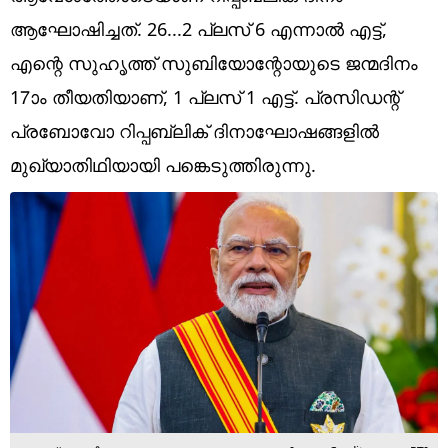
Technology
ആഘോഷിച്ചത്. 26...2 പ്ലസ് 6 എന്നാല്‍ എട്ട്,
Religion
എന്റെ സുഹൃത്ത് സുബിയോന്റോയുടെ ജന്മദിനം
17ാം തീയതിയാണ്, 1 പ്ലസ് 1 എട്ട്. പ്രസിഡന്റ്
Web Story
പ്രബോവോ റിപ്പബ്ലിക് ദിനാഘോഷങ്ങളില്‍
Photo
മുഖ്യാതിഥിയായി പങ്കെടുത്തിരുന്നു.
Short Videos