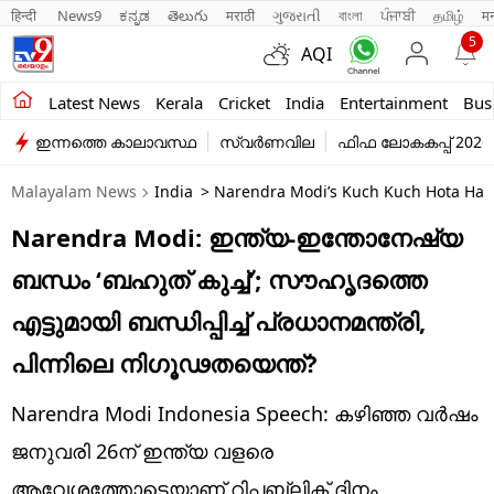
हिन्दी 
News9
ಕನ್ನಡ
తెలుగు
मराठी
ગુજરાતી
বাংলা
ਪੰਜਾਬੀ
தமிழ்
म
5
AQI
Kerala
Latest News
Kerala
Cricket
India
Entertainment
Bus
ഇന്നത്തെ കാലാവസ്ഥ
സ്വർണവില
ഫിഫ ലോകകപ്പ് 2026
India
Malayalam News
India
> Narendra Modi’s Kuch Kuch Hota Ha
Entertainment
Narendra Modi: ഇന്ത്യ-ഇന്തോനേഷ്യ
Business
ബന്ധം ‘ബഹുത് കുച്ച്’; സൗഹൃദത്തെ
Education
എട്ടുമായി ബന്ധിപ്പിച്ച് പ്രധാനമന്ത്രി,
Sports
പിന്നിലെ നിഗൂഢതയെന്ത്?
Lifestyle
Narendra Modi Indonesia Speech: കഴിഞ്ഞ വര്‍ഷം
world
ജനുവരി 26ന് ഇന്ത്യ വളരെ
ആവേശത്തോടെയാണ് റിപ്പബ്ലിക് ദിനം