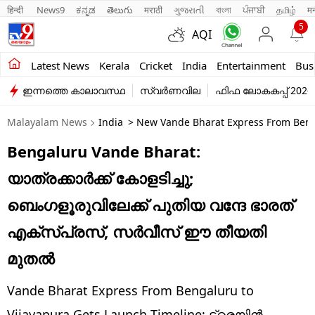
हिन्दी 
News9
ಕನ್ನಡ
తెలుగు
मराठी
ગુજરાતી
বাংলা
ਪੰਜਾਬੀ
தமிழ்
म
5
AQI
Kerala
Latest News
Kerala
Cricket
India
Entertainment
Bus
ഇന്നത്തെ കാലാവസ്ഥ
സ്വർണവില
ഫിഫ ലോകകപ്പ് 2026
India
Malayalam News
India
> New Vande Bharat Express From Benga
Entertainment
Bengaluru Vande Bharat:
Business
യാത്രക്കാര്‍ക്ക് കോളടിച്ചു;
Education
ബെംഗളൂരുവിലേക്ക് പുതിയ വന്ദേ ഭാരത്
Sports
എക്‌സ്പ്രസ്, സര്‍വീസ് ഈ തീയതി
Lifestyle
മുതല്‍
world
Vande Bharat Express From Bengaluru to
Vijayapura Gets Launch Timeline: ട്രെയിന്‍