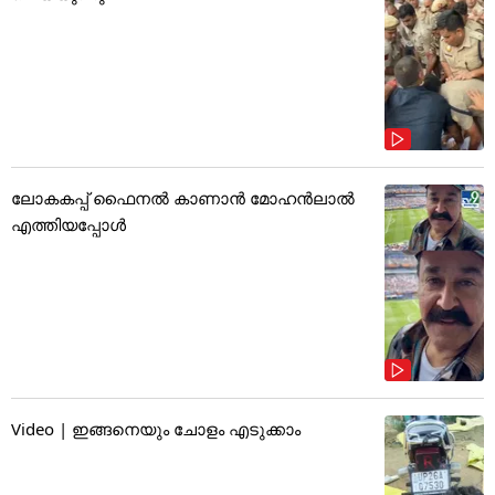
ലോകകപ്പ് ഫൈനൽ കാണാൻ മോഹൻലാൽ
എത്തിയപ്പോൾ
Video | ഇങ്ങനെയും ചോളം എടുക്കാം