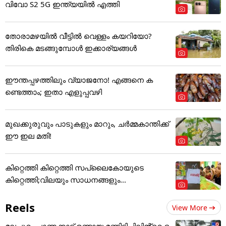
വിവോ S2 5G ഇന്ത്യയിൽ എത്തി
തോരാമഴയിൽ വീട്ടിൽ വെള്ളം കയറിയോ?
തിരികെ മടങ്ങുമ്പോൾ ഇക്കാര്യങ്ങൾ
ഈന്തപ്പഴത്തിലും വ്യാജനോ! എങ്ങനെ ക
ണ്ടെത്താം; ഇതാ എളുപ്പവഴി
മുഖക്കുരുവും പാടുകളും മാറും, ചർമ്മകാന്തിക്ക്
ഈ ഇല മതി!
കിറ്റെത്തി കിറ്റെത്തി സപ്ലൈകോയുടെ
കിറ്റെത്തി;വിലയും സാധനങ്ങളും...
Reels
View More
മലപ്പുറം പാണക്കാട് ഉണ്ടായ മണ്ണിടിച്ചിലിൻ്റെ ഭ