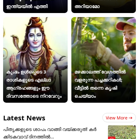
ഇന്ത്യയിൽ എത്തി
അറിയാമോ
കുംഭം ഉൾപ്പെടെ 3
മഴക്കാലത്ത് വേഗത്തിൽ
രാശികളുടെ എല്ലാ
വളരുന്ന പച്ചക്കറികൾ;
ആഗ്രഹങ്ങളും ഈ
വീട്ടിൽ തന്നെ കൃഷി
ദിവസത്തോടെ നിറവേറും
ചെയ്യാം
Latest News
View More
പിതൃക്കളുടെ ശാപം വാങ്ങി വയ്ക്കരുത്! കർ
ക്കിടകവാവ് ദിനത്തിൽ...