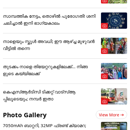
സാമ്പത്തിക നേട്ടം, തൊഴിൽ പുരോഗതി! ശനി
ചലിച്ചാൽ ഇനി ഭാഗ്യകാലം
നാളെയും സ്കൂൾ അവധി; ഈ ആഴ്ച്ച മുഴുവൻ
വീട്ടിൽ തന്നെ
തുടക്കം നാളെ തിയേറ്ററുകളിലേക്ക്... നിങ്ങ
ളുടെ കയ്യിലേക്ക്
കെഎസ്ആർടിസി ടിക്കറ്റ് വാട്‌സ്ആ
പ്പിലൂടെയും; നമ്പർ ഇതാ
Photo Gallery
View More
7050mAh ബാറ്ററി, 32MP ഫ്രണ്ട് ക്യാമറ;