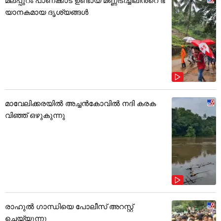
യാനകമായ ദൃശ്യങ്ങൾ
മാവേലിക്കരയിൽ അച്ചൻകോവിൽ നദി കരക
വിഞ്ഞ് ഒഴുകുന്നു
രാഹുൽ ഗാന്ധിയെ പോലീസ് അറസ്റ്റ്
ചെയ്യുന്നു