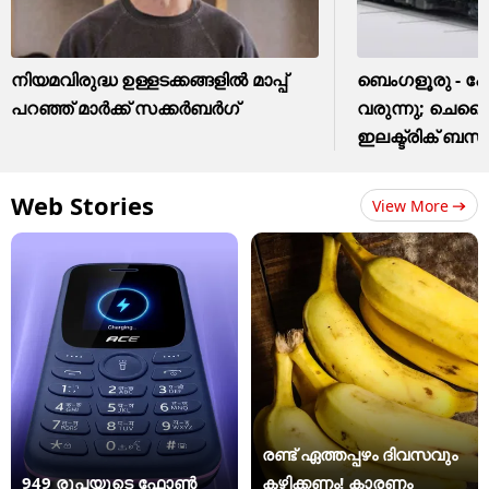
നിയമവിരുദ്ധ ഉള്ളടക്കങ്ങളിൽ മാപ്പ്
ബെംഗളൂരു - 
പറഞ്ഞ് മാർക്ക് സക്കർബർഗ്
വരുന്നു; ചെന്
ഇലക്ട്രിക് ബ
Web Stories
View More
രണ്ട് ഏത്തപ്പഴം ദിവസവും
949 രൂപയുടെ ഫോൺ
കഴിക്കണം! കാരണം