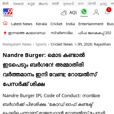
हिन्दी 
News9
ಕನ್ನಡ
తెలుగు
मराठी
ગુજરાતી
বাংলা
ਪੰਜਾਬੀ
தமிழ்
म
5
AQI
Kerala
Latest News
Kerala
Cricket
India
Entertainment
Bus
ഇന്നത്തെ കാലാവസ്ഥ
സ്വർണവില
ഫിഫ ലോകകപ്പ് 2026
India
Malayalam News
Sports
Cricket News
> IPL 2026: Rajasthan 
Entertainment
Nandre Burger: മൊട കണ്ടാല്‍
Business
ഇടപെടും ബര്‍ഗറേ! അമ്മാതിരി
Education
വര്‍ത്തമാനം ഇനി വേണ്ട; റോയല്‍സ്
Sports
പേസര്‍ക്ക് ശിക്ഷ
Lifestyle
Nandre Burger IPL Code of Conduct: നാന്ദ്രെ
world
ബര്‍ഗര്‍ക്ക് പിഴശിക്ഷ. 'കോഡ് ഓഫ് കണ്ടക്ട്'
ലംഘിച്ചെന്നാണ് രാജസ്ഥാന്‍ റോയല്‍സ് പേസര്‍