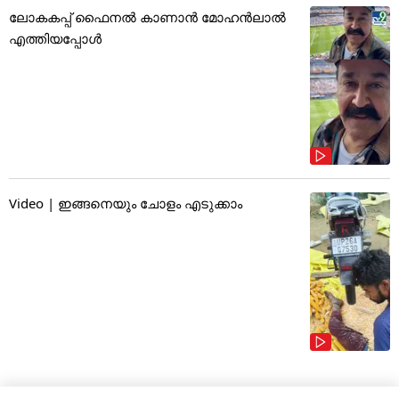
ലോകകപ്പ് ഫൈനൽ കാണാൻ മോഹൻലാൽ
എത്തിയപ്പോൾ
Video | ഇങ്ങനെയും ചോളം എടുക്കാം