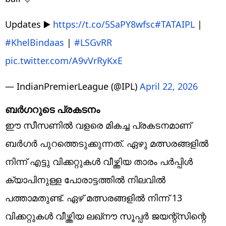
Updates ▶️
https://t.co/5SaPY8wfsc
#TATAIPL
|
#KhelBindaas
|
#LSGvRR
pic.twitter.com/A9vVrRyKxE
— IndianPremierLeague (@IPL)
April 22, 2026
ബര്‍ഗറുടെ പ്രകടനം
ഈ സീസണില്‍ വളരെ മികച്ച പ്രകടനമാണ്
ബര്‍ഗര്‍ പുറത്തെടുക്കുന്നത്. ഏഴു മത്സരങ്ങളില്‍
നിന്ന് എട്ടു വിക്കറ്റുകള്‍ വീഴ്ത്തിയ താരം പര്‍പ്പിള്‍
ക്യാപിനുള്ള പോരാട്ടത്തില്‍ നിലവില്‍
പത്താമതുണ്ട്. ഏഴ് മത്സരങ്ങളില്‍ നിന്ന് 13
വിക്കറ്റുകള്‍ വീഴ്ത്തിയ ലഖ്‌നൗ സൂപ്പര്‍ ജയന്റ്‌സിന്റെ