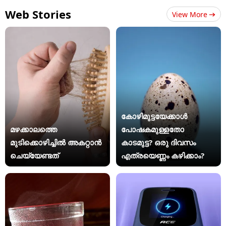
Web Stories
View More
കോഴിമുട്ടയേക്കാൾ
മഴക്കാലത്തെ
പോഷകമുള്ളതോ
മുടിക്കൊഴിച്ചിൽ അകറ്റാൻ
കാടമുട്ട? ഒരു ദിവസം
ചെയ്യേണ്ടത്
എത്രയെണ്ണം കഴിക്കാം?