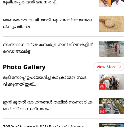
മുല്ലപ്പെരിയാർ ജലനിരപ്പ്...
ഓണമെത്താറായി, അരിക്കും പലവ്യഞ്ജനങ്ങ
ൾക്കും തീവില
സംസ്ഥാനത്ത് മഴ കനക്കും! നാല് ജില്ലകളിൽ
റെഡ് അലർട്ട്
Photo Gallery
View More
മുടി സോപ്പ് ഉപയോഗിച്ച് കഴുകാമോ? സംഭ
വിക്കുന്നത് ഇത്...
ഇനി മുതൽ വാഹനങ്ങൾ തമ്മിൽ സംസാരിക്ക
ണം! വി2വി സംവിധാനം
7050mAh ബാറ്ററി, 32MP ഫ്രണ്ട് ക്യാമറ;