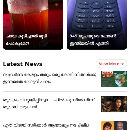
ചായ കുടിച്ചാൽ മുടി
949 രൂപയുടെ ഫോൺ
പോകുമോ?
ഇന്ത്യയിൽ എത്തി
Latest News
View More
സുവർണ കേരളം തരും ഒരു കോടി നിങ്ങൾക്ക്;
ഇന്നത്തെ ലോട്ടറി ഫലം
തുടക്കം വിസ്മയിപ്പിച്ചോ.... ഫീൽ ഗുഡിൽ നിന്ന്
തുടങ്ങി ആക്ഷൻ
ഏത് വിജയ് സർക്കാർ ആയാലും നടപ്പില്ല!