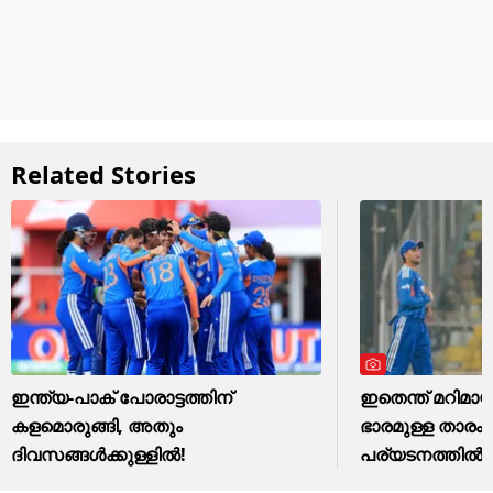
Related Stories
ഇന്ത്യ-പാക് പോരാട്ടത്തിന്
ഇതെന്ത് മറിമാ
കളമൊരുങ്ങി, അതും
ഭാരമുള്ള താരം 
ദിവസങ്ങള്‍ക്കുള്ളില്‍!
പര്യടനത്തില്‍!