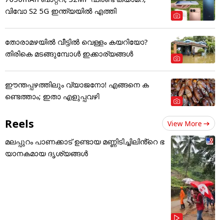
വിവോ S2 5G ഇന്ത്യയിൽ എത്തി
തോരാമഴയിൽ വീട്ടിൽ വെള്ളം കയറിയോ?
തിരികെ മടങ്ങുമ്പോൾ ഇക്കാര്യങ്ങൾ
ഈന്തപ്പഴത്തിലും വ്യാജനോ! എങ്ങനെ ക
ണ്ടെത്താം; ഇതാ എളുപ്പവഴി
Reels
View More
മലപ്പുറം പാണക്കാട് ഉണ്ടായ മണ്ണിടിച്ചിലിൻ്റെ ഭ
യാനകമായ ദൃശ്യങ്ങൾ