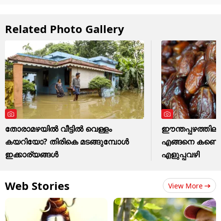
Related Photo Gallery
തോരാമഴയിൽ വീട്ടിൽ വെള്ളം
ഈന്തപ്പഴത്തില
കയറിയോ? തിരികെ മടങ്ങുമ്പോൾ
എങ്ങനെ കണ്ടെ
ഇക്കാര്യങ്ങൾ
എളുപ്പവഴി
Web Stories
View More