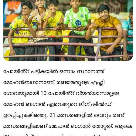
പോയിൻ്റ് പട്ടികയിൽ ഒന്നാം സ്ഥാനത്ത്
മോഹൻബഗാനാണ്. രണ്ടാമതുള്ള എഫ്സി
ഗോവയുമായി 10 പോയിൻ്റ് വ്യത്യാസമുള്ള
മോഹൻ ബഗാൻ ഏറെക്കുറെ ലീഗ് ഷീൽഡ്
ഉറപ്പിച്ചുകഴിഞ്ഞു. 21 മത്സരങ്ങളിൽ വെറും രണ്ട്
മത്സരങ്ങളിലാണ് മോഹൻ ബഗാൻ തോറ്റത്. ആകെ