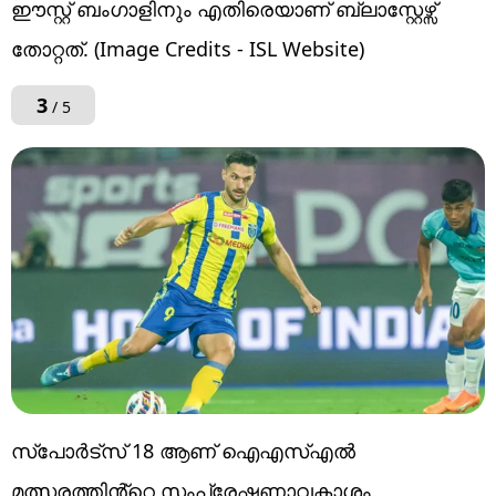
ഈസ്റ്റ് ബംഗാളിനും എതിരെയാണ് ബ്ലാസ്റ്റേഴ്സ്
തോറ്റത്. (Image Credits - ISL Website)
3
/ 5
സ്പോർട്സ് 18 ആണ് ഐഎസ്എൽ
മത്സരത്തിൻ്റെ സംപ്രേഷണാവകാശം