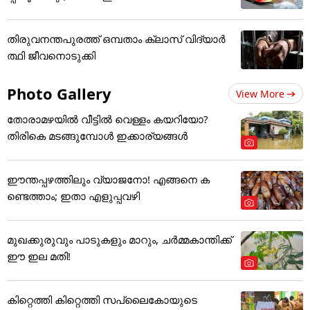
തിരുവനന്തപുരത്ത് ഒമ്പതാം ക്ലാസ് വിദ്യാർ
ത്ഥി ജീവനൊടുക്കി
Photo Gallery
View More
തോരാമഴയിൽ വീട്ടിൽ വെള്ളം കയറിയോ?
തിരികെ മടങ്ങുമ്പോൾ ഇക്കാര്യങ്ങൾ
ഈന്തപ്പഴത്തിലും വ്യാജനോ! എങ്ങനെ ക
ണ്ടെത്താം; ഇതാ എളുപ്പവഴി
മുഖക്കുരുവും പാടുകളും മാറും, ചർമ്മകാന്തിക്ക്
ഈ ഇല മതി!
കിറ്റെത്തി കിറ്റെത്തി സപ്ലൈകോയുടെ