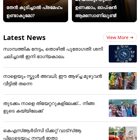
തേൻ കുടിച്ചാൽ പ്രമേഹം
ഉണക്കാം, ഓപ്ഷൻ
ഉണ്ടാകുമോ?
ആമസോണിലുണ്ട്!
Latest News
View More
സാമ്പത്തിക നേട്ടം, തൊഴിൽ പുരോഗതി! ശനി
ചലിച്ചാൽ ഇനി ഭാഗ്യകാലം
നാളെയും സ്കൂൾ അവധി; ഈ ആഴ്ച്ച മുഴുവൻ
വീട്ടിൽ തന്നെ
തുടക്കം നാളെ തിയേറ്ററുകളിലേക്ക്... നിങ്ങ
ളുടെ കയ്യിലേക്ക്
കെഎസ്ആർടിസി ടിക്കറ്റ് വാട്‌സ്ആ
പ്പിലൂടെയും; നമ്പർ ഇതാ