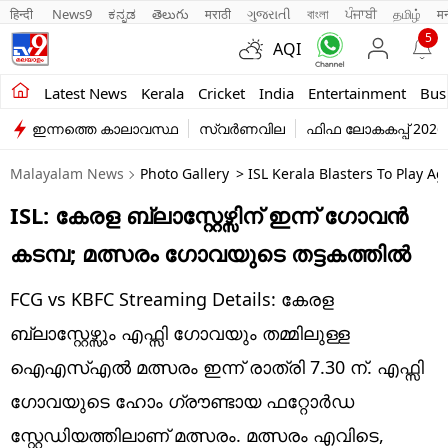
हिन्दी 
News9
ಕನ್ನಡ
తెలుగు
मराठी
ગુજરાતી
বাংলা
ਪੰਜਾਬੀ
தமிழ்
म
5
AQI
Kerala
Latest News
Kerala
Cricket
India
Entertainment
Bus
ഇന്നത്തെ കാലാവസ്ഥ
സ്വർണവില
ഫിഫ ലോകകപ്പ് 2026
India
Malayalam News
Photo Gallery
> ISL Kerala Blasters To Play A
Entertainment
ISL: കേരള ബ്ലാസ്റ്റേഴ്സിന് ഇന്ന് ഗോവൻ
Business
കടമ്പ; മത്സരം ഗോവയുടെ തട്ടകത്തിൽ
Education
FCG vs KBFC Streaming Details: കേരള
Sports
ബ്ലാസ്റ്റേഴ്സും എഫ്സി ഗോവയും തമ്മിലുള്ള
Lifestyle
ഐഎസ്എൽ മത്സരം ഇന്ന് രാത്രി 7.30 ന്. എഫ്സി
ഗോവയുടെ ഹോം ഗ്രൗണ്ടായ ഫറ്റോർഡ
world
സ്റ്റേഡിയത്തിലാണ് മത്സരം. മത്സരം എവിടെ,