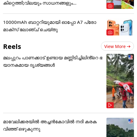
കിറ്റെത്തി;വിലയും സാധനങ്ങളും...
10000mAh ബാറ്ററിയുമായി ഓപ്പോ A7 പ്രോ
മാക്സ് ലോഞ്ച് ചെയ്തു
Reels
View More
മലപ്പുറം പാണക്കാട് ഉണ്ടായ മണ്ണിടിച്ചിലിൻ്റെ ഭ
യാനകമായ ദൃശ്യങ്ങൾ
മാവേലിക്കരയിൽ അച്ചൻകോവിൽ നദി കരക
വിഞ്ഞ് ഒഴുകുന്നു