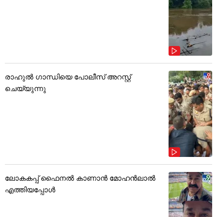
രാഹുൽ ഗാന്ധിയെ പോലീസ് അറസ്റ്റ്
ചെയ്യുന്നു
ലോകകപ്പ് ഫൈനൽ കാണാൻ മോഹൻലാൽ
എത്തിയപ്പോൾ