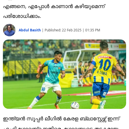
Technology
എങ്ങനെ, എപ്പോൾ കാണാൻ കഴിയുമെന്ന്
Religion
പരിശോധിക്കാം.
Web Story
Abdul Basith
|
Published:
22 Feb 2025 | 01:35 PM
Photo
Short Videos
ഇന്ത്യൻ സൂപ്പർ ലീഗിൽ കേരള ബ്ലാസ്റ്റേഴ്സ് ഇന്ന്
എഫ്സി ഗോവയ്ക്കെതിരെ. ഗോവയുടെ തട്ടകമായ