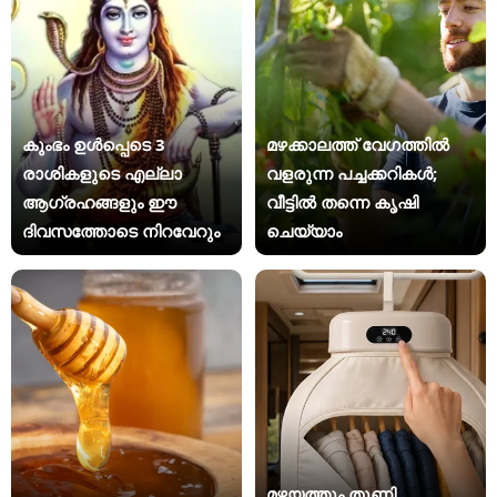
കുംഭം ഉൾപ്പെടെ 3
മഴക്കാലത്ത് വേഗത്തിൽ
രാശികളുടെ എല്ലാ
വളരുന്ന പച്ചക്കറികൾ;
ആഗ്രഹങ്ങളും ഈ
വീട്ടിൽ തന്നെ കൃഷി
ദിവസത്തോടെ നിറവേറും
ചെയ്യാം
മഴയത്തും തുണി