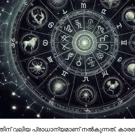
തിന് വലിയ പ്രാധാന്യമാണ് നൽകുന്നത്. കാ