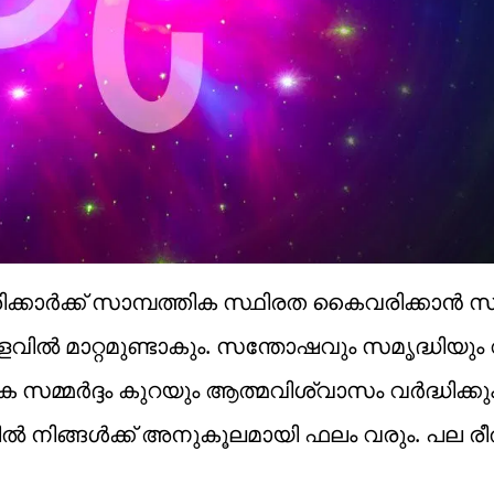
ക്കാർക്ക് സാമ്പത്തിക സ്ഥിരത കൈവരിക്കാൻ സ
ിൽ മാറ്റമുണ്ടാകും. സന്തോഷവും സമൃദ്ധിയും വർ
സമ്മർദ്ദം കുറയും ആത്മവിശ്വാസം വർദ്ധിക്കു
ങളിൽ നിങ്ങൾക്ക് അനുകൂലമായി ഫലം വരും. പല ര