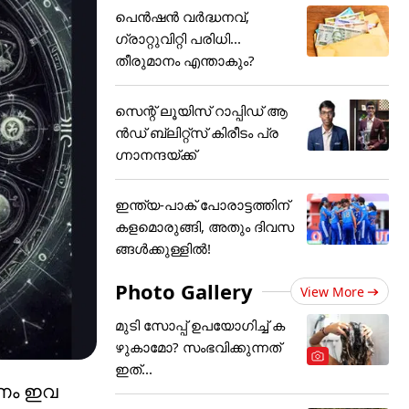
പെൻഷൻ വർദ്ധനവ്,
ഗ്രാറ്റുവിറ്റി പരിധി...
തീരുമാനം എന്താകും?
സെന്റ് ലൂയിസ് റാപ്പിഡ് ആ
ൻഡ് ബ്ലിറ്റ്സ് കിരീടം പ്ര
ഗ്നാനന്ദയ്ക്ക്
ഇന്ത്യ-പാക് പോരാട്ടത്തിന്
കളമൊരുങ്ങി, അതും ദിവസ
ങ്ങള്‍ക്കുള്ളില്‍!
Photo Gallery
View More
മുടി സോപ്പ് ഉപയോഗിച്ച് ക
ഴുകാമോ? സംഭവിക്കുന്നത്
ഇത്...
രണം ഇവ