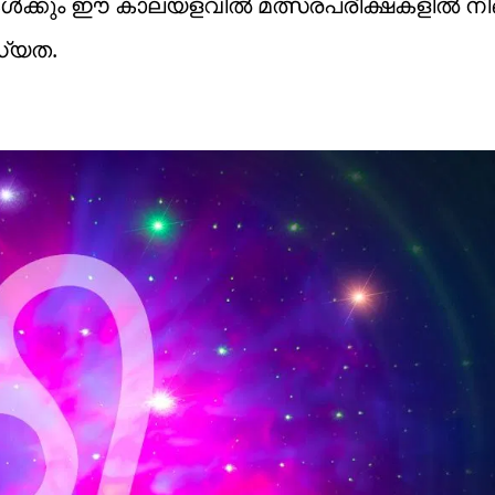
ികൾക്കും ഈ കാലയളവിൽ മത്സരപരീക്ഷകളിൽ നി
ധ്യത.