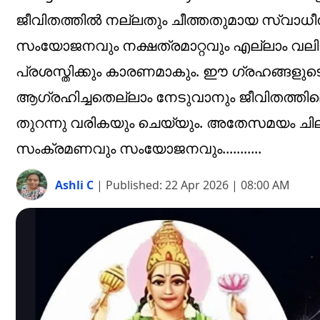
ജീവിതത്തിൽ നല്ലതും ചീത്തതുമായ സ്വാധീനങ
സംയോജനവും നക്ഷത്രമാറ്റവും എല്ലാം വലി
പ്രശസ്തിക്കും കാരണമാകും. ഈ ഗ്രഹങ്ങള
ആഗ്രഹിച്ചതെല്ലാം നേടുവാനും ജീവിതത്തിലെ
തുറന്നു വരികയും ചെയ്യും. അതേസമയം ചില 
സംക്രമണവും സംയോജനവും...........
Ashli C
|
Published:
22 Apr 2026 | 08:00 AM