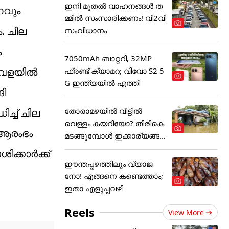
ഇനി മുതൽ വാഹനങ്ങൾ ത
ണവും
മ്മിൽ സംസാരിക്കണം! വി2വി
. ചില
സംവിധാനം
ം
7050mAh ബാറ്ററി, 32MP
 വേളയിൽ
ഫ്രണ്ട് ക്യാമറ; വിവോ S2 5
G ഇന്ത്യയിൽ എത്തി
ങി
തോരാമഴയിൽ വീട്ടിൽ
്ച് ചില
വെള്ളം കയറിയോ? തിരികെ
 ആരംഭം
മടങ്ങുമ്പോൾ ഇക്കാര്യങ്ങ
ൾ
ക്കാർക്ക്
ഈന്തപ്പഴത്തിലും വ്യാജ
നോ! എങ്ങനെ കണ്ടെത്താം;
ഇതാ എളുപ്പവഴി
Reels
View More