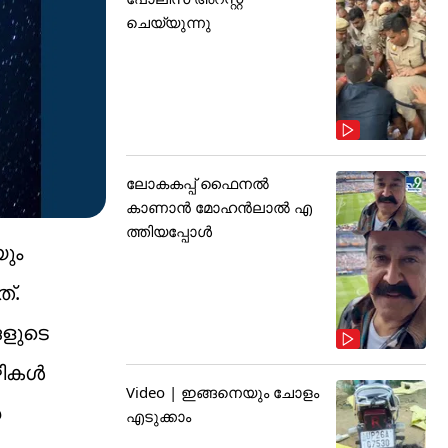
ചെയ്യുന്നു
ലോകകപ്പ് ഫൈനൽ
കാണാൻ മോഹൻലാൽ എ
ത്തിയപ്പോൾ
യും
്.
ങളുടെ
വഴികൾ
Video | ഇങ്ങനെയും ചോളം
െ
എടുക്കാം