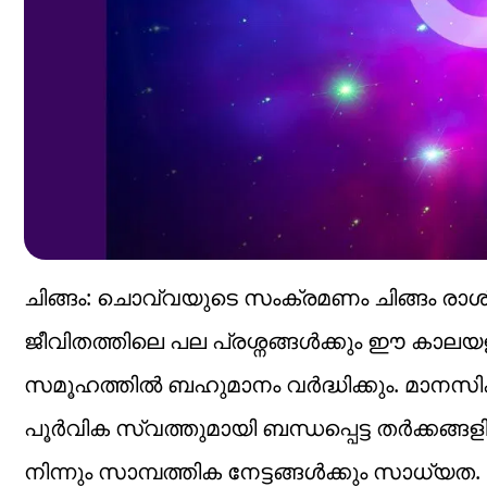
ചിങ്ങം: ചൊവ്വയുടെ സംക്രമണം ചിങ്ങം രാശി
ജീവിതത്തിലെ പല പ്രശ്നങ്ങൾക്കും ഈ കാലയളവ
സമൂഹത്തിൽ ബഹുമാനം വർദ്ധിക്കും. മാനസിക 
പൂർവിക സ്വത്തുമായി ബന്ധപ്പെട്ട തർക്കങ്
നിന്നും സാമ്പത്തിക നേട്ടങ്ങൾക്കും സാധ്യത.