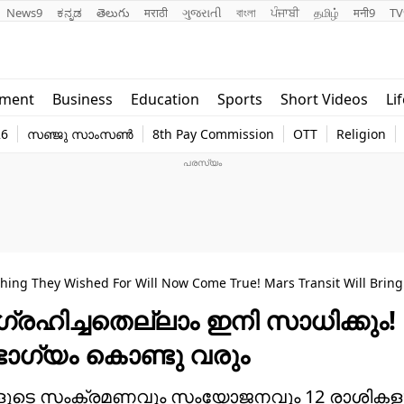
News9
ಕನ್ನಡ
తెలుగు
मराठी
ગુજરાતી
বাংলা
ਪੰਜਾਬੀ
தமிழ்
मनी9
TV
Lifestyle
Religion
nment
Business
Education
Sports
Short Videos
Li
world
Web Stor
26
സഞ്ജു സാംസൺ
8th Pay Commission
OTT
Religion
Technology
Photo
hing They Wished For Will Now Come True! Mars Transit Will Brin
്രഹിച്ചതെല്ലാം ഇനി സാധിക്കും!
ഗ്യം കൊണ്ടു വരും
ഹങ്ങളുടെ സംക്രമണവും സംയോജനവും 12 രാശികള