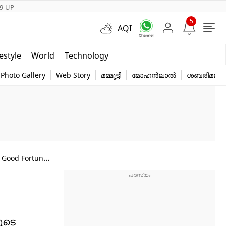
9-UP
5
AQI
Short Videos
festyle
World
Technology
y
Photo Gallery
Web Story
മമ്മൂട്ടി
മോഹൻലാൽ
ശബരിമല
g Good Fortune
ുടെ