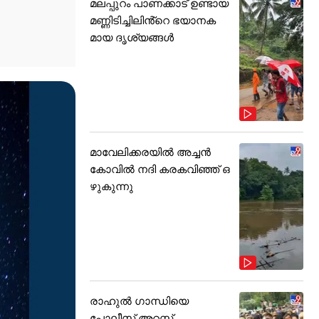
മലപ്പുറം പാണക്കാട് ഉണ്ടായ
മണ്ണിടിച്ചിലിൻ്റെ ഭയാനക
മായ ദൃശ്യങ്ങൾ
മാവേലിക്കരയിൽ അച്ചൻ
കോവിൽ നദി കരകവിഞ്ഞ് ഒ
ഴുകുന്നു
രാഹുൽ ഗാന്ധിയെ
പോലീസ് അറസ്റ്റ്