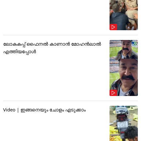
ലോകകപ്പ് ഫൈനൽ കാണാൻ മോഹൻലാൽ
എത്തിയപ്പോൾ
Video | ഇങ്ങനെയും ചോളം എടുക്കാം