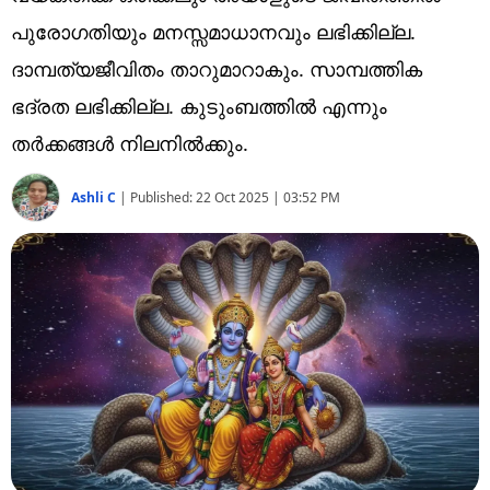
Technology
പുരോഗതിയും മനസ്സമാധാനവും ലഭിക്കില്ല.
Religion
ദാമ്പത്യജീവിതം താറുമാറാകും. സാമ്പത്തിക
ഭദ്രത ലഭിക്കില്ല. കുടുംബത്തിൽ എന്നും
Web Story
തർക്കങ്ങൾ നിലനിൽക്കും.
Photo
Ashli C
|
Published:
22 Oct 2025 | 03:52 PM
Short Videos