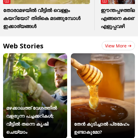
തോരാമഴയിൽ വീട്ടിൽ വെള്ളം
ഈന്തപ്പഴത്തില
കയറിയോ? തിരികെ മടങ്ങുമ്പോൾ
എങ്ങനെ കണ്ടെ
ഇക്കാര്യങ്ങൾ
എളുപ്പവഴി
Web Stories
View More
മഴക്കാലത്ത് വേഗത്തിൽ
വളരുന്ന പച്ചക്കറികൾ;
വീട്ടിൽ തന്നെ കൃഷി
തേൻ കുടിച്ചാൽ പ്രമേഹം
ചെയ്യാം
ഉണ്ടാകുമോ?