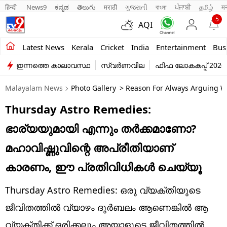
हिन्दी 
News9
ಕನ್ನಡ
తెలుగు
मराठी
ગુજરાતી
বাংলা
ਪੰਜਾਬੀ
தமிழ்
म
5
AQI
Kerala
Latest News
Kerala
Cricket
India
Entertainment
Bus
ഇന്നത്തെ കാലാവസ്ഥ
സ്വർണവില
ഫിഫ ലോകകപ്പ് 2026
India
Malayalam News
Photo Gallery
> Reason For Always Arguing Wi
Entertainment
Thursday Astro Remedies:
Business
ഭാര്യയുമായി എന്നും തർക്കമാണോ?
Education
മഹാവിഷ്ണുവിന്റെ അപ്രീതിയാണ്
Sports
കാരണം, ഈ പ്രതിവിധികൾ ചെയ്യൂ
Lifestyle
Thursday Astro Remedies: ഒരു വ്യക്തിയുടെ
world
ജീവിതത്തിൽ വ്യാഴം ദുർബലം ആണെങ്കിൽ ആ
വ്യക്തിക്ക് ഒരിക്കലും അയാളുടെ ജീവിതത്തിൽ