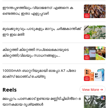
ഈന്തപ്പഴത്തിലും വ്യാജനോ! എങ്ങനെ ക
ണ്ടെത്താം; ഇതാ എളുപ്പവഴി
മുഖക്കുരുവും പാടുകളും മാറും, ചർമ്മകാന്തിക്ക്
ഈ ഇല മതി!
കിറ്റെത്തി കിറ്റെത്തി സപ്ലൈകോയുടെ
കിറ്റെത്തി;വിലയും സാധനങ്ങളും...
10000mAh ബാറ്ററിയുമായി ഓപ്പോ A7 പ്രോ
മാക്സ് ലോഞ്ച് ചെയ്തു
Reels
View More
മലപ്പുറം പാണക്കാട് ഉണ്ടായ മണ്ണിടിച്ചിലിൻ്റെ ഭ
യാനകമായ ദൃശ്യങ്ങൾ