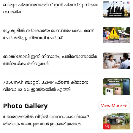
ബിരുദ പ്രവേശനത്തിന് ഇനി പ്ലസ് ടു നിർബ
ന്ധമല്ല
തൃശൂരിൽ സ്വകാര്യ ബസ് അപകടം: രണ്ട്
പേർ മരിച്ചു, നിരവധി പേർക്ക്
ബാങ്ക് ജോലി ഇനി നിസാരം; പതിനൊന്നായിര
ത്തിലധികം ഒഴിവുകൾ
7050mAh ബാറ്ററി, 32MP ഫ്രണ്ട് ക്യാമറ;
വിവോ S2 5G ഇന്ത്യയിൽ എത്തി
Photo Gallery
View More
തോരാമഴയിൽ വീട്ടിൽ വെള്ളം കയറിയോ?
തിരികെ മടങ്ങുമ്പോൾ ഇക്കാര്യങ്ങൾ