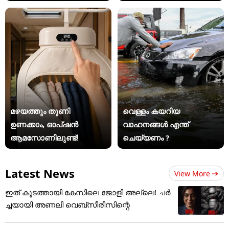
മഴയത്തും തുണി
വെള്ളം കയറിയ
ഉണക്കാം, ഓപ്ഷൻ
വാഹനങ്ങൾ എന്ത്
ആമസോണിലുണ്ട്!
ചെയ്യണം ?
Latest News
View More
ഇത് കൂടത്തായി കേസിലെ ജോളി അല്ലെ! ചർ
ച്ചയായി അണലി വെബ്സീരീസിന്റെ