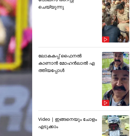
ചെയ്യുന്നു
ലോകകപ്പ് ഫൈനൽ
കാണാൻ മോഹൻലാൽ എ
ത്തിയപ്പോൾ
Video | ഇങ്ങനെയും ചോളം
എടുക്കാം