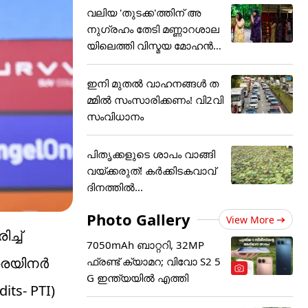
വലിയ 'തുടക്ക'ത്തിന് അ
നുഗ്രഹം തേടി മണ്ണാറശാല
യിലെത്തി വിസ്മയ മോഹൻ
ലാ
ഇനി മുതൽ വാഹനങ്ങൾ ത
മ്മിൽ സംസാരിക്കണം! വി2വി
സംവിധാനം
പിതൃക്കളുടെ ശാപം വാങ്ങി
വയ്ക്കരുത്! കർക്കിടകവാവ്
ദിനത്തിൽ...
Photo Gallery
View More
്ച്
7050mAh ബാറ്ററി, 32MP
്രെയിനർ
ഫ്രണ്ട് ക്യാമറ; വിവോ S2 5
G ഇന്ത്യയിൽ എത്തി
ts- PTI)