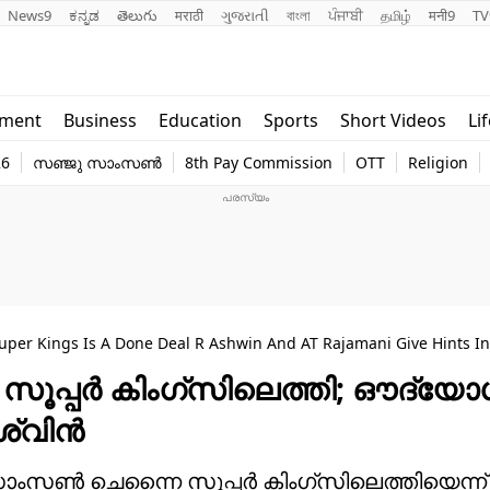
News9
ಕನ್ನಡ
తెలుగు
मराठी
ગુજરાતી
বাংলা
ਪੰਜਾਬੀ
தமிழ்
मनी9
TV
Lifestyle
Religion
nment
Business
Education
Sports
Short Videos
Li
world
Web Stor
26
സഞ്ജു സാംസൺ
8th Pay Commission
OTT
Religion
Technology
Photo
per Kings Is A Done Deal R Ashwin And AT Rajamani Give Hints In 
 സൂപ്പർ കിംഗ്സിലെത്തി; ഔദ്യോ
അശ്വിൻ
ു സാംസൺ ചെന്നൈ സൂപ്പർ കിംഗ്സിലെത്തിയെന്