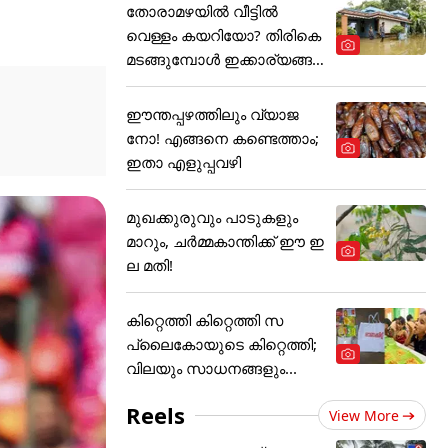
തോരാമഴയിൽ വീട്ടിൽ
വെള്ളം കയറിയോ? തിരികെ
മടങ്ങുമ്പോൾ ഇക്കാര്യങ്ങ
ൾ
ഈന്തപ്പഴത്തിലും വ്യാജ
നോ! എങ്ങനെ കണ്ടെത്താം;
ഇതാ എളുപ്പവഴി
മുഖക്കുരുവും പാടുകളും
മാറും, ചർമ്മകാന്തിക്ക് ഈ ഇ
ല മതി!
കിറ്റെത്തി കിറ്റെത്തി സ
പ്ലൈകോയുടെ കിറ്റെത്തി;
വിലയും സാധനങ്ങളും...
Reels
View More