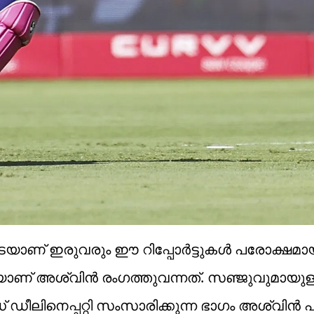
െയാണ് ഇരുവരും ഈ റിപ്പോർട്ടുകൾ പരോക്ഷമാ
െയാണ് അശ്വിൻ രംഗത്തുവന്നത്. സഞ്ജുവുമായുള
ഡീലിനെപ്പറ്റി സംസാരിക്കുന്ന ഭാഗം അശ്വിൻ പങ്