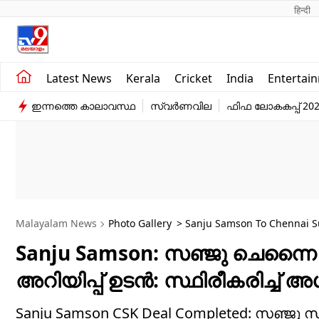
हिन्दी 
Kerala
Business
Latest News
Kerala
Cricket
India
Entertai
India
Education
ഇന്നത്തെ കാലാവസ്ഥ
സ്വർണവില
ഫിഫ ലോകകപ്പ് 20
Entertainment
Sports
Malayalam News
Photo Gallery
> Sanju Samson To Chennai Su
Media Profiles
Sanju Samson: സഞ്ജു ചെന്നൈ
അറിയിപ്പ് ഉടൻ: സ്ഥിരീകരിച്ച് 
Sanju Samson CSK Deal Completed: സഞ്ജ