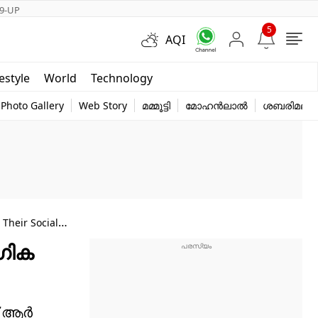
9-UP
5
AQI
Short Videos
festyle
World
Technology
y
Photo Gallery
Web Story
മമ്മൂട്ടി
മോഹൻലാൽ
ശബരിമല
Their Social
ഗിക
ന് ആർ