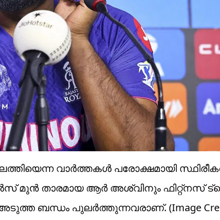
്തിയെന്ന വാർത്തകൾ പരോക്ഷമായി സ്ഥിരീകരിച
സ് മുൻ താരമായ ആർ അശ്വിനും ഫിറ്റ്നസ് ട
ുത്ത ബന്ധം പുലർത്തുന്നവരാണ്. (Image Credi