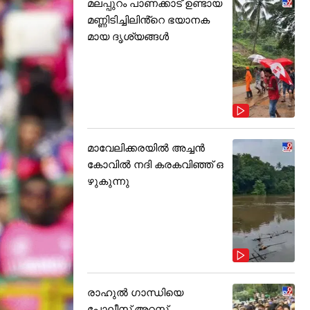
മലപ്പുറം പാണക്കാട് ഉണ്ടായ
മണ്ണിടിച്ചിലിൻ്റെ ഭയാനക
മായ ദൃശ്യങ്ങൾ
മാവേലിക്കരയിൽ അച്ചൻ
കോവിൽ നദി കരകവിഞ്ഞ് ഒ
ഴുകുന്നു
രാഹുൽ ഗാന്ധിയെ
പോലീസ് അറസ്റ്റ്