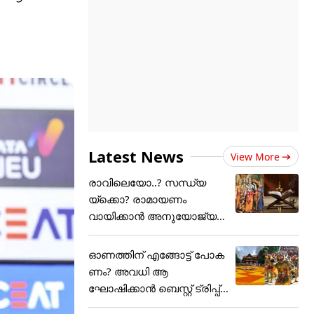
Latest News
View More
രാവിലെയോ..? സന്ധ്യ
യ്ക്കൊ? രാമായണം
വായിക്കാൻ അനുയോജ്യ
മായ സമയം....
ഓണത്തിന് എങ്ങോട്ട് പോക
ണം? അവധി ആ
ഘോഷിക്കാൻ ബെസ്റ്റ് ട്രിപ്പ്
പ്ലാൻ