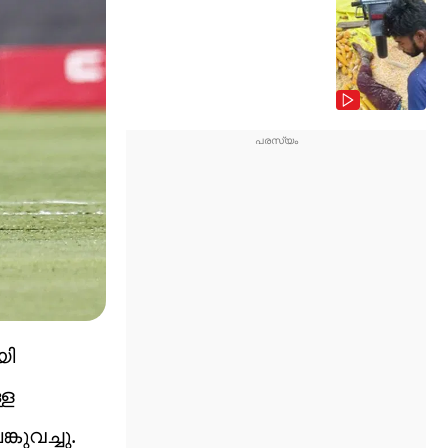
യി
്ള
കുവച്ചു.