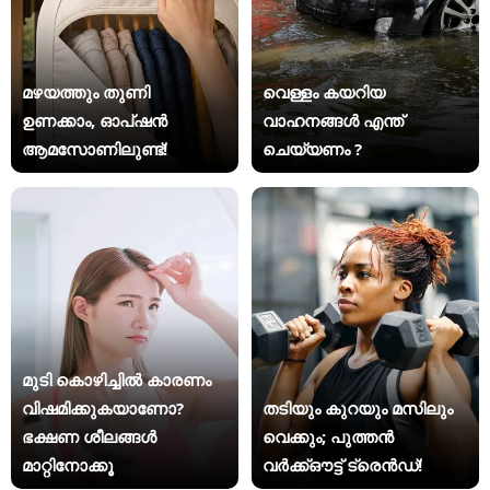
മഴയത്തും തുണി
വെള്ളം കയറിയ
ഉണക്കാം, ഓപ്ഷൻ
വാഹനങ്ങൾ എന്ത്
ആമസോണിലുണ്ട്!
ചെയ്യണം ?
മുടി കൊഴിച്ചിൽ കാരണം
വിഷമിക്കുകയാണോ?
തടിയും കുറയും മസിലും
ഭക്ഷണ ശീലങ്ങൾ
വെക്കും; പുത്തൻ
മാറ്റിനോക്കൂ
വർക്ക്ഔട്ട് ട്രെൻഡ്!