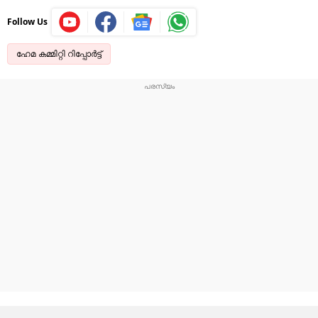
Follow Us
ഹേമ കമ്മിറ്റി റിപ്പോർട്ട്