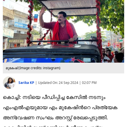
Technology
Religion
Web Story
Photo
Short Videos
മുകേഷ് (Image credits: instagram)
Sarika KP
|
Updated On:
24 Sep 2024 | 02:07 PM
കൊച്ചി: നടിയെ പീഡിപ്പിച്ച കേസിൽ നടനും
എംഎൽഎയുമായ എം മുകേഷിന്‍റെ പ്രത്യേക
അന്വേഷണ സംഘം അറസ്റ്റ് രേഖപ്പെടുത്തി.