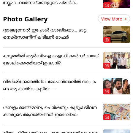
സ്നേഹ- വാത്സല്യങ്ങളുടെ പ്രതീകം
Photo Gallery
View More
വാങ്ങുന്നേൽ ഇപ്പോൾ വാങ്ങിക്കോ... ടാറ്റ
നെക്സോണിന് കിടിലൻ ഓഫർ
കഴുത്തില്‍ ആര്‍ബിഐ ഐഡി കാര്‍ഡ്! ബാങ്ക്
ജോലിക്കെത്തിയത് ഇഷാന്‍?
വിമർശിക്കേണ്ടതില്ല! മോഹൻലാലിൽ നാം ക
ണ്ട ആ കാര്യം കൂടിയ.....
ശമ്പളം മാത്രമല്ല, പെൻഷനും കൂടും! ജീവന
ക്കാരുടെ ആവശ്യങ്ങൾ ഇതെല്ലാം
വിസ ഫ്രീയാണ്, വരൂ.. നമുക്ക് ഒമാനിലെ കേര