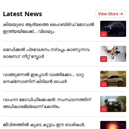
Latest News
View More
കിയയുടെ ആദ്യത്തെ ഹൈബ്രിഡ് മോഡൽ
ഇന്ത്യയിലേക്ക്... വിലയും
മെഡിക്കല്‍ പ്രവേശനം സ്വപ്നം കാണുന്നവ
രാണോ? നീറ്റ് സ്കോർ
വാങ്ങുന്നേൽ ഇപ്പോൾ വാങ്ങിക്കോ... ടാറ്റ
നെക്സോണിന് കിടിലൻ ഓഫർ
വാഹന മോഡിഫിക്കേഷൻ: സംസ്ഥാനത്തിന്
അ‌ധികാരമില്ലെന്ന് കേന്ദ്രം
ജീവിതത്തിൽ കൂടെ കൂട്ടാം ഈ രാശികൾ,