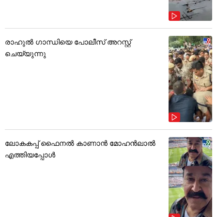
രാഹുൽ ഗാന്ധിയെ പോലീസ് അറസ്റ്റ്
ചെയ്യുന്നു
ലോകകപ്പ് ഫൈനൽ കാണാൻ മോഹൻലാൽ
എത്തിയപ്പോൾ