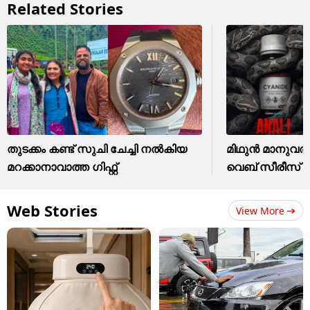
Related Stories
തുടക്കം കണ്ട് സുചി ചേച്ചി നൽകിയ
മിഥുൻ മാനുവ
മറക്കാനാവാത്ത ​ഗിഫ്റ്റ്
വെബ് സീരീസ് എ
Web Stories
View More