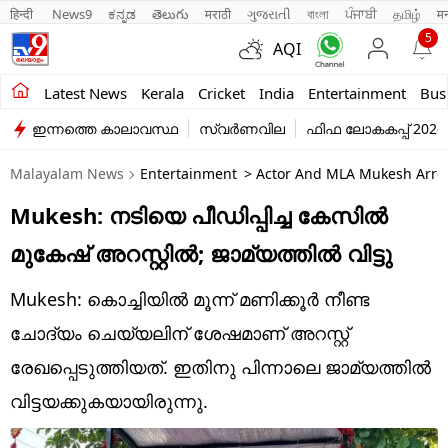
हिन्दी 
News9
ಕನ್ನಡ
తెలుగు
मराठी
ગુજરાતી
বাংলা
ਪੰਜਾਬੀ
தமிழ்
म
5
AQI
Kerala
Latest News
Kerala
Cricket
India
Entertainment
Bus
ഇന്നത്തെ കാലാവസ്ഥ
സ്വർണവില
ഫിഫ ലോകകപ്പ് 2026
India
Malayalam News
Entertainment
> Actor And MLA Mukesh Arres
Entertainment
Mukesh: നടിയെ പീഡിപ്പിച്ച കേസിൽ
Business
മുകേഷ് അറസ്റ്റിൽ; ജാമ്യത്തിൽ വിട്ടു
Education
Mukesh: കൊച്ചിയിൽ മൂന്ന് മണിക്കൂർ‌ നീണ്ട
Sports
ചോദ്യം ചെയ്യലിന് ശേഷമാണ് അറസ്റ്റ്
Lifestyle
രേഖപ്പെടുത്തിയത്. ഇതിനു പിന്നാലെ ജാമ്യത്തിൽ
വിട്ടയക്കുകയായിരുന്നു.
world