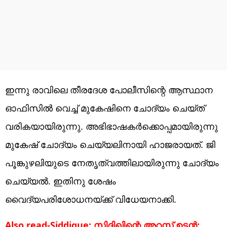
ഇന്നു രാവിലെ തീരദേശ പോലീസിന്റെ ആസ്ഥാന
ഓഫിസില്‍ വെച്ച് മുകേഷിനെ ചോദ്യം ചെയ്ത്
വരികയായിരുന്നു. അഭിഭാഷകർക്കൊപ്പമായിരുന്നു
മുകേഷ് ചോദ്യം ചെയ്യലിനായി ഹാജരായത്. ജി
പൂങ്കുഴലിയുടെ നേതൃത്വത്തിലായിരുന്നു ചോ​ദ്യം
ചെയ്യൽ. ഇതിനു ശേഷം
വൈദ്യപരിശോധനയ്ക്ക് വിധേയനാക്കി.
Also read-Siddique: സിദ്ദിഖിന്റെ അറസ്റ്റ് ഉടന്‍;