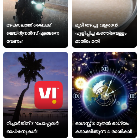
മഴക്കാലത്ത് ബൈക്ക്
മുടി തഴച്ചു വളരാൻ
മെയിന്റനൻസ് എങ്ങനെ
പുളിപ്പിച്ച കഞ്ഞിവെള്ളം
വേണം?
മാത്രം മതി
റീച്ചാർജിന് 7 ‘പോപ്പുലർ’
ഓഗസ്റ്റ് 8 മുതൽ ഭാഗ്യം
ഓപ്ഷനുകൾ!
കടാക്ഷിക്കുന്ന 4 രാശികൾ