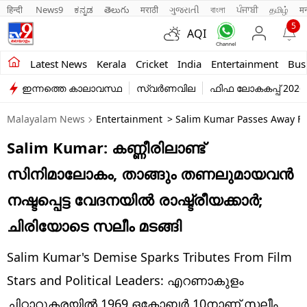
हिन्दी 
News9
ಕನ್ನಡ
తెలుగు
मराठी
ગુજરાતી
বাংলা
ਪੰਜਾਬੀ
தமிழ்
म
5
AQI
Kerala
Latest News
Kerala
Cricket
India
Entertainment
Bus
ഇന്നത്തെ കാലാവസ്ഥ
സ്വർണവില
ഫിഫ ലോകകപ്പ് 2026
India
Malayalam News
Entertainment
> Salim Kumar Passes Away Fa
Entertainment
Salim Kumar: കണ്ണീരിലാണ്ട്
Business
സിനിമാലോകം, താങ്ങും തണലുമായവന്‍
Education
നഷ്ടപ്പെട്ട വേദനയില്‍ രാഷ്ട്രീയക്കാര്‍;
Sports
ചിരിയോടെ സലീം മടങ്ങി
Lifestyle
Salim Kumar's Demise Sparks Tributes From Film
world
Stars and Political Leaders: എറണാകുളം
ചിറ്റാറുകരയില്‍ 1969 ഒക്ടോബര്‍ 10നാണ് സലീം