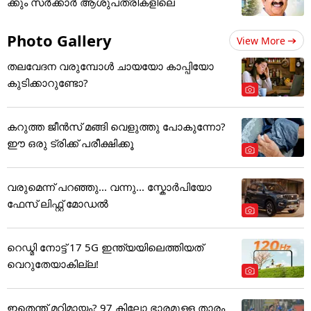
ക്കും സർക്കാർ ആശുപത്രികളിലെ
Photo Gallery
View More
തലവേദന വരുമ്പോൾ ചായയോ കാപ്പിയോ
കുടിക്കാറുണ്ടോ?
കറുത്ത ജീൻസ് മങ്ങി വെളുത്തു പോകുന്നോ?
ഈ ഒരു ട്രിക്ക് പരീക്ഷിക്കൂ
വരുമെന്ന് പറഞ്ഞു... വന്നു... സ്കോർപിയോ
ഫേസ് ലിഫ്റ്റ് മോഡൽ
റെഡ്മി നോട്ട് 17 5G ഇന്ത്യയിലെത്തിയത്
വെറുതേയാകില്ല!
ഇതെന്ത് മറിമായം? 97 കിലോ ഭാരമുള്ള താരം