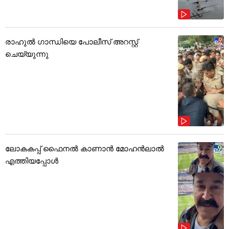
രാഹുൽ ഗാന്ധിയെ പോലീസ് അറസ്റ്റ്
ചെയ്യുന്നു
ലോകകപ്പ് ഫൈനൽ കാണാൻ മോഹൻലാൽ
എത്തിയപ്പോൾ