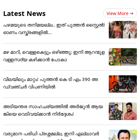
Latest News
View More
പഴമയുടെ തനിമയല്ല.. ഇത് പുത്തൻ സ്റ്റൈൽ!
ഓണം വസ്ത്രങ്ങളിൽ...
മഴ മാറി, വെള്ളകെട്ടും ഒഴിഞ്ഞു; ഇനി ആറന്മുള
വള്ളസദ്യ കഴിക്കാൻ പോകാ
വിലയിലും മാറ്റം! പുത്തൻ കെ ടി എം 390 അ
ഡ്വഞ്ചർ വിപണിയിൽ
അടിയന്തര സാഹചര്യത്തിൽ അർജുൻ ആയ
ങ്കിയെ വെടിവയ്ക്കാൻ നിർദ്ദേശം!
വരുമാന പരിധി പ്രശ്നമല്ല, ഇനി എല്ലാവർ