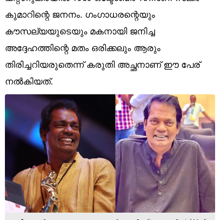
Technology
കുമാറിന്റെ ജനനം. ഗംഗാധരന്റെയും
Religion
കൗസല്യയുടെയും മകനായി ജനിച്ച
അദ്ദേഹത്തിന്റെ മതം ഒരിക്കലും ആരും
Web Story
തിരിച്ചറിയരുതെന്ന് കരുതി അച്ഛനാണ് ഈ പേര്
Photo
നല്‍കിയത്.
Short Videos