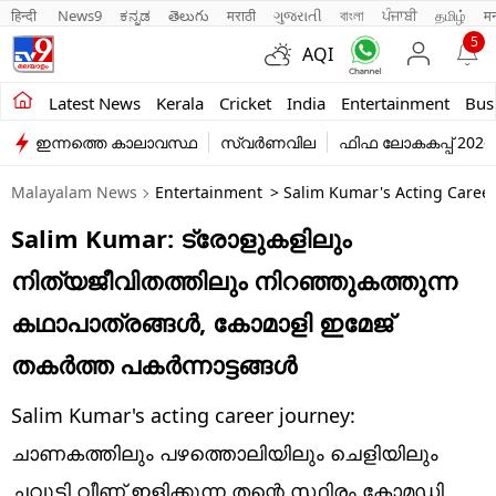
हिन्दी 
News9
ಕನ್ನಡ
తెలుగు
मराठी
ગુજરાતી
বাংলা
ਪੰਜਾਬੀ
தமிழ்
म
5
AQI
Kerala
Latest News
Kerala
Cricket
India
Entertainment
Bus
ഇന്നത്തെ കാലാവസ്ഥ
സ്വർണവില
ഫിഫ ലോകകപ്പ് 2026
India
Malayalam News
Entertainment
> Salim Kumar's Acting Career
Entertainment
Salim Kumar: ട്രോളുകളിലും
Business
നിത്യജീവിതത്തിലും നിറഞ്ഞുകത്തുന്ന
Education
കഥാപാത്രങ്ങൾ, കോമാളി ഇമേജ്
Sports
തകർത്ത പകർന്നാട്ടങ്ങൾ
Lifestyle
Salim Kumar's acting career journey:
world
ചാണകത്തിലും പഴത്തൊലിയിലും ചെളിയിലും
ചവുട്ടി വീണ് ഇളിക്കുന്ന തന്റെ സ്ഥിരം കോമഡി