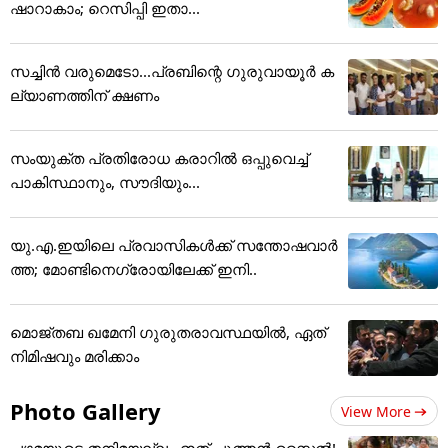
ഷാറാകാം; റെസിപ്പി ഇതാ...
സച്ചിന്‍ വരുമെടോ...പ്രബിന്റെ ഗുരുവായൂര്‍ ക
ല്യാണത്തിന് ക്ഷണം
സംയുക്ത പ്രതിരോധ കരാറിൽ ഒപ്പുവെച്ച്
പാകിസ്ഥാനും, സൗദിയും...
യു.എ.ഇയിലെ പ്രവാസികൾക്ക് സന്തോഷവാർ
ത്ത; മോണ്ടിനെഗ്രോയിലേക്ക് ഇനി..
മൊജ്തബ ഖമേനി ഗുരുതരാവസ്ഥയില്‍, ഏത്
നിമിഷവും മരിക്കാം
Photo Gallery
View More
പഴമയുടെ തനിമയല്ല.. ഇത് പുത്തൻ സ്റ്റൈൽ!