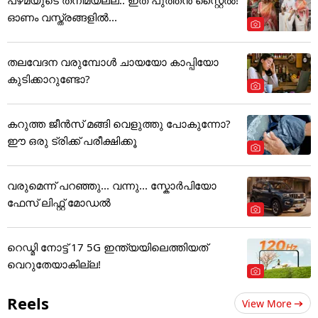
ഓണം വസ്ത്രങ്ങളിൽ...
തലവേദന വരുമ്പോൾ ചായയോ കാപ്പിയോ
കുടിക്കാറുണ്ടോ?
കറുത്ത ജീൻസ് മങ്ങി വെളുത്തു പോകുന്നോ?
ഈ ഒരു ട്രിക്ക് പരീക്ഷിക്കൂ
വരുമെന്ന് പറഞ്ഞു... വന്നു... സ്കോർപിയോ
ഫേസ് ലിഫ്റ്റ് മോഡൽ
റെഡ്മി നോട്ട് 17 5G ഇന്ത്യയിലെത്തിയത്
വെറുതേയാകില്ല!
Reels
View More