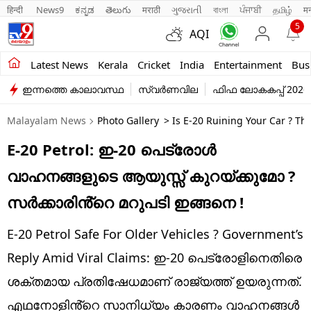
हिन्दी 
News9
ಕನ್ನಡ
తెలుగు
मराठी
ગુજરાતી
বাংলা
ਪੰਜਾਬੀ
தமிழ்
म
5
AQI
Kerala
Latest News
Kerala
Cricket
India
Entertainment
Bus
ഇന്നത്തെ കാലാവസ്ഥ
സ്വർണവില
ഫിഫ ലോകകപ്പ് 2026
India
Malayalam News
Photo Gallery
> Is E-20 Ruining Your Car ? T
Entertainment
E-20 Petrol: ഇ-20 പെട്രോൾ
Business
വാഹനങ്ങളുടെ ആയുസ്സ് കുറയ്ക്കുമോ ?
Education
സർക്കാരിൻ്റെ മറുപടി ഇങ്ങനെ !
Sports
E-20 Petrol Safe For Older Vehicles ? Government’s
Lifestyle
Reply Amid Viral Claims: ഇ-20 പെട്രോളിനെതിരെ
ശക്തമായ പ്രതിഷേധമാണ് രാജ്യത്ത് ഉയരുന്നത്.
world
എഥനോളിൻ്റെ സാനിധ്യം കാരണം വാഹനങ്ങൾ