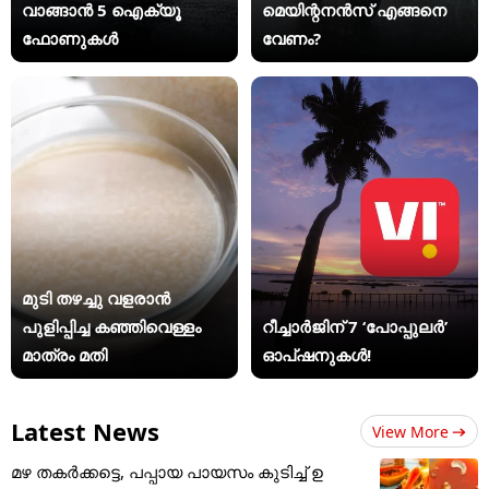
വാങ്ങാൻ 5 ഐക്യൂ
മെയിന്റനൻസ് എങ്ങനെ
ഫോണുകൾ
വേണം?
മുടി തഴച്ചു വളരാൻ
പുളിപ്പിച്ച കഞ്ഞിവെള്ളം
റീച്ചാർജിന് 7 ‘പോപ്പുലർ’
മാത്രം മതി
ഓപ്ഷനുകൾ!
Latest News
View More
മഴ തകർക്കട്ടെ, പപ്പായ പായസം കുടിച്ച് ഉ