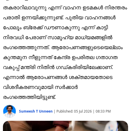
Technology
തകരാറിലാവുന്നു എന്ന് വാഹന ഉടമകൾ നിരന്തരം
Religion
പരാതി ഉന്നയിക്കുന്നുണ്ട്. പുതിയ വാഹനങ്ങൾ
പോലൂം ബ്രേക്ക് ഡൗണാകുന്നു എന്ന് കാട്ടി
Web Story
നിരവധി പേരാണ് സാമൂഹ്യ മാധ്യമങ്ങളിൽ
Photo
രംഗത്തെത്തുന്നത്. ആരോപണങ്ങളുടെയെല്ലാം
Short Videos
കുന്തമുന നീളുന്നത് കേന്ദ്ര ഉപരിതല ഗതാഗത
വകുപ്പ് മന്ത്രി നിതിൻ ഗഡ്കരിരിയിലേക്കാണ്.
എന്നാൽ ആരോപണങ്ങൾ ശക്തമായതോടെ
വിശദീകരണവുമായി സർക്കാർ
രംഗത്തെത്തിയിട്ടുണ്ട്.
Sumeesh T Unneen
|
Published:
05 Jul 2026 | 08:33 PM