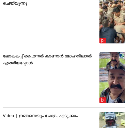
ചെയ്യുന്നു
ലോകകപ്പ് ഫൈനൽ കാണാൻ മോഹൻലാൽ
എത്തിയപ്പോൾ
Video | ഇങ്ങനെയും ചോളം എടുക്കാം