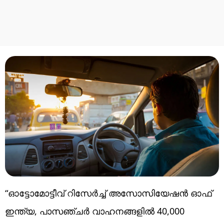
“ഓട്ടോമോട്ടീവ് റിസേർച്ച് അസോസിയേഷൻ ഓഫ്
ഇന്ത്യ, പാസഞ്ചർ വാഹനങ്ങളിൽ 40,000