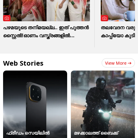
പഴമയുടെ തനിമയല്ല.. ഇത് പുത്തൻ
തലവേദന വരു
സ്റ്റൈൽ!ഓണം വസ്ത്രങ്ങളിൽ...
കാപ്പിയോ കുടിക
Web Stories
View More
ഫ്രീഡം സെയിലിൽ
മഴക്കാലത്ത് ബൈക്ക്