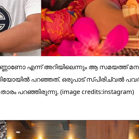
െണ്ണാണോ എന്ന് അറിയിലെന്നും ആ സമയത്ത് 
യോയിൽ പറഞ്ഞത്. ഒരുപാട് സ്പിരിച്വൽ പവർ ഉ
രം പറഞ്ഞിരുന്നു. (image credits:instagram)