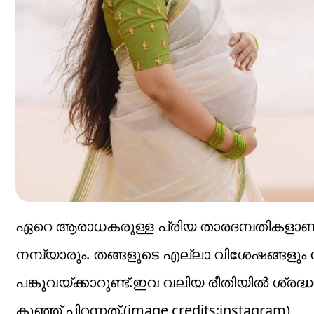
ഏറെ ആരാധകരുള്ള പ്രിയ താരദമ്പതികളാണ് 
നമ്പ്യാരും. തങ്ങളുടെ എല്ലാ വിശേഷങ്
പങ്കുവയ്ക്കാറുണ്ട്.ഇവ വലിയ രീതിയിൽ ശ്ര​ദ്
കുഞ്ഞ് പിറന്നത്.(image credits:instagram)