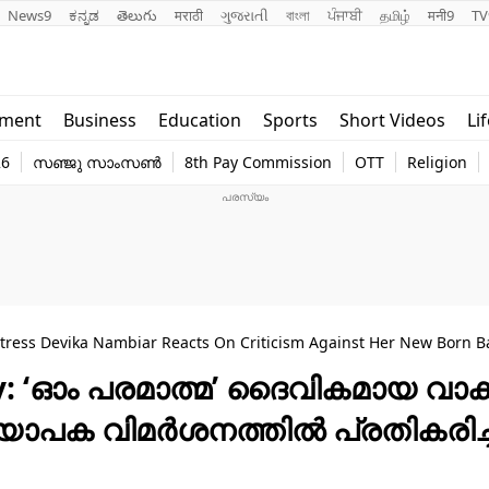
News9
ಕನ್ನಡ
తెలుగు
मराठी
ગુજરાતી
বাংলা
ਪੰਜਾਬੀ
தமிழ்
मनी9
TV
Lifestyle
Religion
nment
Business
Education
Sports
Short Videos
Li
world
Web Stor
26
സഞ്ജു സാംസൺ
8th Pay Commission
OTT
Religion
Technology
Photo
tress Devika Nambiar Reacts On Criticism Against Her New Born 
: ‘ഓം പരമാത്മ’ ദൈവികമായ വാക്ക
യാപക വിമർശനത്തിൽ പ്രതികരിച്ച