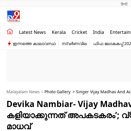
हिन्दी 
Kerala
Business
Latest News
Kerala
Cricket
India
Entertai
India
Education
ഇന്നത്തെ കാലാവസ്ഥ
സ്വർണവില
ഫിഫ ലോകകപ്പ് 20
Entertainment
Sports
Malayalam News
Photo Gallery
> Singer Vijay Madhav And Ac
Devika Nambiar- Vijay Madhav
കളിയാക്കുന്നത് അപകടകരം’; വ്
മാധവ്