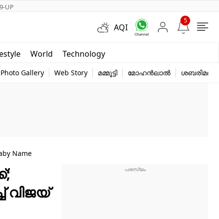
9-UP
5
AQI
Short Videos
festyle
World
Technology
y
Photo Gallery
Web Story
മമ്മൂട്ടി
മോഹൻലാൽ
ശബരിമല
Baby Name
്;
് വിജയ്