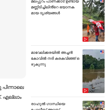
മലപ്പുറം പാണക്കാട് ഉണ്ടായ
മണ്ണിടിച്ചിലിൻ്റെ ഭയാനക
മായ ദൃശ്യങ്ങൾ
മാവേലിക്കരയിൽ അച്ചൻ
കോവിൽ നദി കരകവിഞ്ഞ് ഒ
ഴുകുന്നു
 പിന്നാലെ
ത്. എല്ലാം
രാഹുൽ ഗാന്ധിയെ
പോലീസ് അറസ്റ്റ്