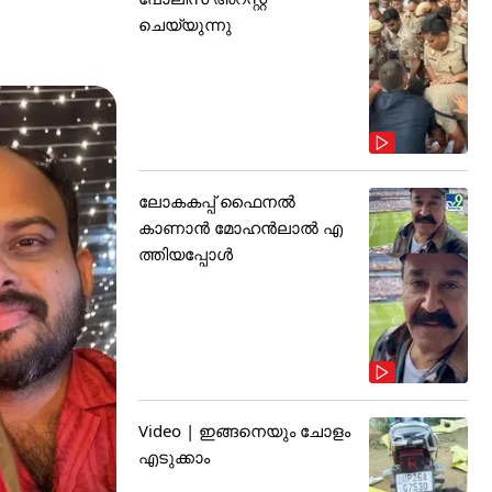
ചെയ്യുന്നു
ലോകകപ്പ് ഫൈനൽ
കാണാൻ മോഹൻലാൽ എ
ത്തിയപ്പോൾ
Video | ഇങ്ങനെയും ചോളം
എടുക്കാം