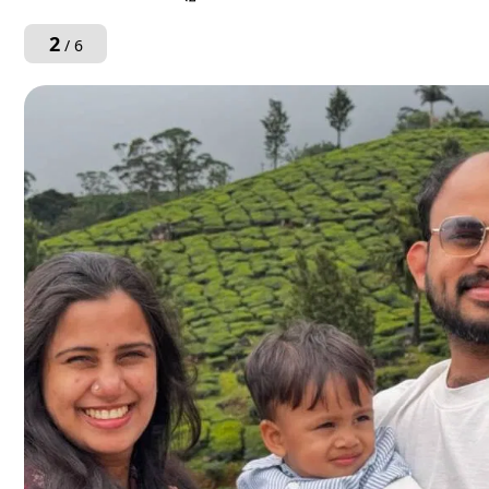
2
/ 6