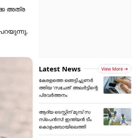
്കെ അത്ര
റയുന്നു.
Latest News
View More
കേരളത്തെ ഞെട്ടിച്ചുണർ
ത്തിയ ‘സചേത്’ അ‌ലർട്ടിന്റെ
പ്രവർത്തനം
ആദ്യ ടെസ്റ്റിന് മുമ്പ് സ
സ്‌പെന്‍സ്! ഇന്ത്യന്‍ ടീം
കൊളംബോയിലെത്തി