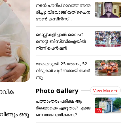
നടൻ പ്രദീപ് റാവത്ത് അന്ത
രിച്ചു; വിടവാങ്ങിയത് ചൈന
ടൗൺ കസിൻസ്...
ടെസ്റ്റ് കളിച്ചാല്‍ ലൈഫ്
സെറ്റ്! ബിസിസിഐയില്‍
നിന്ന് പെന്‍ഷന്‍
മഴക്കെടുതി: 25 മരണം, 52
വീ‌ടുകൾ പൂർണമായി തകർ
ന്നു
Photo Gallery
ദേവിക
View More
പത്താംതരം പരീക്ഷ ആ
ര്‍ക്കൊക്കെ എഴുതാം? എങ്ങ
ീണ്ടും ഒരു
നെ അപേക്ഷിക്കണം?