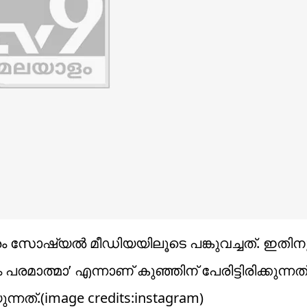
ം സോഷ്യൽ മീഡിയയിലൂടെ പങ്കുവച്ചത്. ഇതിനു
ം പരമാത്മാ’ എന്നാണ് കുഞ്ഞിന് പേരിട്ടിരിക്കുന്ന
നത്.(image credits:instagram)