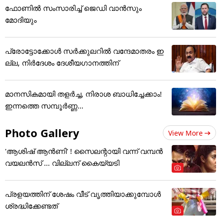
ഫോണില്‍ സംസാരിച്ച് ജെഡി വാന്‍സും
മോദിയും
പ്രോട്ടോക്കോൾ സർക്കുലറിൽ വന്ദേമാതരം ഇ
ല്ല, നിർദേശം ദേശീയഗാനത്തിന്
മാനസികമായി തളർച്ച, നിരാശ ബാധിച്ചേക്കാം!
ഇന്നത്തെ സമ്പൂർണ്ണ...
Photo Gallery
View More
'ആശിഷ് ആൻണി' ! സൈലന്റായി വന്ന് വമ്പൻ
വയലൻസ് ... വില്ലന് കൈയ്യടി
പ്രളയത്തിന് ശേഷം വീട് വൃത്തിയാക്കുമ്പോൾ
ശ്രദ്ധിക്കേണ്ടത്