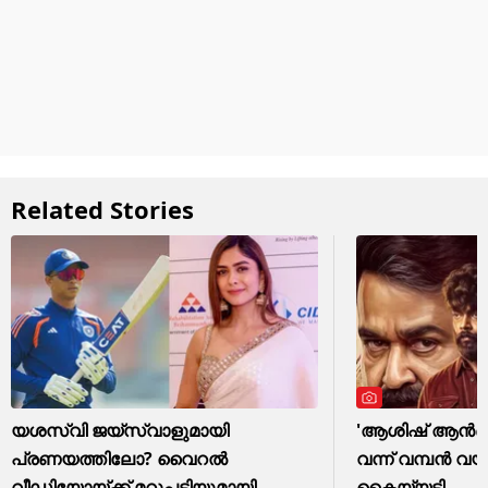
Related Stories
യശസ്വി ജയ്‌സ്വാളുമായി
'ആശിഷ് ആൻണി
പ്രണയത്തിലോ? വൈറൽ
വന്ന് വമ്പൻ വയ
വീഡിയോയ്ക്ക് മറുപടിയുമായി
കൈയ്യടി