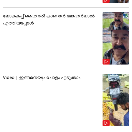
ലോകകപ്പ് ഫൈനൽ കാണാൻ മോഹൻലാൽ
എത്തിയപ്പോൾ
Video | ഇങ്ങനെയും ചോളം എടുക്കാം