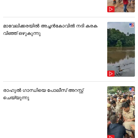
മാവേലിക്കരയിൽ അച്ചൻകോവിൽ നദി കരക
വിഞ്ഞ് ഒഴുകുന്നു
രാഹുൽ ഗാന്ധിയെ പോലീസ് അറസ്റ്റ്
ചെയ്യുന്നു