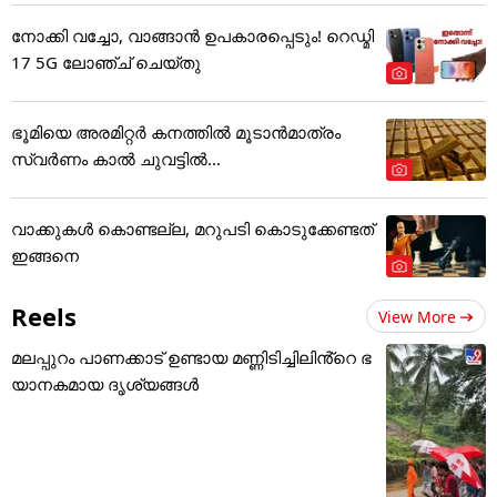
നോക്കി വച്ചോ, വാങ്ങാൻ ഉപകാരപ്പെടും! റെഡ്മി
17 5G ലോഞ്ച് ചെയ്തു
ഭൂമിയെ അരമിറ്റർ കനത്തിൽ മൂടാൻമാത്രം
സ്വർണം കാൽ ചുവട്ടിൽ...
വാക്കുകൾ കൊണ്ടല്ല, മറുപടി കൊടുക്കേണ്ടത്
ഇങ്ങനെ
Reels
View More
മലപ്പുറം പാണക്കാട് ഉണ്ടായ മണ്ണിടിച്ചിലിൻ്റെ ഭ
യാനകമായ ദൃശ്യങ്ങൾ