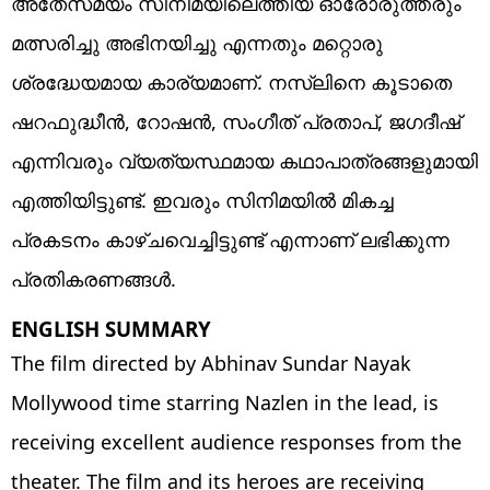
അതേസമയം സിനിമയിലെത്തിയ ഓരോരുത്തരും
മത്സരിച്ചു അഭിനയിച്ചു എന്നതും മറ്റൊരു
ശ്രദ്ധേയമായ കാര്യമാണ്. നസ്ലിനെ കൂടാതെ
ഷറഫുദ്ധീൻ, റോഷൻ, സംഗീത് പ്രതാപ്, ജഗദീഷ്
എന്നിവരും വ്യത്യസ്ഥമായ കഥാപാത്രങ്ങളുമായി
എത്തിയിട്ടുണ്ട്. ഇവരും സിനിമയിൽ മികച്ച
പ്രകടനം കാഴ്ചവെച്ചിട്ടുണ്ട് എന്നാണ് ലഭിക്കുന്ന
പ്രതികരണങ്ങൾ.
ENGLISH SUMMARY
The film directed by Abhinav Sundar Nayak
Mollywood time starring Nazlen in the lead, is
receiving excellent audience responses from the
theater. The film and its heroes are receiving