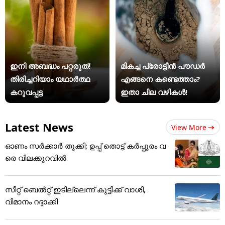
ഇനി അബദ്ധം പറ്റരുത്!
മികച്ച പ്രോട്ടീൻ പൗഡർ
തിരിച്ചറിയാം യഥാര്‍ത്ഥ
എങ്ങനെ കണ്ടെത്താം?
കറുവപ്പട്ട
ഇതാ ചില വഴികൾ!
Latest News
View More
ഓണം സര്‍ക്കാര്‍ തൂക്കി; ഉപ്പ് തൊട്ട് കര്‍പ്പൂരം വ
രെ വിലക്കുറവില്‍
സീറ്റ് ബെൽറ്റ് ഇടില്ലെന്ന് കുട്ടിക്ക് വാശി,
വിമാനം റദ്ദാക്കി