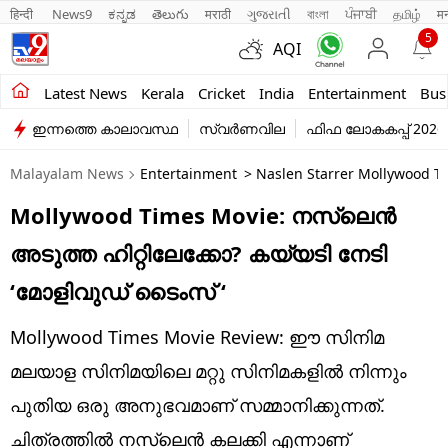
हिन्दी 
News9
ಕನ್ನಡ
తెలుగు
मराठी
ગુજરાતી
বাংলা
ਪੰਜਾਬੀ
தமிழ்
म
5
AQI
Kerala
Latest News
Kerala
Cricket
India
Entertainment
Bus
ഇന്നത്തെ കാലാവസ്ഥ
സ്വർണവില
ഫിഫ ലോകകപ്പ് 2026
India
Malayalam News
Entertainment
> Naslen Starrer Mollywood Ti
Entertainment
Mollywood Times Movie: നസ്ലെൻ
Business
അടുത്ത ഹിറ്റിലേക്കോ? കയ്യടി നേടി
Education
‘മോളിവുഡ് ടൈംസ് ‘
Sports
Mollywood Times Movie Review: ഈ സിനിമ
Lifestyle
മലയാള സിനിമയിലെ മറ്റു സിനിമകളിൽ നിന്നും
പുതിയ ഒരു അനുഭവമാണ് സമ്മാനിക്കുന്നത്.
world
ചിത്രത്തിൽ നസ്ലെൻ കലക്കി എന്നാണ്