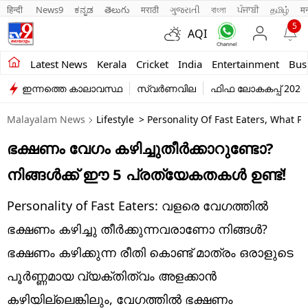
हिन्दी 
News9
ಕನ್ನಡ
తెలుగు
मराठी
ગુજરાતી
বাংলা
ਪੰਜਾਬੀ
தமிழ்
म
5
AQI
Kerala
Latest News
Kerala
Cricket
India
Entertainment
Bus
ഇന്നത്തെ കാലാവസ്ഥ
സ്വർണവില
ഫിഫ ലോകകപ്പ് 2026
India
Malayalam News
Lifestyle
> Personality Of Fast Eaters, What P
Entertainment
ഭക്ഷണം വേഗം കഴിച്ചുതീർക്കാറുണ്ടോ?
Business
നിങ്ങൾക്ക് ഈ 5 പ്രത്യേകതകൾ ഉണ്ട്!
Education
Personality of Fast Eaters: വളരെ വേഗത്തിൽ
Sports
ഭക്ഷണം കഴിച്ചു തീർക്കുന്നവരാണോ നിങ്ങൾ?
Lifestyle
ഭക്ഷണം കഴിക്കുന്ന രീതി കൊണ്ട് മാത്രം ഒരാളുടെ
പൂർണ്ണമായ വ്യക്തിത്വം അളക്കാൻ
world
കഴിയില്ലെങ്കിലും, വേഗത്തിൽ ഭക്ഷണം