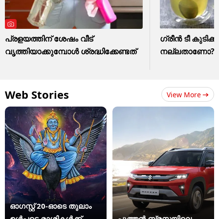
പ്രളയത്തിന് ശേഷം വീട്
ഗ്രീൻ ടീ കുടിക്ക
വൃത്തിയാക്കുമ്പോൾ ശ്രദ്ധിക്കേണ്ടത്
നല്ലതാണോ? അ
Web Stories
View More
ഓഗസ്റ്റ് 20-ഓടെ തുലാം
ഉൾപ്പടെ രാശികൾക്ക്
പുത്തൻ ബ്രസയിലെ