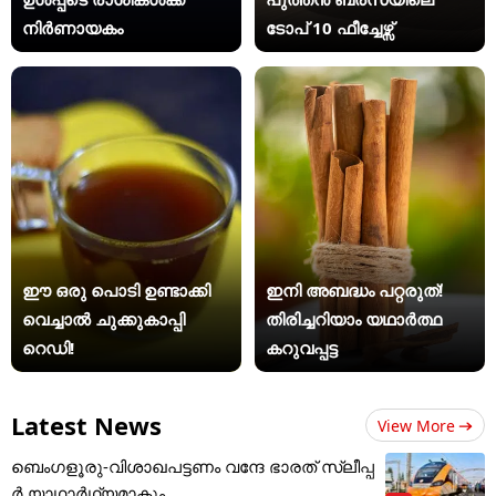
നിർണായകം
ടോപ് 10 ഫീച്ചേഴ്സ്
ഈ ഒരു പൊടി ഉണ്ടാക്കി
ഇനി അബദ്ധം പറ്റരുത്!
വെച്ചാൽ ചുക്കുകാപ്പി
തിരിച്ചറിയാം യഥാര്‍ത്ഥ
റെഡി!
കറുവപ്പട്ട
Latest News
View More
ബെംഗളൂരു-വിശാഖപട്ടണം വന്ദേ ഭാരത് സ്ലീപ്പ
ര്‍ യാഥാര്‍ഥ്യമാകും