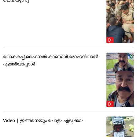
ലോകകപ്പ് ഫൈനൽ കാണാൻ മോഹൻലാൽ
എത്തിയപ്പോൾ
Video | ഇങ്ങനെയും ചോളം എടുക്കാം