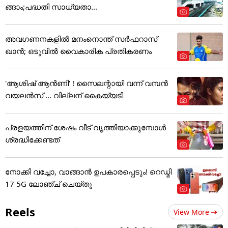
ങ്ങാം;പദ്ധതി സാധ്യതാ...
അവഗണനകളില്‍ മനംനൊന്ത് സര്‍ഫറാസ്
ഖാന്‍; ഒടുവില്‍ വൈകാരിക പ്രതികരണം
'ആശിഷ് ആൻണി' ! സൈലന്റായി വന്ന് വമ്പൻ
വയലൻസ് ... വില്ലന് കൈയ്യടി
പ്രളയത്തിന് ശേഷം വീട് വൃത്തിയാക്കുമ്പോൾ
ശ്രദ്ധിക്കേണ്ടത്
നോക്കി വച്ചോ, വാങ്ങാൻ ഉപകാരപ്പെടും! റെഡ്മി
17 5G ലോഞ്ച് ചെയ്തു
Reels
View More