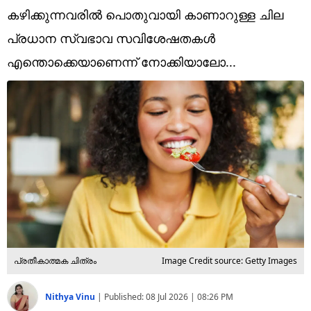
Technology
കഴിക്കുന്നവരിൽ പൊതുവായി കാണാറുള്ള ചില
Religion
പ്രധാന സ്വഭാവ സവിശേഷതകൾ
എന്തൊക്കെയാണെന്ന് നോക്കിയാലോ...
Web Story
Photo
Short Videos
പ്രതീകാത്മക ചിത്രം
Image Credit source: Getty Images
Nithya Vinu
|
Published:
08 Jul 2026 | 08:26 PM