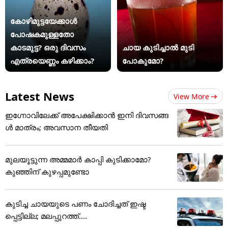
കോഴിമുട്ടയേക്കാൾ
പോഷകമുള്ളതോ
കാടമുട്ട? ഒരു ദിവസം
ചായ കുടിച്ചാൽ മുടി
എത്രയെണ്ണം കഴിക്കാം?
പോകുമോ?
Latest News
View More
ഇഗ്നോവിലേക്ക് അപേക്ഷിക്കാൻ ഇനി ദിവസങ്ങ
ൾ മാത്രം; അവസാന തീയതി
മുലയൂട്ടുന്ന അമ്മമാർ കാപ്പി കുടിക്കാമോ?
കുഞ്ഞിന് കുഴപ്പമുണ്ടോ
കുടിച്ച ചായയുടെ പണം ചോദിച്ചത് ഇഷ്ട
പ്പെട്ടില്ല; മലപ്പുറത്ത്....