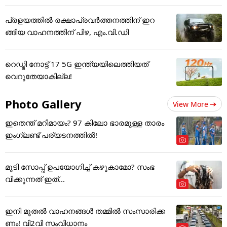
പ്രളയത്തിൽ രക്ഷാപ്രവർത്തനത്തിന് ഇറ
ങ്ങിയ വാഹനത്തിന് പിഴ, എം.വി.ഡി
റെഡ്മി നോട്ട് 17 5G ഇന്ത്യയിലെത്തിയത്
വെറുതേയാകില്ല!
Photo Gallery
View More
ഇതെന്ത് മറിമായം? 97 കിലോ ഭാരമുള്ള താരം
ഇംഗ്ലണ്ട് പര്യടനത്തില്‍!
മുടി സോപ്പ് ഉപയോഗിച്ച് കഴുകാമോ? സംഭ
വിക്കുന്നത് ഇത്...
ഇനി മുതൽ വാഹനങ്ങൾ തമ്മിൽ സംസാരിക്ക
ണം! വി2വി സംവിധാനം