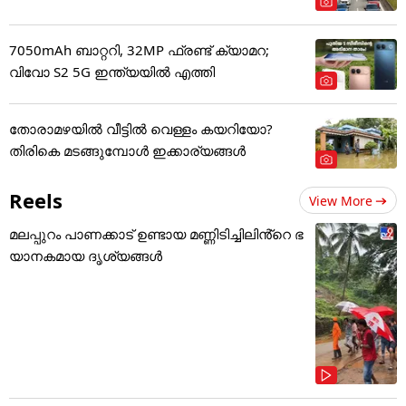
7050mAh ബാറ്ററി, 32MP ഫ്രണ്ട് ക്യാമറ;
വിവോ S2 5G ഇന്ത്യയിൽ എത്തി
തോരാമഴയിൽ വീട്ടിൽ വെള്ളം കയറിയോ?
തിരികെ മടങ്ങുമ്പോൾ ഇക്കാര്യങ്ങൾ
Reels
View More
മലപ്പുറം പാണക്കാട് ഉണ്ടായ മണ്ണിടിച്ചിലിൻ്റെ ഭ
യാനകമായ ദൃശ്യങ്ങൾ