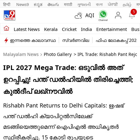
हिन्दी 
News9
ಕನ್ನಡ
తెలుగు
मराठी
ગુજરાતી
বাংলা
ਪੰਜਾਬੀ
தமிழ்
म
5
AQI
Kerala
Latest News
Kerala
Cricket
India
Entertainment
Bus
ഇന്നത്തെ കാലാവസ്ഥ
സ്വർണവില
ഫിഫ ലോകകപ്പ് 2026
India
Malayalam News
Photo Gallery
> IPL Trade: Rishabh Pant Rejoi
Entertainment
IPL 2027 Mega Trade: ഒടുവില്‍ അത്
Business
ഉറപ്പിച്ചു! പന്ത് ഡല്‍ഹിയില്‍ തിരിച്ചെത്തി;
Education
കുല്‍ദീപ് ലഖ്‌നൗവില്‍
Sports
Rishabh Pant Returns to Delhi Capitals: ഋഷഭ്
Lifestyle
പന്ത് ഡല്‍ഹി ക്യാപിറ്റല്‍സിലേക്ക്
മടങ്ങിയെത്തുമെന്ന് ഐപിഎല്‍ അധികൃതർ
world
സ്ഥിരീകരിച്ചു. 15 കോടി രൂപയുടെ