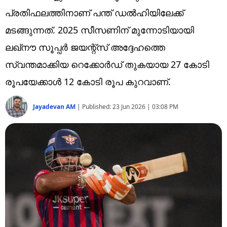
Technology
പ്രതിഫലത്തിനാണ് പന്ത് ഡൽഹിയിലേക്ക്
Religion
മടങ്ങുന്നത്. 2025 സീസണിന് മുന്നോടിയായി
ലഖ്‌നൗ സൂപ്പർ ജയന്റ്സ് അദ്ദേഹത്തെ
Web Story
സ്വന്തമാക്കിയ റെക്കോർഡ് തുകയായ 27 കോടി
Photo
രൂപയേക്കാൾ 12 കോടി രൂപ കുറവാണ്.
Short Videos
Jayadevan AM
|
Published:
23 Jun 2026 | 03:08 PM