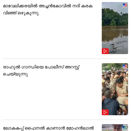
മാവേലിക്കരയിൽ അച്ചൻകോവിൽ നദി കരക
വിഞ്ഞ് ഒഴുകുന്നു
രാഹുൽ ഗാന്ധിയെ പോലീസ് അറസ്റ്റ്
ചെയ്യുന്നു
ലോകകപ്പ് ഫൈനൽ കാണാൻ മോഹൻലാൽ