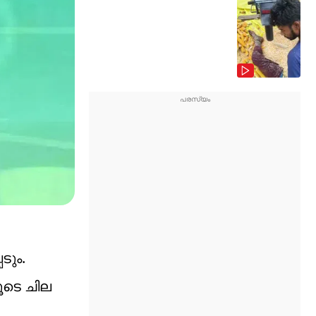
ടും.
ൂടെ ചില