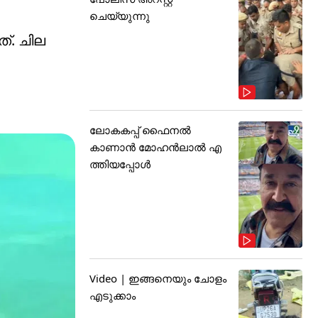
ചെയ്യുന്നു
ത്. ചില
ലോകകപ്പ് ഫൈനൽ
കാണാൻ മോഹൻലാൽ എ
ത്തിയപ്പോൾ
Video | ഇങ്ങനെയും ചോളം
എടുക്കാം