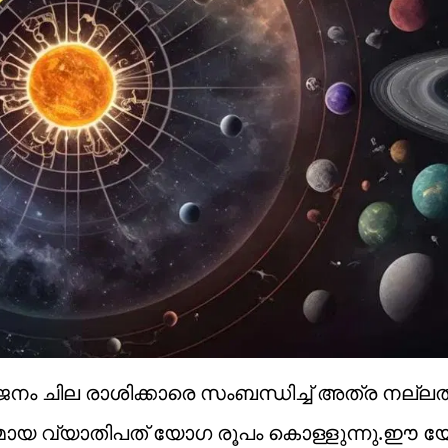
ം ചില രാശിക്കാരെ സംബന്ധിച്ച് അത്ര നല്ല
മായ വ്യാതിപത് യോഗ രൂപം കൊള്ളുന്നു.ഈ 