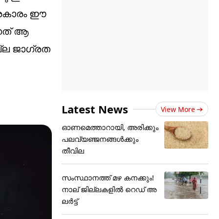
പ്രകാരം ഈ
്നത് ആ
്ല ജാഗ്രത
Latest News
View More
ഓണമെത്താറായി, അരിക്കും
പലവ്യഞ്ജനങ്ങൾക്കും
തീവില
സംസ്ഥാനത്ത് മഴ കനക്കും!
നാല് ജില്ലകളിൽ റെഡ് അ
ലർട്ട്