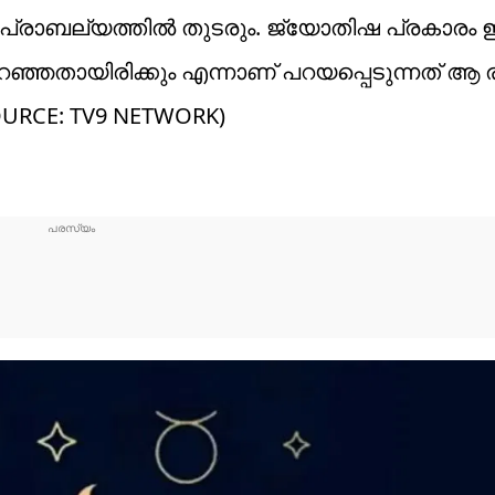
27 വരെ പ്രാബല്യത്തിൽ തുടരും. ജ്യോതിഷ പ്രകാ
ിറഞ്ഞതായിരിക്കും എന്നാണ് പറയപ്പെടുന്നത് 
OURCE: TV9 NETWORK)