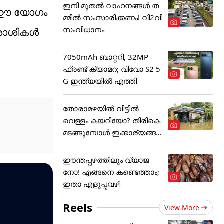
ഇനി മുതൽ വാഹനങ്ങൾ ത
രം ഈ യോഗം
മ്മിൽ സംസാരിക്കണം! വി2വി
സംവിധാനം
ആ രാശികൾ
7050mAh ബാറ്ററി, 32MP
ഫ്രണ്ട് ക്യാമറ; വിവോ S2 5
G ഇന്ത്യയിൽ എത്തി
തോരാമഴയിൽ വീട്ടിൽ
വെള്ളം കയറിയോ? തിരികെ
മടങ്ങുമ്പോൾ ഇക്കാര്യങ്ങ
ൾ
ഈന്തപ്പഴത്തിലും വ്യാജ
നോ! എങ്ങനെ കണ്ടെത്താം;
ഇതാ എളുപ്പവഴി
Reels
View More