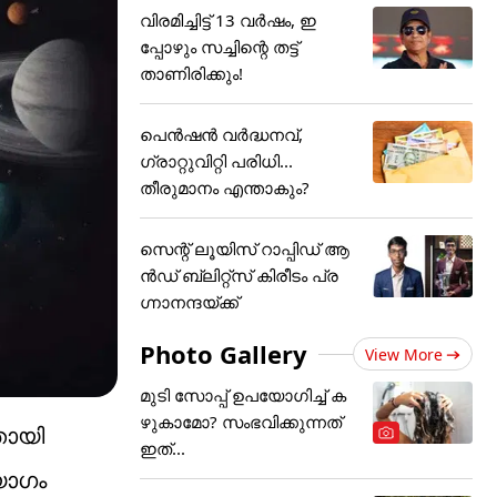
വിരമിച്ചിട്ട് 13 വര്‍ഷം, ഇ
പ്പോഴും സച്ചിന്റെ തട്ട്
താണിരിക്കും!
പെൻഷൻ വർദ്ധനവ്,
ഗ്രാറ്റുവിറ്റി പരിധി...
തീരുമാനം എന്താകും?
സെന്റ് ലൂയിസ് റാപ്പിഡ് ആ
ൻഡ് ബ്ലിറ്റ്സ് കിരീടം പ്ര
ഗ്നാനന്ദയ്ക്ക്
Photo Gallery
View More
മുടി സോപ്പ് ഉപയോഗിച്ച് ക
ഴുകാമോ? സംഭവിക്കുന്നത്
തായി
ഇത്...
യോഗം