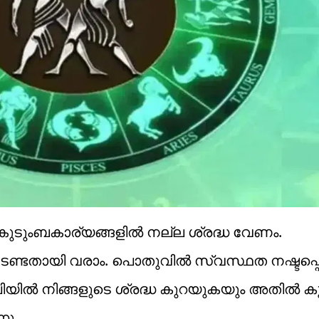
കുടുംബകാര്യങ്ങളിൽ നല്ല ശ്രദ്ധ വേണം.
ിടേണ്ടതായി വരാം. പൊതുവിൽ സ്വസ്ഥത നഷ്ടപ്പെ
ോലിയിൽ നിങ്ങളുടെ ശ്രദ്ധ കുറയുകയും അതിൽ ക
നു.