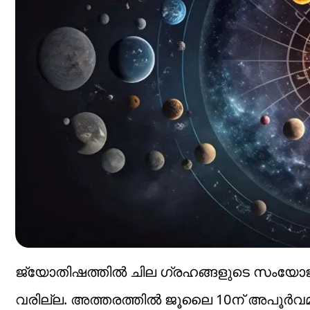
ജ്യോതിഷത്തിൽ ചില ഗ്രഹങ്ങളുടെ സംയോജന
വരില്ല. അത്തരത്തിൽ ജൂലൈ 10ന് അപൂർവ