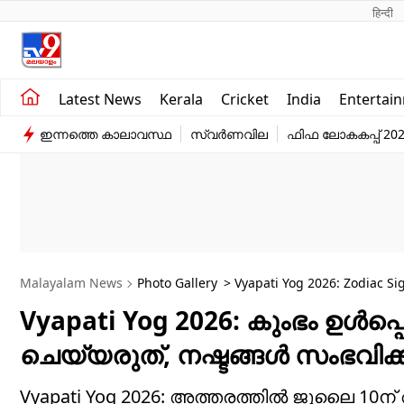
हिन्दी 
Kerala
Business
Latest News
Kerala
Cricket
India
Entertai
India
Education
ഇന്നത്തെ കാലാവസ്ഥ
സ്വർണവില
ഫിഫ ലോകകപ്പ് 20
Entertainment
Sports
Malayalam News
Photo Gallery
> Vyapati Yog 2026: Zodiac Si
Will Occur
Vyapati Yog 2026: കുംഭം ഉൾപ്പെ
ചെയ്യരുത്, നഷ്ടങ്ങൾ സംഭവിക
Vyapati Yog 2026: അത്തരത്തിൽ ജൂലൈ 10