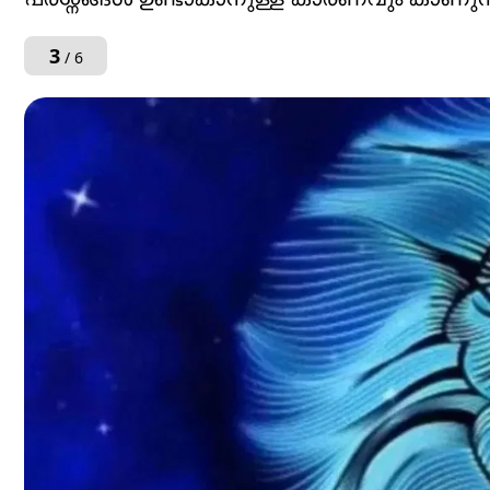
3
/ 6