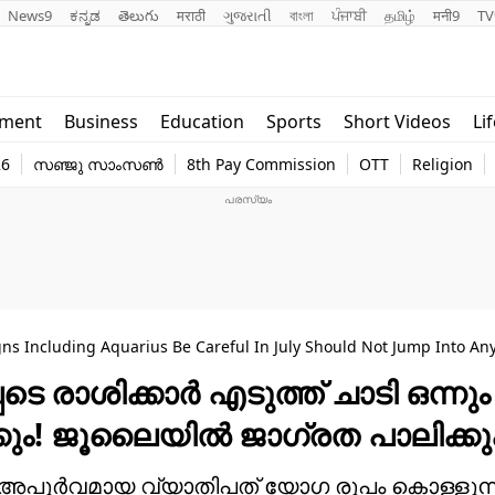
News9
ಕನ್ನಡ
తెలుగు
मराठी
ગુજરાતી
বাংলা
ਪੰਜਾਬੀ
தமிழ்
मनी9
TV
Lifestyle
Religion
nment
Business
Education
Sports
Short Videos
Li
world
Web Stor
26
സഞ്ജു സാംസൺ
8th Pay Commission
OTT
Religion
Technology
Photo
gns Including Aquarius Be Careful In July Should Not Jump Into An
ടെ രാശിക്കാർ എടുത്ത് ചാടി ഒന്നും
്കും! ജൂലൈയിൽ ജാഗ്രത പാലിക്ക
ന് അപൂർവമായ വ്യാതിപത് യോഗ രൂപം കൊള്ളുന