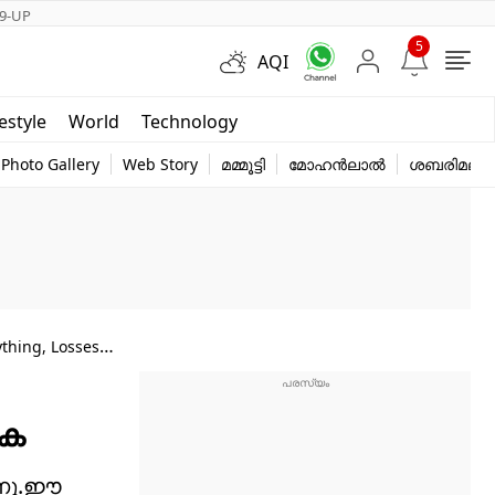
9-UP
5
AQI
Short Videos
festyle
World
Technology
y
Photo Gallery
Web Story
മമ്മൂട്ടി
മോഹൻലാൽ
ശബരിമല
ything, Losses
ുക
്നു.ഈ