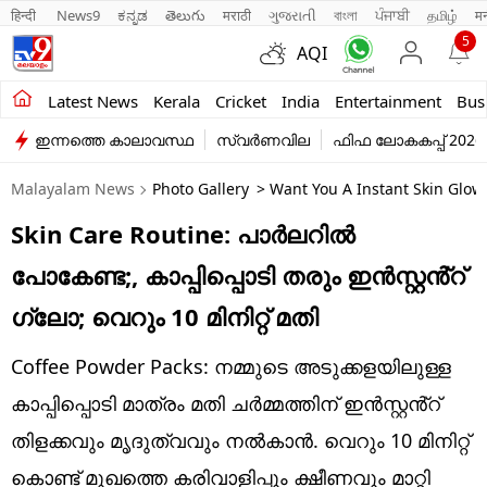
हिन्दी 
News9
ಕನ್ನಡ
తెలుగు
मराठी
ગુજરાતી
বাংলা
ਪੰਜਾਬੀ
தமிழ்
म
5
AQI
Kerala
Latest News
Kerala
Cricket
India
Entertainment
Bus
ഇന്നത്തെ കാലാവസ്ഥ
സ്വർണവില
ഫിഫ ലോകകപ്പ് 2026
India
Malayalam News
Photo Gallery
> Want You A Instant Skin Glow
Entertainment
Skin Care Routine: പാർലറിൽ
Business
പോകേണ്ട;, കാപ്പിപ്പൊടി തരും ഇൻസ്റ്റൻ്റ്
Education
ഗ്ലോ; വെറും 10 മിനിറ്റ് മതി
Sports
Coffee Powder Packs: നമ്മുടെ അടുക്കളയിലുള്ള
Lifestyle
കാപ്പിപ്പൊടി മാത്രം മതി ചർമ്മത്തിന് ഇൻസ്റ്റൻ്റ്
തിളക്കവും മൃദുത്വവും നൽകാൻ. വെറും 10 മിനിറ്റ്
world
കൊണ്ട് മുഖത്തെ കരിവാളിപ്പും ക്ഷീണവും മാറ്റി