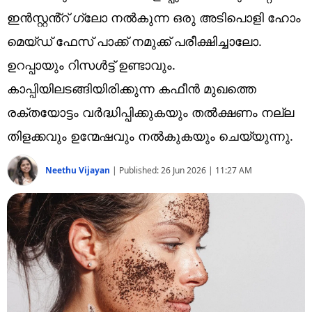
Technology
ഇൻസ്റ്റൻ്റ് ഗ്ലോ നൽകുന്ന ഒരു അടിപൊളി ഹോം
Religion
മെയ്ഡ് ഫേസ് പാക്ക് നമുക്ക് പരീക്ഷിച്ചാലോ.
ഉറപ്പായും റിസൾട്ട് ഉണ്ടാവും.
Web Story
കാപ്പിയിലടങ്ങിയിരിക്കുന്ന കഫീൻ മുഖത്തെ
Photo
രക്തയോട്ടം വർദ്ധിപ്പിക്കുകയും തൽക്ഷണം നല്ല
Short Videos
തിളക്കവും ഉന്മേഷവും നൽകുകയും ചെയ്യുന്നു.
Neethu Vijayan
|
Published:
26 Jun 2026 | 11:27 AM