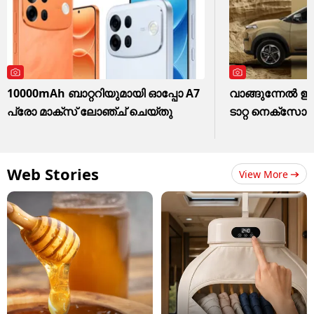
10000mAh ബാറ്ററിയുമായി ഓപ്പോ A7
വാങ്ങുന്നേൽ ഇപ്
പ്രോ മാക്സ് ലോഞ്ച് ചെയ്തു
ടാറ്റ നെക്സോ
Web Stories
View More