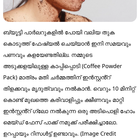
ബ്യൂട്ടി പാർലറുകളിൽ പോയി വലിയ തുക
കൊടുത്ത് ഫേഷ്യൽ ചെയ്യാൻ ഇനി സമയവും
പണവും കളയേണ്ടതില്ല. നമ്മുടെ
അടുക്കളയിലുള്ള കാപ്പിപ്പൊടി (Coffee Powder
Pack) മാത്രം മതി ചർമ്മത്തിന് ഇൻസ്റ്റൻ്റ്
തിളക്കവും മൃദുത്വവും നൽകാൻ. വെറും 10 മിനിറ്റ്
കൊണ്ട് മുഖത്തെ കരിവാളിപ്പും ക്ഷീണവും മാറ്റി
ഇൻസ്റ്റൻ്റ് ഗ്ലോ നൽകുന്ന ഒരു അടിപൊളി ഹോം
മെയ്ഡ് ഫേസ് പാക്ക് നമുക്ക് പരീക്ഷിച്ചാലോ.
ഉറപ്പായും റിസൾട്ട് ഉണ്ടാവും. (Image Credit