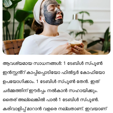
ആവശ്യമായ സാധനങ്ങൾ: 1 ടേബിൾ സ്പൂൺ
ഇൻസ്റ്റൻ്റ് കാപ്പിപ്പൊടിയോ ഫിൽട്ടർ കോഫിയോ
ഉപയോഗിക്കാം. 1 ടേബിൾ സ്പൂൺ തേൻ. ഇത്
ചർമ്മത്തിന് ഈർപ്പം നൽകാൻ സഹായിക്കും.
തൈര് അല്ലെങ്കിൽ പാൽ 1 ടേബിൾ സ്പൂൺ.
കരിവാളിപ്പ് മാറാൻ വളരെ നല്ലതാണ്. ഇവയാണ്