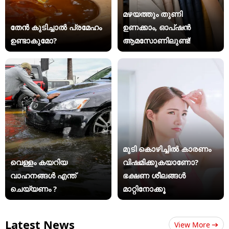
മഴയത്തും തുണി
തേൻ കുടിച്ചാൽ പ്രമേഹം
ഉണക്കാം, ഓപ്ഷൻ
ഉണ്ടാകുമോ?
ആമസോണിലുണ്ട്!
മുടി കൊഴിച്ചിൽ കാരണം
വെള്ളം കയറിയ
വിഷമിക്കുകയാണോ?
വാഹനങ്ങൾ എന്ത്
ഭക്ഷണ ശീലങ്ങൾ
ചെയ്യണം ?
മാറ്റിനോക്കൂ
Latest News
View More