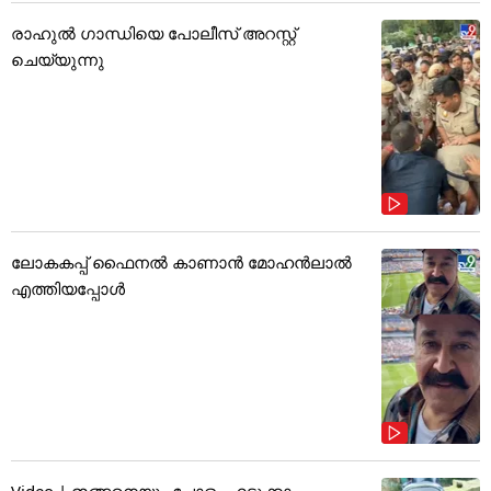
രാഹുൽ ഗാന്ധിയെ പോലീസ് അറസ്റ്റ്
ചെയ്യുന്നു
ലോകകപ്പ് ഫൈനൽ കാണാൻ മോഹൻലാൽ
എത്തിയപ്പോൾ
Video | ഇങ്ങനെയും ചോളം എടുക്കാം