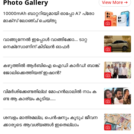
Photo Gallery
View More
10000mAh ബാറ്ററിയുമായി ഓപ്പോ A7 പ്രോ
മാക്സ് ലോഞ്ച് ചെയ്തു
വാങ്ങുന്നേൽ ഇപ്പോൾ വാങ്ങിക്കോ... ടാറ്റ
നെക്സോണിന് കിടിലൻ ഓഫർ
കഴുത്തില്‍ ആര്‍ബിഐ ഐഡി കാര്‍ഡ്! ബാങ്ക്
ജോലിക്കെത്തിയത് ഇഷാന്‍?
വിമർശിക്കേണ്ടതില്ല! മോഹൻലാലിൽ നാം ക
ണ്ട ആ കാര്യം കൂടിയ.....
ശമ്പളം മാത്രമല്ല, പെൻഷനും കൂടും! ജീവന
ക്കാരുടെ ആവശ്യങ്ങൾ ഇതെല്ലാം