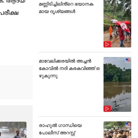
ക്. ആദ്യ
മണ്ണിടിച്ചിലിൻ്റെ ഭയാനക
മായ ദൃശ്യങ്ങൾ
പരീക്ഷ
മാവേലിക്കരയിൽ അച്ചൻ
കോവിൽ നദി കരകവിഞ്ഞ് ഒ
ഴുകുന്നു
രാഹുൽ ഗാന്ധിയെ
പോലീസ് അറസ്റ്റ്