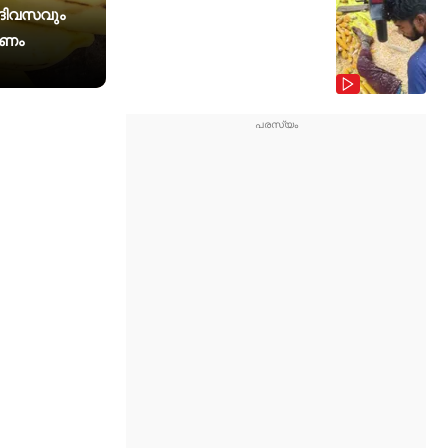
ം ദിവസവും
രണം