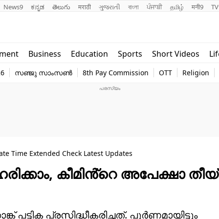
News9
ಕನ್ನಡ
తెలుగు
मराठी
ગુજરાતી
বাংলা
ਪੰਜਾਬੀ
தமிழ்
मनी9
TV
Lifestyle
Religion
nment
Business
Education
Sports
Short Videos
Li
world
Web Stor
26
സഞ്ജു സാംസൺ
8th Pay Commission
OTT
Religion
Technology
Photo
Date Time Extended Check Latest Updates
ക്കാം, കീമിൻ്റെ അപേക്ഷാ തീയ
് പട്ടിക പ്രസിദ്ധീകരിച്ചത്. പൂർണമായിട്ടും