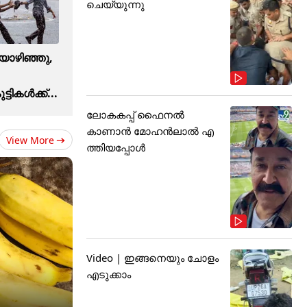
ചെയ്യുന്നു
ൊഴിഞ്ഞു,
ികള്‍ക്ക്...
ലോകകപ്പ് ഫൈനൽ
കാണാൻ മോഹൻലാൽ എ
View More
ത്തിയപ്പോൾ
Video | ഇങ്ങനെയും ചോളം
എടുക്കാം