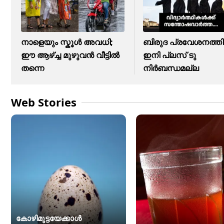
നാളെയും സ്കൂൾ അവധി;
ബിരുദ പ്രവേശനത്തി
ഈ ആഴ്ച്ച മുഴുവൻ വീട്ടിൽ
ഇനി പ്ലസ് ടു
തന്നെ
നിർബന്ധമല്ല
Web Stories
കോഴിമുട്ടയേക്കാൾ