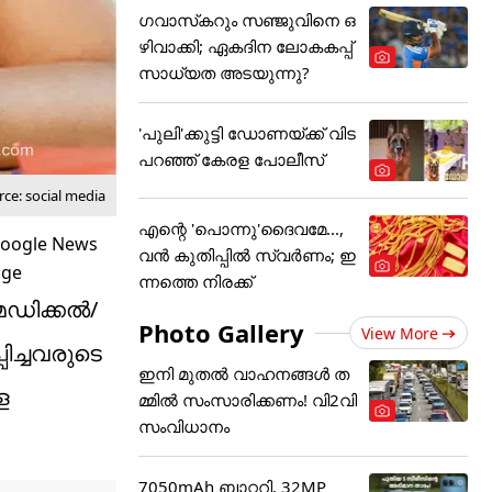
ഗവാസ്‌കറും സഞ്ജുവിനെ ഒ
ഴിവാക്കി; ഏകദിന ലോകകപ്പ്
സാധ്യത അടയുന്നു?
'പുലി'ക്കുട്ടി ഡോണയ്ക്ക് വിട
പറഞ്ഞ് കേരള പോലീസ്
ce: social media
എന്റെ 'പൊന്നു'ദൈവമേ...,
വൻ കുതിപ്പിൽ സ്വർണം; ഇ
ന്നത്തെ നിരക്ക്
െഡിക്കൽ/
Photo Gallery
View More
ിച്ചവരുടെ
ഇനി മുതൽ വാഹനങ്ങൾ ത
ള
മ്മിൽ സംസാരിക്കണം! വി2വി
സംവിധാനം
7050mAh ബാറ്ററി, 32MP