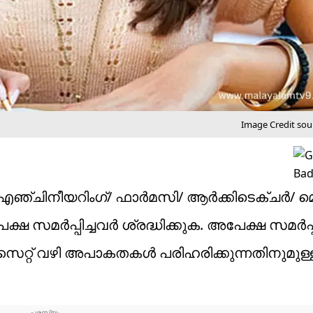
Image Credit sour
എഞ്ചിനീയറിംഗ്/ ഫാർമസി/ ആർക്കിടെക്ചർ/ മ
ഷ സമർപ്പിച്ചവർ ശ്രദ്ധിക്കുക. അപേക്ഷ സമർപ്പ
്റ് വഴി അപാകതകൾ പരിഹരിക്കുന്നതിനുമുള്