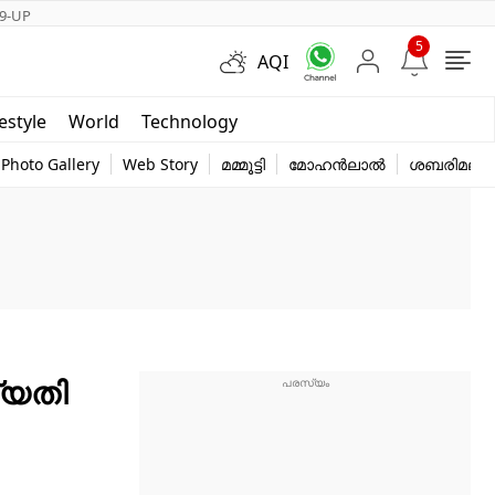
9-UP
5
AQI
Short Videos
festyle
World
Technology
y
Photo Gallery
Web Story
മമ്മൂട്ടി
മോഹൻലാൽ
ശബരിമല
്യതി