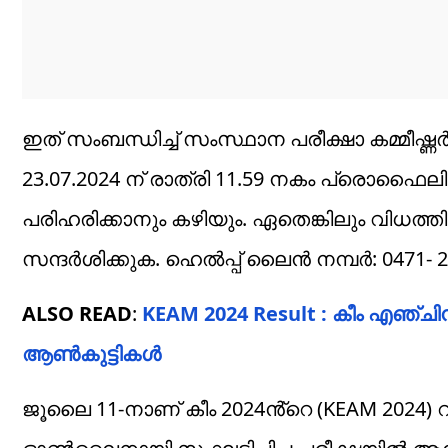
ഇത് സംബന്ധിച്ച് സംസ്ഥാന പരീക്ഷാ കമ്മീഷ്ണ
23.07.2024 ന് രാത്രി 11.59 നകം പ്രൊഫൈല
പരിഹരിക്കാനും കഴിയും. ഏതെങ്കിലും വിധത്തി
സന്ദർശിക്കുക. ഹെൽപ്പ് ലൈൻ നമ്പർ: 0471- 
ALSO READ
:
KEAM 2024 Result : കീം എഞ്ചിനീയ
ആൺകുട്ടികൾ
ജൂലൈ 11-നാണ് കീം 2024ൻ്റെ (KEAM 2024) റാങ്ക