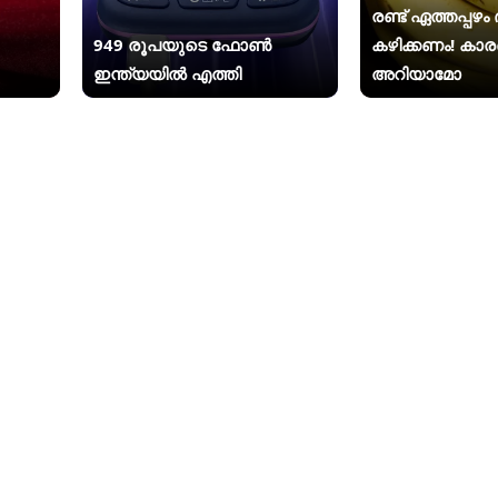
രണ്ട് ഏത്തപ്പഴ
949 രൂപയുടെ ഫോൺ
കഴിക്കണം! കാ
ഇന്ത്യയിൽ എത്തി
അറിയാമോ