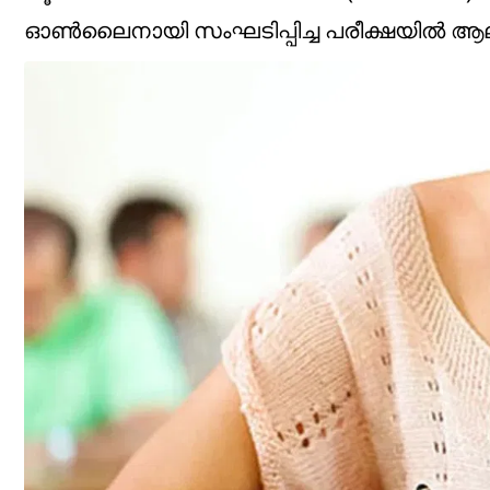
ഓൺലൈനായി സംഘടിപ്പിച്ച പരീക്ഷയിൽ ആലപ്പുഴ