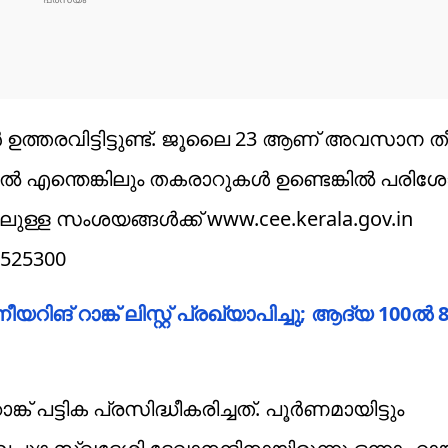
ർ ഉത്തരവിട്ടിട്ടുണ്ട്. ജൂലൈ 23 ആണ് അവസാന ത
ിൽ എന്തെങ്കിലും തകരാറുകൾ ഉണ്ടെങ്കിൽ പരിശോ
ലുള്ള സംശയങ്ങൾക്ക് www.cee.kerala.gov.in
2525300
റിങ് റാങ്ക് ലിസ്റ്റ് പ്രഖ്യാപിച്ചു; ആദ്യ 100ൽ 
് പട്ടിക പ്രസിദ്ധീകരിച്ചത്. പൂർണമായിട്ടും