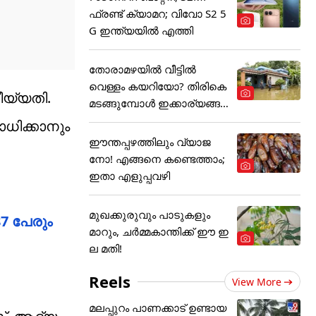
ഫ്രണ്ട് ക്യാമറ; വിവോ S2 5
G ഇന്ത്യയിൽ എത്തി
തോരാമഴയിൽ വീട്ടിൽ
വെള്ളം കയറിയോ? തിരികെ
ീയ്യതി.
മടങ്ങുമ്പോൾ ഇക്കാര്യങ്ങ
ൾ
ധിക്കാനും
ഈന്തപ്പഴത്തിലും വ്യാജ
നോ! എങ്ങനെ കണ്ടെത്താം;
ഇതാ എളുപ്പവഴി
മുഖക്കുരുവും പാടുകളും
87 പേരും
മാറും, ചർമ്മകാന്തിക്ക് ഈ ഇ
ല മതി!
Reels
View More
മലപ്പുറം പാണക്കാട് ഉണ്ടായ