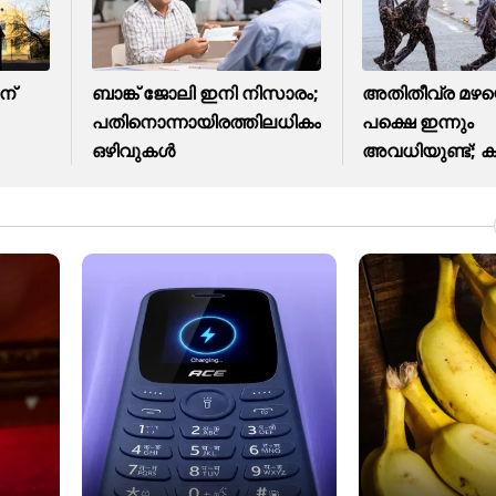
ന്
ബാങ്ക് ജോലി ഇനി നിസാരം;
അതിതീവ്ര മഴയ
പതിനൊന്നായിരത്തിലധികം
പക്ഷെ ഇന്നും
ഒഴിവുകൾ
അവധിയുണ്ട്; കുട്ട