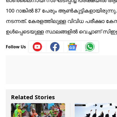
ഓൺലൈനായി സംഘടിപ്പിച്ച പരീക്ഷയിൽ ആലപ്പു
100 റാങ്കിൽ 87 പേരും ആൺകുട്ടികളായിരുന്ന
നടന്നത്. കേരളത്തിലുള്ള വിവിധ പരീക്ഷാ കേ
ഉൾപ്പെടെയുള്ള സ്ഥലങ്ങളിൽ വെച്ചാണ് സിഇഇ 
Follow Us
Related Stories