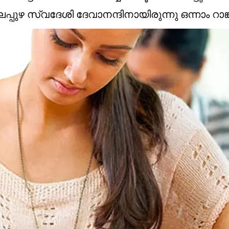
 സ്വദേശി ദേവാനന്ദിനായിരുന്നു ഒന്നാം റാങ്ക