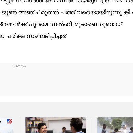
ഴ സ്വദേശി ദേവാനന്ദിനായിരുന്നു ഒന്നാം റാങ്
ു. ജൂൺ അഞ്ച് മുതൽ പത്ത് വരെയായിരുന്നു കീ 
ന്ദ്രങ്ങൾക്ക് പുറമെ ഡൽഹി, മുംബൈ ദുബായ്
പരീക്ഷ സംഘടിപ്പിച്ചത്