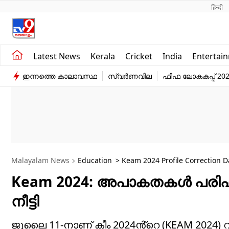
हिन्दी 
Kerala
Business
Latest News
Kerala
Cricket
India
Entertai
India
Education
ഇന്നത്തെ കാലാവസ്ഥ
സ്വർണവില
ഫിഫ ലോകകപ്പ് 20
Entertainment
Sports
Malayalam News
Education
> Keam 2024 Profile Correction 
Keam 2024: അപാകതകൾ പരിഹരി
നീട്ടി
ജൂലൈ 11-നാണ് കീം 2024ൻ്റെ (KEAM 2024) റാങ്ക