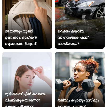
മഴയത്തും തുണി
വെള്ളം കയറിയ
ഉണക്കാം, ഓപ്ഷൻ
വാഹനങ്ങൾ എന്ത്
ആമസോണിലുണ്ട്!
ചെയ്യണം ?
മുടി കൊഴിച്ചിൽ കാരണം
വിഷമിക്കുകയാണോ?
തടിയും കുറയും മസിലും
ഭക്ഷണ ശീലങ്ങൾ
വെക്കും; പുത്തൻ