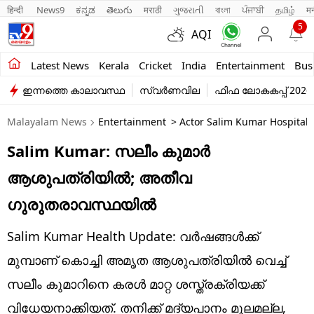
हिन्दी 
News9
ಕನ್ನಡ
తెలుగు
मराठी
ગુજરાતી
বাংলা
ਪੰਜਾਬੀ
தமிழ்
म
5
AQI
Kerala
Latest News
Kerala
Cricket
India
Entertainment
Bus
ഇന്നത്തെ കാലാവസ്ഥ
സ്വർണവില
ഫിഫ ലോകകപ്പ് 2026
India
Malayalam News
Entertainment
> Actor Salim Kumar Hospitalis
Entertainment
Salim Kumar: സലീം കുമാര്‍
Business
ആശുപത്രിയില്‍; അതീവ
Education
ഗുരുതരാവസ്ഥയില്‍
Sports
Salim Kumar Health Update: വര്‍ഷങ്ങള്‍ക്ക്
Lifestyle
മുമ്പാണ് കൊച്ചി അമൃത ആശുപത്രിയില്‍ വെച്ച്
സലീം കുമാറിനെ കരള്‍ മാറ്റ ശസ്ത്രക്രിയക്ക്
world
വിധേയനാക്കിയത്. തനിക്ക് മദ്യപാനം മൂലമല്ല,