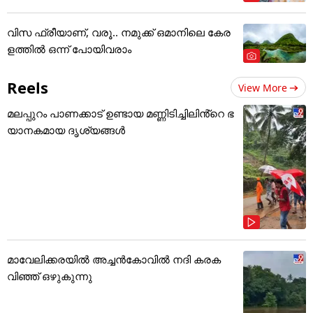
വിസ ഫ്രീയാണ്, വരൂ.. നമുക്ക് ഒമാനിലെ കേര
ളത്തിൽ ഒന്ന് പോയിവരാം
Reels
View More
മലപ്പുറം പാണക്കാട് ഉണ്ടായ മണ്ണിടിച്ചിലിൻ്റെ ഭ
യാനകമായ ദൃശ്യങ്ങൾ
മാവേലിക്കരയിൽ അച്ചൻകോവിൽ നദി കരക
വിഞ്ഞ് ഒഴുകുന്നു