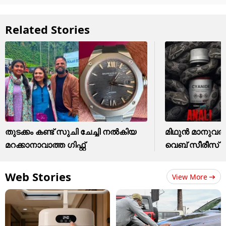
Related Stories
തുടക്കം കണ്ട് സുചി ചേച്ചി നൽകിയ
മിഥുൻ മാനുവ
മറക്കാനാവാത്ത ​ഗിഫ്റ്റ്
വെബ് സീരീസ് എ
Web Stories
View More