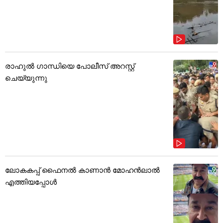
രാഹുൽ ഗാന്ധിയെ പോലീസ് അറസ്റ്റ്
ചെയ്യുന്നു
ലോകകപ്പ് ഫൈനൽ കാണാൻ മോഹൻലാൽ
എത്തിയപ്പോൾ