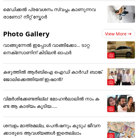
മെഡിക്കല്‍ പ്രവേശനം സ്വപ്നം കാണുന്നവ
രാണോ? നീറ്റ് സ്കോർ
Photo Gallery
View More
വാങ്ങുന്നേൽ ഇപ്പോൾ വാങ്ങിക്കോ... ടാറ്റ
നെക്സോണിന് കിടിലൻ ഓഫർ
കഴുത്തില്‍ ആര്‍ബിഐ ഐഡി കാര്‍ഡ്! ബാങ്ക്
ജോലിക്കെത്തിയത് ഇഷാന്‍?
വിമർശിക്കേണ്ടതില്ല! മോഹൻലാലിൽ നാം ക
ണ്ട ആ കാര്യം കൂടിയ.....
ശമ്പളം മാത്രമല്ല, പെൻഷനും കൂടും! ജീവന
ക്കാരുടെ ആവശ്യങ്ങൾ ഇതെല്ലാം