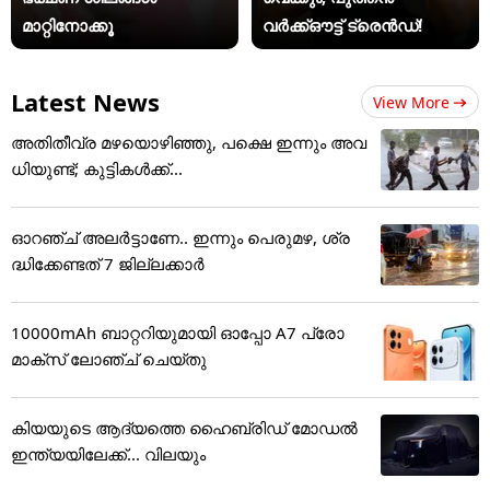
മാറ്റിനോക്കൂ
വർക്ക്ഔട്ട് ട്രെൻഡ്!
Latest News
View More
അതിതീവ്ര മഴയൊഴിഞ്ഞു, പക്ഷെ ഇന്നും അവ
ധിയുണ്ട്; കുട്ടികള്‍ക്ക്...
ഓറഞ്ച് അലർട്ടാണേ.. ഇന്നും പെരുമഴ, ശ്ര
ദ്ധിക്കേണ്ടത് 7 ജില്ലക്കാർ
10000mAh ബാറ്ററിയുമായി ഓപ്പോ A7 പ്രോ
മാക്സ് ലോഞ്ച് ചെയ്തു
കിയയുടെ ആദ്യത്തെ ഹൈബ്രിഡ് മോഡൽ
ഇന്ത്യയിലേക്ക്... വിലയും