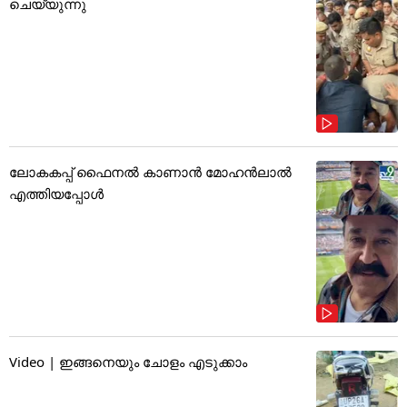
ചെയ്യുന്നു
ലോകകപ്പ് ഫൈനൽ കാണാൻ മോഹൻലാൽ
എത്തിയപ്പോൾ
Video | ഇങ്ങനെയും ചോളം എടുക്കാം