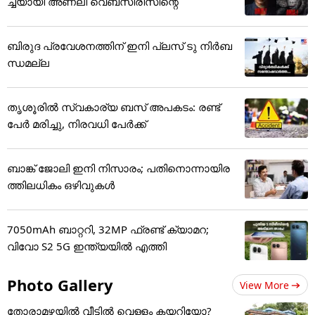
ച്ചയായി അണലി വെബ്സീരീസിന്റെ
ബിരുദ പ്രവേശനത്തിന് ഇനി പ്ലസ് ടു നിർബ
ന്ധമല്ല
തൃശൂരിൽ സ്വകാര്യ ബസ് അപകടം: രണ്ട്
പേർ മരിച്ചു, നിരവധി പേർക്ക്
ബാങ്ക് ജോലി ഇനി നിസാരം; പതിനൊന്നായിര
ത്തിലധികം ഒഴിവുകൾ
7050mAh ബാറ്ററി, 32MP ഫ്രണ്ട് ക്യാമറ;
വിവോ S2 5G ഇന്ത്യയിൽ എത്തി
Photo Gallery
View More
തോരാമഴയിൽ വീട്ടിൽ വെള്ളം കയറിയോ?