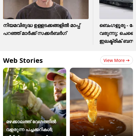
നിയമവിരുദ്ധ ഉള്ളടക്കങ്ങളിൽ മാപ്പ്
ബെംഗളൂരു - 
പറഞ്ഞ് മാർക്ക് സക്കർബർഗ്
വരുന്നു; ചെന്
ഇലക്ട്രിക് ബ
Web Stories
View More
മഴക്കാലത്ത് വേഗത്തിൽ
വളരുന്ന പച്ചക്കറികൾ;