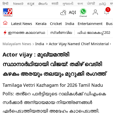
हिन्दी 
News9
ಕನ್ನಡ
తెలుగు
मराठी
ગુજરાતી
বাংলা
ਪੰਜਾਬੀ
தமிழ்
म
5
AQI
Kerala
Latest News
Kerala
Cricket
India
Entertainment
Bus
ഇന്നത്തെ കാലാവസ്ഥ
സ്വർണവില
ഫിഫ ലോകകപ്പ് 2026
India
Malayalam News
India
> Actor Vijay Named Chief Ministerial 
Entertainment
Actor vijay : മുഖ്യമന്ത്രി
Business
സ്ഥാനാർഥിയായി വിജയ്: തമിഴ് വെട്രി
Education
കഴകം അരയും തലയും മുറുക്കി രം​ഗത്ത്
Sports
Tamilaga Vettri Kazhagam for 2026 Tamil Nadu
Lifestyle
Polls: തൻ്റെ പാർട്ടിയുടെ റാലികൾക്ക് ഡിഎംകെ
സർക്കാർ അന്യായമായ നിയന്ത്രണങ്ങൾ
world
ഏർപ്പെടുത്തിയതായി അദ്ദേഹം കുറ്റപ്പെടുത്തി.