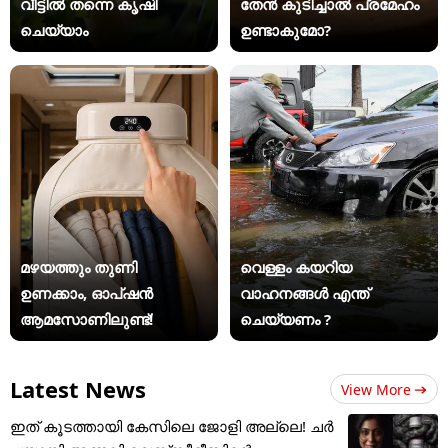
വീട്ടിൽ തന്നെ കൃഷി
തേൻ കുടിച്ചാൽ പ്രമേഹം
ചെയ്യാം
ഉണ്ടാകുമോ?
മഴയത്തും തുണി
വെള്ളം കയറിയ
ഉണക്കാം, ഓപ്ഷൻ
വാഹനങ്ങൾ എന്ത്
ആമസോണിലുണ്ട്!
ചെയ്യണം ?
Latest News
View More
ഇത് കൂടത്തായി കേസിലെ ജോളി അല്ലെ! ചർ