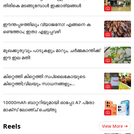
തിരികെ മടങ്ങുമ്പോൾ ഇക്കാര്യങ്ങൾ
ഈന്തപ്പഴത്തിലും വ്യാജനോ! എങ്ങനെ ക
ണ്ടെത്താം; ഇതാ എളുപ്പവഴി
മുഖക്കുരുവും പാടുകളും മാറും, ചർമ്മകാന്തിക്ക്
ഈ ഇല മതി!
കിറ്റെത്തി കിറ്റെത്തി സപ്ലൈകോയുടെ
കിറ്റെത്തി;വിലയും സാധനങ്ങളും...
10000mAh ബാറ്ററിയുമായി ഓപ്പോ A7 പ്രോ
മാക്സ് ലോഞ്ച് ചെയ്തു
Reels
View More