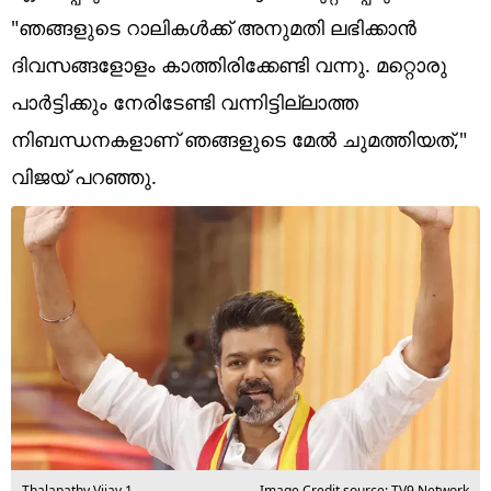
Technology
"ഞങ്ങളുടെ റാലികൾക്ക് അനുമതി ലഭിക്കാൻ
Religion
ദിവസങ്ങളോളം കാത്തിരിക്കേണ്ടി വന്നു. മറ്റൊരു
പാർട്ടിക്കും നേരിടേണ്ടി വന്നിട്ടില്ലാത്ത
Web Story
നിബന്ധനകളാണ് ഞങ്ങളുടെ മേൽ ചുമത്തിയത്,"
Photo
വിജയ് പറഞ്ഞു.
Short Videos
Thalapathy Vijay 1
Image Credit source: TV9 Network