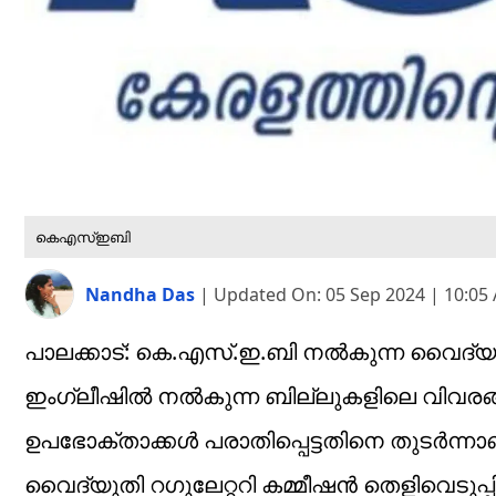
കെഎസ്ഇബി
Nandha Das
|
Updated On:
05 Sep 2024 | 10:05
പാലക്കാട്: കെ.എസ്.ഇ.ബി നൽകുന്ന വൈദ്യ
ഇംഗ്ലീഷിൽ നൽകുന്ന ബില്ലുകളിലെ വിവരങ്ങൾ
ഉപഭോക്താക്കൾ പരാതിപ്പെട്ടതിനെ തുടർന്നാണ
വൈദ്യുതി റഗുലേറ്ററി കമ്മീഷൻ തെളിവെടുപ്പ