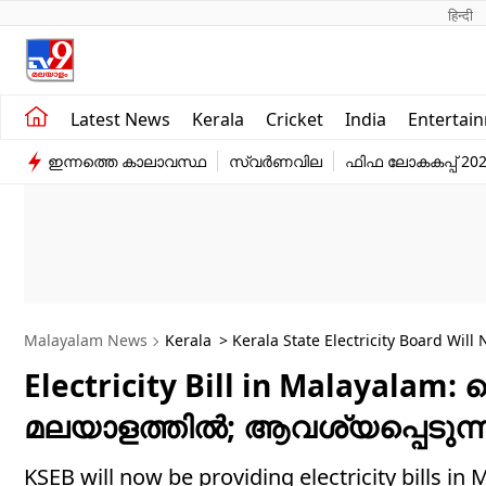
हिन्दी 
Kerala
Business
Latest News
Kerala
Cricket
India
Entertai
India
Education
ഇന്നത്തെ കാലാവസ്ഥ
സ്വർണവില
ഫിഫ ലോകകപ്പ് 20
Entertainment
Sports
Malayalam News
Kerala
> Kerala State Electricity Board Will 
Electricity Bill in Malayala
മലയാളത്തിൽ; ആവശ്യപ്പെടുന്നവ
KSEB will now be providing electricity b