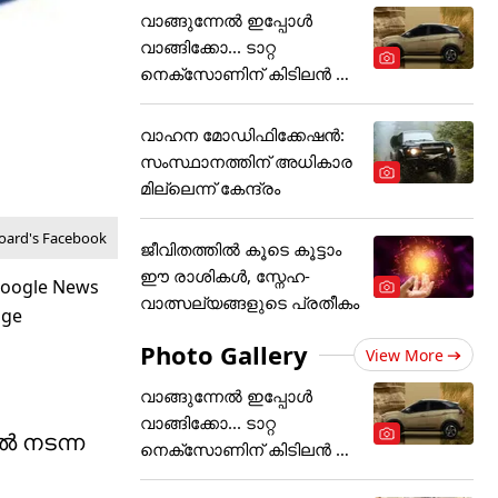
വാങ്ങുന്നേൽ ഇപ്പോൾ
വാങ്ങിക്കോ... ടാറ്റ
നെക്സോണിന് കിടിലൻ ഓ
ഫർ
വാഹന മോഡിഫിക്കേഷൻ:
സംസ്ഥാനത്തിന് അ‌ധികാര
മില്ലെന്ന് കേന്ദ്രം
 Board's Facebook
ജീവിതത്തിൽ കൂടെ കൂട്ടാം
ഈ രാശികൾ, സ്നേഹ-
വാത്സല്യങ്ങളുടെ പ്രതീകം
Photo Gallery
View More
വാങ്ങുന്നേൽ ഇപ്പോൾ
വാങ്ങിക്കോ... ടാറ്റ
ൽ നടന്ന
നെക്സോണിന് കിടിലൻ ഓ
ഫർ