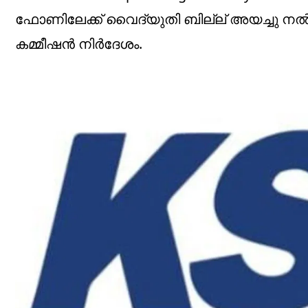
ഫോണിലേക്ക് വൈദ്യുതി ബില്ല് അയച്ചു നൽകുന
കമ്മീഷൻ നിർദേശം.