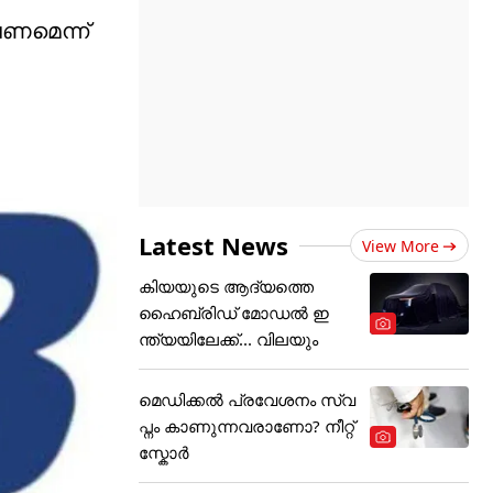
േണമെന്ന്
Latest News
View More
കിയയുടെ ആദ്യത്തെ
ഹൈബ്രിഡ് മോഡൽ ഇ
ന്ത്യയിലേക്ക്... വിലയും
മെഡിക്കല്‍ പ്രവേശനം സ്വ
പ്നം കാണുന്നവരാണോ? നീറ്റ്
സ്കോർ