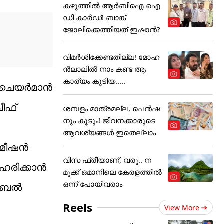
കഴുത്തില്‍ ആര്‍ബിഐ ഐ
ഡി കാര്‍ഡ്! ബാങ്ക്
ജോലിക്കെത്തിയത് ഇഷാന്‍?
വിമർശിക്കേണ്ടതില്ല! മോഹ
ൻലാലിൽ നാം കണ്ട ആ
കാര്യം കൂടിയ.....
ഷൻ ചെയർമാൻ
ചീഫ്
ശമ്പളം മാത്രമല്ല, പെൻഷ
നും കൂടും! ജീവനക്കാരുടെ
ആവശ്യങ്ങൾ ഇതെല്ലാം
മ്മീഷൻ
വിസ ഫ്രീയാണ്, വരൂ.. ന
ിഹരിക്കാൻ
മുക്ക് ഒമാനിലെ കേരളത്തിൽ
ഒന്ന് പോയിവരാം
ൊബൈൽ
Reels
View More