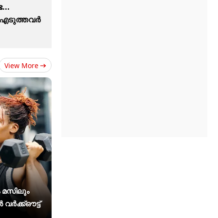
...
്റ് എടുത്തവർ
View More
 മസിലും
 വർക്ക്ഔട്ട്