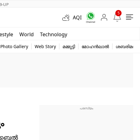
9-UP
5
AQI
Short Videos
festyle
World
Technology
y
Photo Gallery
Web Story
മമ്മൂട്ടി
മോഹൻലാൽ
ശബരിമല
ം
 മൊബൈൽ