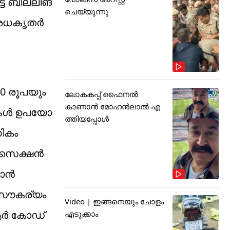
 ബില്ലിങ്‌
ചെയ്യുന്നു
് അധകൃതർ
0 രൂപയും
ലോകകപ്പ് ഫൈനൽ
കാണാൻ മോഹൻലാൽ എ
ുകൾ ഉപയോ​
ത്തിയപ്പോൾ
ധികം
. സെക്ഷൻ
കാൻ
’ സൗകര്യം
Video | ഇങ്ങനെയും ചോളം
ൂആർ കോഡ്‌
എടുക്കാം