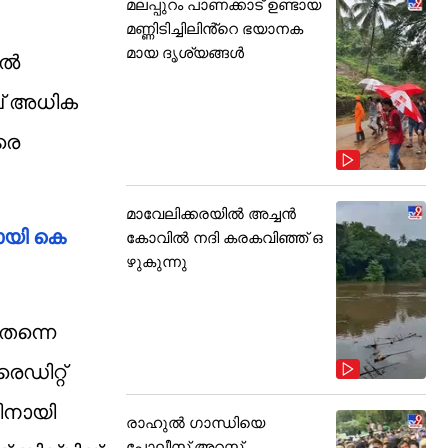
മലപ്പുറം പാണക്കാട് ഉണ്ടായ
മണ്ണിടിച്ചിലിൻ്റെ ഭയാനക
മായ ദൃശ്യങ്ങൾ
ിൽ
ാവ് അധിക
രെ
മാവേലിക്കരയിൽ അച്ചൻ
മായി കെ
കോവിൽ നദി കരകവിഞ്ഞ് ഒ
ഴുകുന്നു
തന്നെ
ഡിറ്റ്‌
ിനായി
രാഹുൽ ഗാന്ധിയെ
പോലീസ് അറസ്റ്റ്