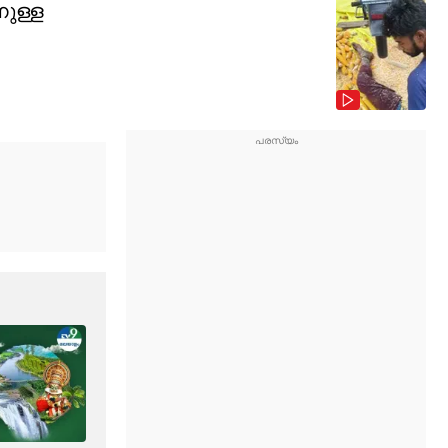
നുള്ള