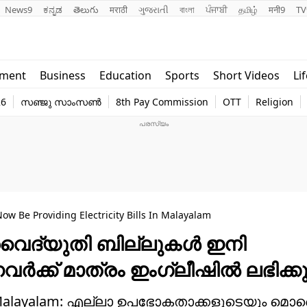
News9
ಕನ್ನಡ
తెలుగు
मराठी
ગુજરાતી
বাংলা
ਪੰਜਾਬੀ
தமிழ்
मनी9
TV
Lifestyle
Religion
nment
Business
Education
Sports
Short Videos
Li
world
Web Stor
26
സഞ്ജു സാംസൺ
8th Pay Commission
OTT
Religion
Technology
Photo
Now Be Providing Electricity Bills In Malayalam
m: വൈദ്യുതി ബില്ലുകൾ ഇനി
ർക്ക് മാത്രം ഇംഗ്ലീഷിൽ ലഭിക്കു
ills in Malayalam: എല്ലാ ഉപഭോകതാക്കളുടെയും