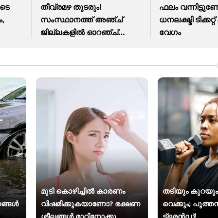
ുടെ
തീവ്രമഴ തുടരും!
ഫലം വന്നിട്ടുണ്ടേ
ം,
സംസ്ഥാനത്ത് അഞ്ച്
ധനലക്ഷ്മി ടിക്കറ
ജില്ലകളില്‍ ഓറഞ്ച്
വേ​ഗം
അലര്‍ട്ട്‌
മുടി കൊഴിച്ചിൽ കാരണം
തടിയും കുറയും
ങ്ങൾ
വിഷമിക്കുകയാണോ? ഭക്ഷണ
വെക്കും; പുത്തൻ
ശീലങ്ങൾ മാറ്റിനോക്കൂ
ട്രെൻഡ്!