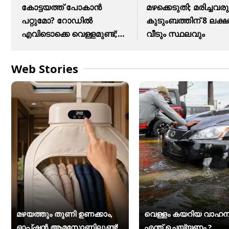
കോട്ടയത്ത് പോകാൻ
മഴക്കെടുതി; മരിച്ചവര
പറ്റുമോ? റോഡിൽ
കുടുംബത്തിന് 8 ലക്ഷ
എവിടൊക്കെ വെള്ളമുണ്ട്;
വീടും സ്ഥലവും
ലിസ്റ്റ്
Web Stories
മഴയത്തും തുണി ഉണക്കാം,
വെള്ളം കയറിയ വാഹന
ഓപ്ഷൻ ആമസോണിലുണ്ട്!
എന്ത് ചെയ്യണം ?