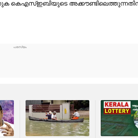
്ന തുക കെഎസ്‌ഇബിയുടെ അക്കൗണ്ടിലെത്തുന്നതി