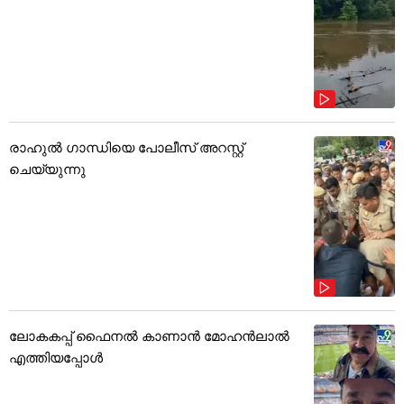
രാഹുൽ ഗാന്ധിയെ പോലീസ് അറസ്റ്റ്
ചെയ്യുന്നു
ലോകകപ്പ് ഫൈനൽ കാണാൻ മോഹൻലാൽ
എത്തിയപ്പോൾ