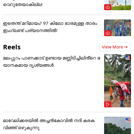
വെറുതേയാകില്ല!
ഇതെന്ത് മറിമായം? 97 കിലോ ഭാരമുള്ള താരം
ഇംഗ്ലണ്ട് പര്യടനത്തില്‍!
Reels
View More
മലപ്പുറം പാണക്കാട് ഉണ്ടായ മണ്ണിടിച്ചിലിൻ്റെ ഭ
യാനകമായ ദൃശ്യങ്ങൾ
മാവേലിക്കരയിൽ അച്ചൻകോവിൽ നദി കരക
വിഞ്ഞ് ഒഴുകുന്നു