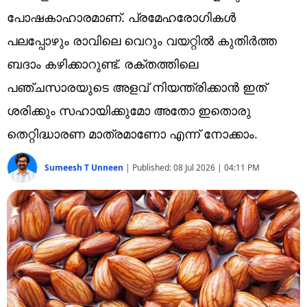
Technology
പോഷകാഹാരമാണ്. പ്രമേഹരോഗികൾ
Religion
പലപ്പോഴും രാവിലെ വെറും വയറ്റിൽ കുതിർത്ത
ബദാം കഴിക്കാറുണ്ട്. രക്തത്തിലെ
Web Story
പഞ്ചസാരയുടെ അളവ് നിയന്ത്രിക്കാൻ ഇത്
Photo
ശരിക്കും സഹായിക്കുമോ അതോ ഇതൊരു
Short Videos
തെറ്റിദ്ധാരണ മാത്രമാണോ എന്ന് നോക്കാം.
Sumeesh T Unneen
|
Published:
08 Jul 2026 | 04:11 PM