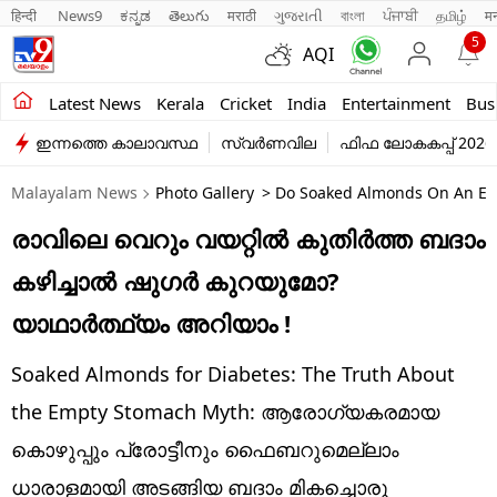
हिन्दी 
News9
ಕನ್ನಡ
తెలుగు
मराठी
ગુજરાતી
বাংলা
ਪੰਜਾਬੀ
தமிழ்
म
5
AQI
Kerala
Latest News
Kerala
Cricket
India
Entertainment
Bus
ഇന്നത്തെ കാലാവസ്ഥ
സ്വർണവില
ഫിഫ ലോകകപ്പ് 2026
India
Malayalam News
Photo Gallery
> Do Soaked Almonds On An Emp
Entertainment
രാവിലെ വെറും വയറ്റിൽ കുതിർത്ത ബദാം
Business
കഴിച്ചാൽ ഷുഗർ കുറയുമോ?
Education
യാഥാർത്ഥ്യം അറിയാം !
Sports
Soaked Almonds for Diabetes: The Truth About
Lifestyle
the Empty Stomach Myth: ആരോഗ്യകരമായ
കൊഴുപ്പും പ്രോട്ടീനും ഫൈബറുമെല്ലാം
world
ധാരാളമായി അടങ്ങിയ ബദാം മികച്ചൊരു