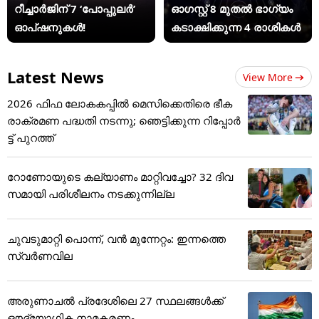
റീച്ചാർജിന് 7 ‘പോപ്പുലർ’
ഓഗസ്റ്റ് 8 മുതൽ ഭാഗ്യം
ഓപ്ഷനുകൾ!
കടാക്ഷിക്കുന്ന 4 രാശികൾ
Latest News
View More
2026 ഫിഫ ലോകകപ്പിൽ മെസിക്കെതിരെ ഭീക
രാക്രമണ പദ്ധതി നടന്നു; ഞെട്ടിക്കുന്ന റിപ്പോർ
ട്ട് പുറത്ത്
റോണോയുടെ കല്യാണം മാറ്റിവച്ചോ? 32 ദിവ
സമായി പരിശീലനം നടക്കുന്നില്ല
ചുവടുമാറ്റി പൊന്ന്, വന്‍ മുന്നേറ്റം: ഇന്നത്തെ
സ്വര്‍ണവില
അരുണാചൽ പ്രദേശിലെ 27 സ്ഥലങ്ങൾക്ക്
ഔദ്യോഗിക നാമകരണം