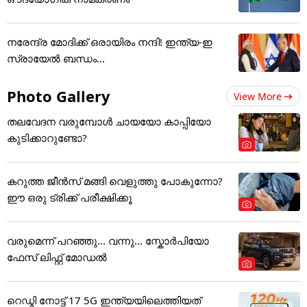
നരേന്ദ്ര മോദിക്ക് ഒരായിരം നന്ദി! ഇന്ത്യ-ഇ
സ്രായേല്‍ ബന്ധം...
Photo Gallery
View More
തലവേദന വരുമ്പോൾ ചായയോ കാപ്പിയോ
കുടിക്കാറുണ്ടോ?
കറുത്ത ജീൻസ് മങ്ങി വെളുത്തു പോകുന്നോ?
ഈ ഒരു ട്രിക്ക് പരീക്ഷിക്കൂ
വരുമെന്ന് പറഞ്ഞു... വന്നു... സ്കോർപിയോ
ഫേസ് ലിഫ്റ്റ് മോഡൽ
റെഡ്മി നോട്ട് 17 5G ഇന്ത്യയിലെത്തിയത്