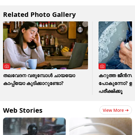
Related Photo Gallery
തലവേദന വരുമ്പോൾ ചായയോ
കറുത്ത ജീൻസ് മ
കാപ്പിയോ കുടിക്കാറുണ്ടോ?
പോകുന്നോ? ഈ ഒര
പരീക്ഷിക്കൂ
Web Stories
View More