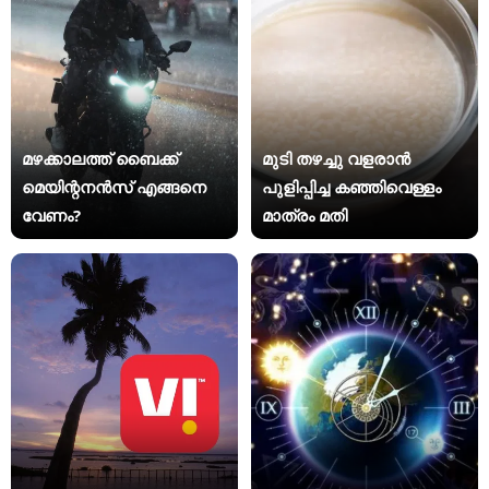
മഴക്കാലത്ത് ബൈക്ക്
മുടി തഴച്ചു വളരാൻ
മെയിന്റനൻസ് എങ്ങനെ
പുളിപ്പിച്ച കഞ്ഞിവെള്ളം
വേണം?
മാത്രം മതി