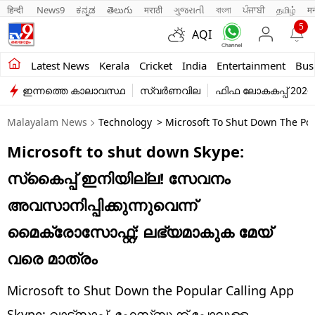
हिन्दी 
News9
ಕನ್ನಡ
తెలుగు
मराठी
ગુજરાતી
বাংলা
ਪੰਜਾਬੀ
தமிழ்
म
5
AQI
Kerala
Latest News
Kerala
Cricket
India
Entertainment
Bus
ഇന്നത്തെ കാലാവസ്ഥ
സ്വർണവില
ഫിഫ ലോകകപ്പ് 2026
India
Malayalam News
Technology
> Microsoft To Shut Down The Popu
Entertainment
Microsoft to shut down Skype:
Business
സ്‌കൈപ്പ് ഇനിയില്ല! സേവനം
Education
അവസാനിപ്പിക്കുന്നുവെന്ന്
Sports
മൈക്രോസോഫ്റ്റ്; ലഭ്യമാകുക മേയ്
Lifestyle
വരെ മാത്രം
world
Microsoft to Shut Down the Popular Calling App
Skype: വാട്ട്സാപ്പ്, ഫേസ്ബുക്ക് പോലുള്ള