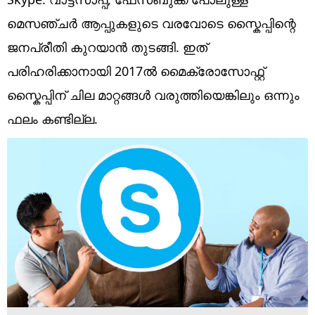
Technology
മെസഞ്ചർ ആപ്പുകളുടെ വരവോടെ സ്കൈപ്പിന്റെ
Religion
ജനപ്രീതി കുറയാൻ തുടങ്ങി. ഇത്
Web Story
പരിഹരിക്കാനായി 2017ൽ മൈക്രോസോഫ്റ്റ്
സ്കൈപ്പിന് ചില മാറ്റങ്ങൾ വരുത്തിയെങ്കിലും ഒന്നും
Photo
ഫലം കണ്ടില്ല.
Short Videos