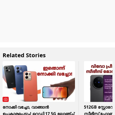
Related Stories
നോക്കി വച്ചോ, വാങ്ങാൻ
512GB സ്റ്റോറേ
ഉപകാരപ്പെടും! റെഡ്മി 17 5G ലോഞ്ച്
സീരീസ് ഫോണി