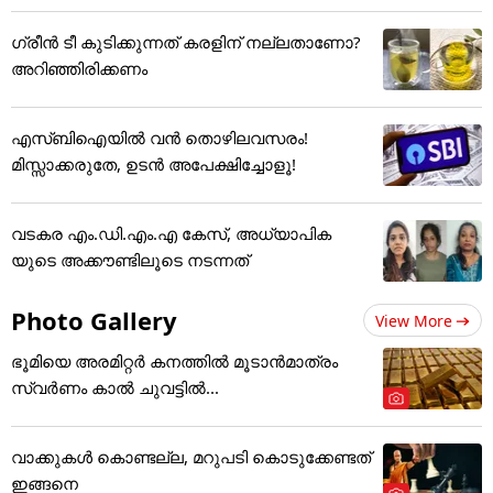
ഗ്രീൻ ടീ കുടിക്കുന്നത് കരളിന് നല്ലതാണോ?
അറിഞ്ഞിരിക്കണം
എസ്ബിഐയിൽ വൻ തൊഴിലവസരം!
മിസ്സാക്കരുതേ, ഉടൻ അപേക്ഷിച്ചോളൂ!
വടകര എം.ഡി.എം.എ കേസ്, അധ്യാപിക
യുടെ അക്കൗണ്ടിലൂടെ നടന്നത്
Photo Gallery
View More
ഭൂമിയെ അരമിറ്റർ കനത്തിൽ മൂടാൻമാത്രം
സ്വർണം കാൽ ചുവട്ടിൽ...
വാക്കുകൾ കൊണ്ടല്ല, മറുപടി കൊടുക്കേണ്ടത്
ഇങ്ങനെ