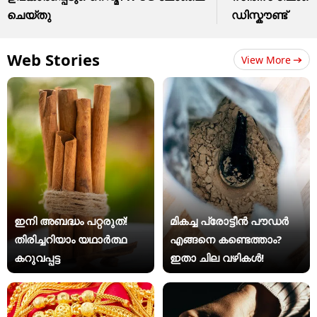
ചെയ്തു
ഡിസ്കൗണ്ട്
Web Stories
View More
ഇനി അബദ്ധം പറ്റരുത്!
മികച്ച പ്രോട്ടീൻ പൗഡർ
തിരിച്ചറിയാം യഥാര്‍ത്ഥ
എങ്ങനെ കണ്ടെത്താം?
കറുവപ്പട്ട
ഇതാ ചില വഴികൾ!