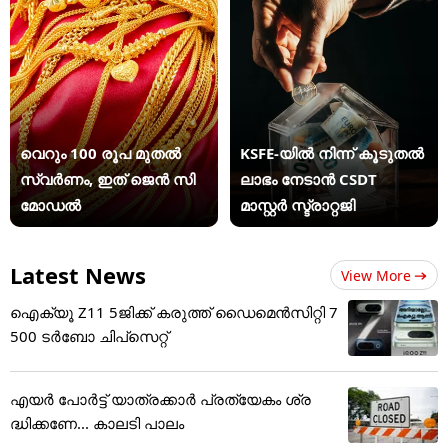
വെറും 100 രൂപ മുതല്‍
KSFE-യില്‍ നിന്ന് കൂടുതല്‍
സ്വർണം, ഇത് ജെൻ സി
ലാഭം നേടാന്‍ CSDT
മോഡൽ
മാസ്റ്റര്‍ സ്ട്രാറ്റജി
Latest News
View More
ഐക്യൂ Z11 5ജിക്ക് കരുത്ത് ഡൈമെൻസിറ്റി 7
500 ടർബോ ചിപ്‌സെറ്റ്
എയർ പോർട്ട് യാത്രക്കാർ പ്രത്യേകം ശ്ര
ദ്ധിക്കണേ... കാലടി പാലം