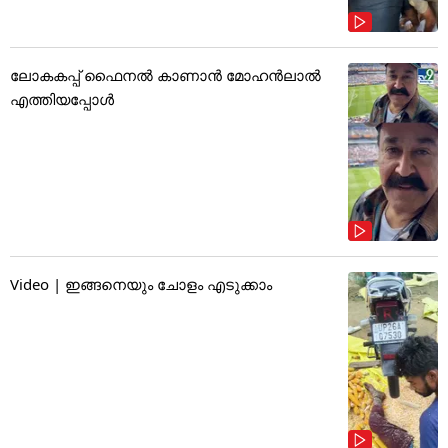
ലോകകപ്പ് ഫൈനൽ കാണാൻ മോഹൻലാൽ
എത്തിയപ്പോൾ
Video | ഇങ്ങനെയും ചോളം എടുക്കാം