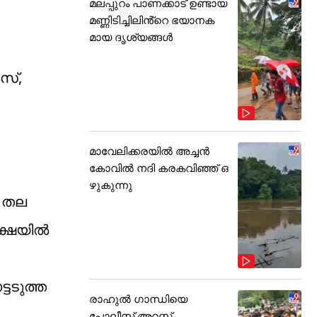
മലപ്പുറം പാണക്കാട് ഉണ്ടായ
മണ്ണിടിച്ചിലിൻ്റെ ഭയാനക
മായ ദൃശ്യങ്ങൾ
ീസ്,
മാവേലിക്കരയിൽ അച്ചൻ
കോവിൽ നദി കരകവിഞ്ഞ് ഒ
ഴുകുന്നു
ദ തല
ീക്ഷയിൽ
്ടടുത്ത
രാഹുൽ ഗാന്ധിയെ
പോലീസ് അറസ്റ്റ്