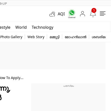
9-UP
5
AQI
Short Videos
festyle
World
Technology
y
Photo Gallery
Web Story
മമ്മൂട്ടി
മോഹൻലാൽ
ശബരിമല
 How To Apply
നു,
‍