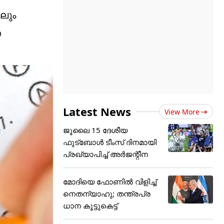
ിലും
െ
Latest News
View More
ജൂ​ലൈ 15 ദേശീയ
ഫുട്ബോൾ ടീംസ് ദിനമായി
പ്രഖ്യാപിച്ച് അ‌ർജന്റീന
മോദിയെ ഫോണിൽ വിളിച്ച്
നെതന്യാഹു; തന്ത്രപ്ര
ധാന കൂട്ടുകെട്ട്