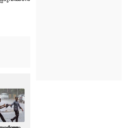
ൊഴിഞ്ഞു,