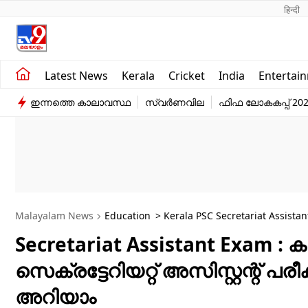
हिन्दी 
Kerala
Business
Latest News
Kerala
Cricket
India
Entertai
India
Education
ഇന്നത്തെ കാലാവസ്ഥ
സ്വർണവില
ഫിഫ ലോകകപ്പ് 20
Entertainment
Sports
Malayalam News
Education
> Kerala PSC Secretariat Assistant
And Procedure
Secretariat Assistant Exam : 
സെക്രട്ടേറിയറ്റ് അസിസ്റ്റന്റ് പരീ
അറിയാം