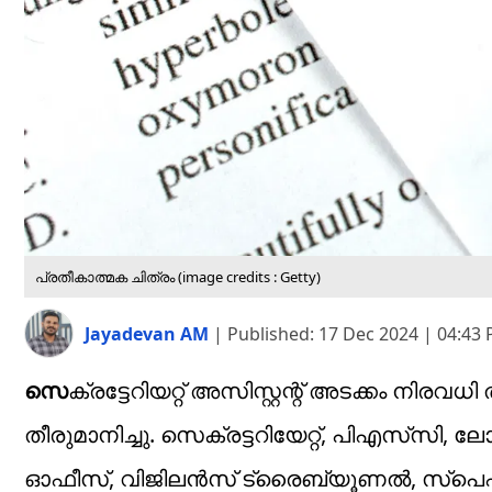
പ്രതീകാത്മക ചിത്രം (image credits : Getty)
Jayadevan AM
|
Published:
17 Dec 2024 | 04:43
സെ
ക്രട്ടേറിയറ്റ് അസിസ്റ്റന്റ് അടക്കം നിരവ
തീരുമാനിച്ചു. സെക്രട്ടറിയേറ്റ്, പിഎസ്‌സി, ലോ
ഓഫീസ്, വിജിലൻസ് ട്രൈബ്യൂണൽ, സ്പെഷ