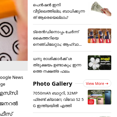
പെൻഷൻ ഇനി
വീട്ടിലെത്തില്ല, ബാധിക്കുന്ന
ത് ആരെയെല്ലാം?
ട്രെന്‍ഡിനൊപ്പം ചേര്‍ന്ന്
കൈത്തറിയെ
നെഞ്ചിലേറ്റാം; ആഹ്വാനം
ചെയ്ത്
ധനു രാശിക്കാർക്ക് ശ
ത്രുക്ഷയം ഉണ്ടാകും; ഇന്ന
ത്തെ നക്ഷത്ര ഫലം
Photo Gallery
View More
ിഎസ്‌സി
7050mAh ബാറ്ററി, 32MP
ഫ്രണ്ട് ക്യാമറ; വിവോ S2 5
്റ് ജനറൽ
G ഇന്ത്യയിൽ എത്തി
ഫീസ്