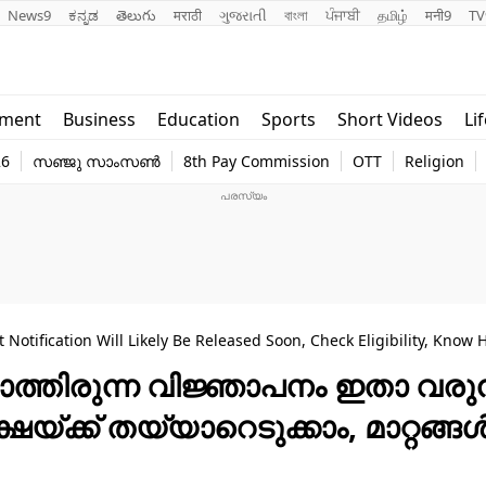
News9
ಕನ್ನಡ
తెలుగు
मराठी
ગુજરાતી
বাংলা
ਪੰਜਾਬੀ
தமிழ்
मनी9
TV
Lifestyle
Religion
nment
Business
Education
Sports
Short Videos
Li
world
Web Stor
26
സഞ്ജു സാംസൺ
8th Pay Commission
OTT
Religion
Technology
Photo
 Notification Will Likely Be Released Soon, Check Eligibility, Know
കാത്തിരുന്ന വിജ്ഞാപനം ഇതാ വരുന്
ക്ഷയ്ക്ക് തയ്യാറെടുക്കാം, മാറ്റങ്ങള്