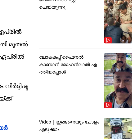
ചെയ്യുന്നു
ഏപ്രില്‍
ീയതി മുതൽ
പ്രില്‍
ലോകകപ്പ് ഫൈനൽ
കാണാൻ മോഹൻലാൽ എ
ത്തിയപ്പോൾ
്‍ദ്ദിഷ്ട
ക്ക്
Video | ഇങ്ങനെയും ചോളം
്‍
എടുക്കാം