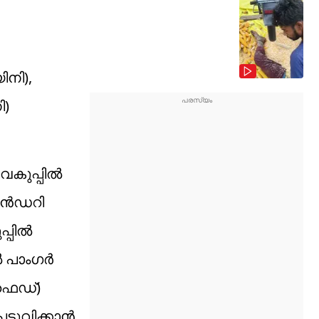
ിനി),
ി)
കുപ്പില്‍
ന്‍ഡറി
്പില്‍
 പാംഗര്‍
്‍ഫെഡ്)
ടുവിക്കാന്‍