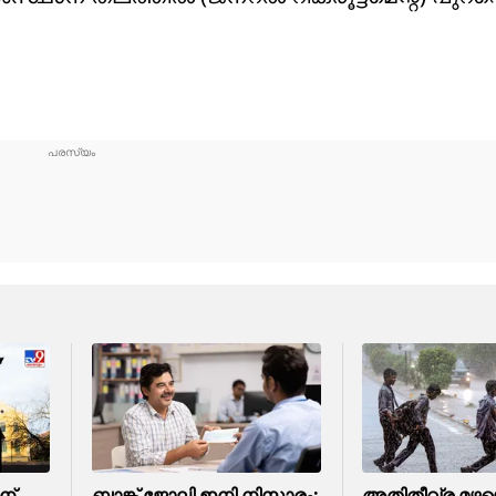
ന്
ബാങ്ക് ജോലി ഇനി നിസാരം;
അതിതീവ്ര മഴയ