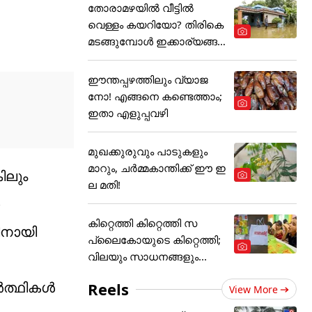
തോരാമഴയിൽ വീട്ടിൽ
വെള്ളം കയറിയോ? തിരികെ
മടങ്ങുമ്പോൾ ഇക്കാര്യങ്ങ
ൾ
ഈന്തപ്പഴത്തിലും വ്യാജ
നോ! എങ്ങനെ കണ്ടെത്താം;
ഇതാ എളുപ്പവഴി
മുഖക്കുരുവും പാടുകളും
മാറും, ചർമ്മകാന്തിക്ക് ഈ ഇ
ിലും
ല മതി!
കിറ്റെത്തി കിറ്റെത്തി സ
ിനായി
പ്ലൈകോയുടെ കിറ്റെത്തി;
വിലയും സാധനങ്ങളും...
ത്ഥികള്‍
Reels
View More