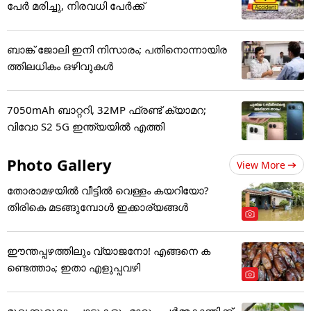
പേർ മരിച്ചു, നിരവധി പേർക്ക്
ബാങ്ക് ജോലി ഇനി നിസാരം; പതിനൊന്നായിര
ത്തിലധികം ഒഴിവുകൾ
7050mAh ബാറ്ററി, 32MP ഫ്രണ്ട് ക്യാമറ;
വിവോ S2 5G ഇന്ത്യയിൽ എത്തി
Photo Gallery
View More
തോരാമഴയിൽ വീട്ടിൽ വെള്ളം കയറിയോ?
തിരികെ മടങ്ങുമ്പോൾ ഇക്കാര്യങ്ങൾ
ഈന്തപ്പഴത്തിലും വ്യാജനോ! എങ്ങനെ ക
ണ്ടെത്താം; ഇതാ എളുപ്പവഴി
മുഖക്കുരുവും പാടുകളും മാറും, ചർമ്മകാന്തിക്ക്