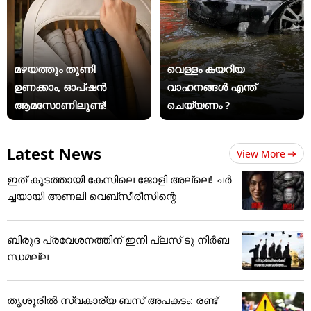
മഴയത്തും തുണി
വെള്ളം കയറിയ
ഉണക്കാം, ഓപ്ഷൻ
വാഹനങ്ങൾ എന്ത്
ആമസോണിലുണ്ട്!
ചെയ്യണം ?
Latest News
View More
ഇത് കൂടത്തായി കേസിലെ ജോളി അല്ലെ! ചർ
ച്ചയായി അണലി വെബ്സീരീസിന്റെ
ബിരുദ പ്രവേശനത്തിന് ഇനി പ്ലസ് ടു നിർബ
ന്ധമല്ല
തൃശൂരിൽ സ്വകാര്യ ബസ് അപകടം: രണ്ട്