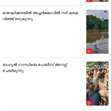
മാവേലിക്കരയിൽ അച്ചൻകോവിൽ നദി കരക
വിഞ്ഞ് ഒഴുകുന്നു
രാഹുൽ ഗാന്ധിയെ പോലീസ് അറസ്റ്റ്
ചെയ്യുന്നു