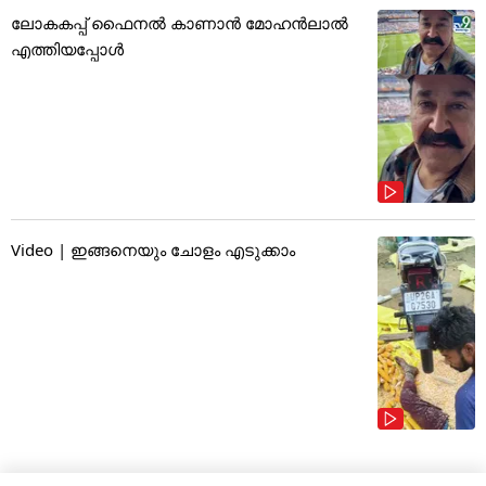
ലോകകപ്പ് ഫൈനൽ കാണാൻ മോഹൻലാൽ
എത്തിയപ്പോൾ
Video | ഇങ്ങനെയും ചോളം എടുക്കാം