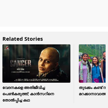
Related Stories
വേദനകളെ അതിജീവിച്ച
തുടക്കം കണ്ട് 
പെൺകരുത്ത്; കാന്‍സറിനെ
മറക്കാനാവാത്ത ​ഗി
തോൽപ്പിച്ച കഥ