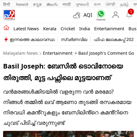
हिन्दी 
News9
ಕನ್ನಡ
తెలుగు
मराठी
ગુજરાતી
বাংলা
ਪੰਜਾਬੀ
தமிழ்
म
5
AQI
Kerala
Latest News
Kerala
Cricket
India
Entertainment
Bus
ഇന്നത്തെ കാലാവസ്ഥ
സ്വർണവില
ഫിഫ ലോകകപ്പ് 2026
India
Malayalam News
Entertainment
> Basil Joseph's Comment Goes
Entertainment
Basil Joseph: ബേസിൽ ടൊവിനോയെ
Business
തിരുത്തി, മുട്ട പഫ്സിലെ മുട്ടയാണത്
Education
വൻമരങ്ങൾക്കിടയിൽ വളരുന്ന വൻ മരമോ?
Sports
നിങ്ങൾ തമ്മിൽ ലവ് ആണോ തുടങ്ങി രസകരമായ
Lifestyle
നിരവധി കമൻ്റുകളും ബേസിലിൻ്റെ കമൻ്റിനെ
ചുവട് പിടിച്ച് വരുന്നുണ്ട്
world