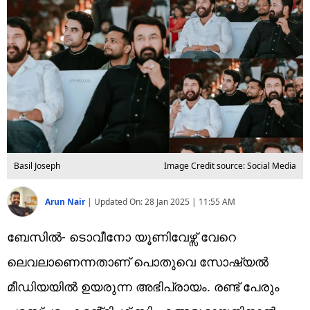
Technology
Religion
Web Story
Photo
Short Videos
Basil Joseph
Image Credit source: Social Media
Arun Nair
|
Updated On:
28 Jan 2025 | 11:55 AM
ബേസിൽ- ടൊവീനോ യൂണിവേഴ്സ് വേറെ
ലെവലാണെന്നതാണ് പൊതുവെ സോഷ്യൽ
മീഡിയയിൽ ഉയരുന്ന അഭിപ്രായം. രണ്ട് പേരും