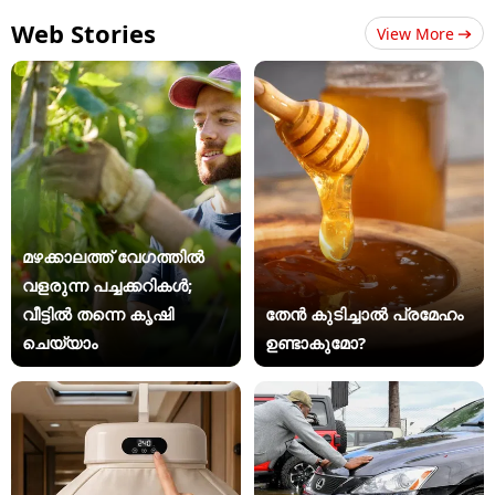
Web Stories
View More
മഴക്കാലത്ത് വേഗത്തിൽ
വളരുന്ന പച്ചക്കറികൾ;
വീട്ടിൽ തന്നെ കൃഷി
തേൻ കുടിച്ചാൽ പ്രമേഹം
ചെയ്യാം
ഉണ്ടാകുമോ?