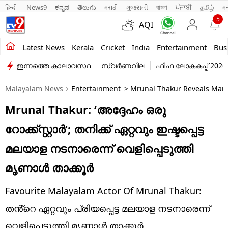
हिन्दी 
News9
ಕನ್ನಡ
తెలుగు
मराठी
ગુજરાતી
বাংলা
ਪੰਜਾਬੀ
தமிழ்
म
5
AQI
Kerala
Latest News
Kerala
Cricket
India
Entertainment
Bus
ഇന്നത്തെ കാലാവസ്ഥ
സ്വർണവില
ഫിഫ ലോകകപ്പ് 2026
India
Malayalam News
Entertainment
> Mrunal Thakur Reveals Mamm
Entertainment
Mrunal Thakur: ‘അദ്ദേഹം ഒരു
Business
റോക്ക്സ്റ്റാർ’; തനിക്ക് ഏറ്റവും ഇഷ്ടപ്പെട്ട
Education
മലയാള നടനാരെന്ന് വെളിപ്പെടുത്തി
Sports
മൃണാൾ താക്കൂർ
Lifestyle
Favourite Malayalam Actor Of Mrunal Thakur:
world
തൻ്റെ ഏറ്റവും പ്രിയപ്പെട്ട മലയാള നടനാരെന്ന്
വെളിപ്പെടുത്തി മൃണാൾ താക്കൂർ.