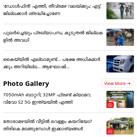
'ഡോൾഫിൻ' എത്തി, തീവ്രമഴ വലയ്ക്കും; എട്ട്
ജില്ലക്കാർ ശ്രദ്ധിച്ചോണേ
പുലര്‍ച്ചെയും പ്രഖ്യാപനം; കൂടുതല്‍ ജില്ലക
ളില്‍ അവധി
കൈയ്യിൽ എല്ലാമുണ്ട്... പക്ഷേ അധികമാർ
ക്കും അറിയില്ല... ആഘോഷി...
Photo Gallery
View More
7050mAh ബാറ്ററി, 32MP ഫ്രണ്ട് ക്യാമറ;
വിവോ S2 5G ഇന്ത്യയിൽ എത്തി
തോരാമഴയിൽ വീട്ടിൽ വെള്ളം കയറിയോ?
തിരികെ മടങ്ങുമ്പോൾ ഇക്കാര്യങ്ങൾ