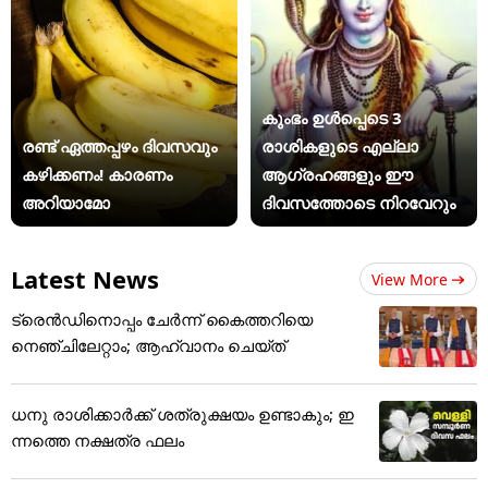
കുംഭം ഉൾപ്പെടെ 3
രണ്ട് ഏത്തപ്പഴം ദിവസവും
രാശികളുടെ എല്ലാ
കഴിക്കണം! കാരണം
ആഗ്രഹങ്ങളും ഈ
അറിയാമോ
ദിവസത്തോടെ നിറവേറും
Latest News
View More
ട്രെന്‍ഡിനൊപ്പം ചേര്‍ന്ന് കൈത്തറിയെ
നെഞ്ചിലേറ്റാം; ആഹ്വാനം ചെയ്ത്
ധനു രാശിക്കാർക്ക് ശത്രുക്ഷയം ഉണ്ടാകും; ഇ
ന്നത്തെ നക്ഷത്ര ഫലം