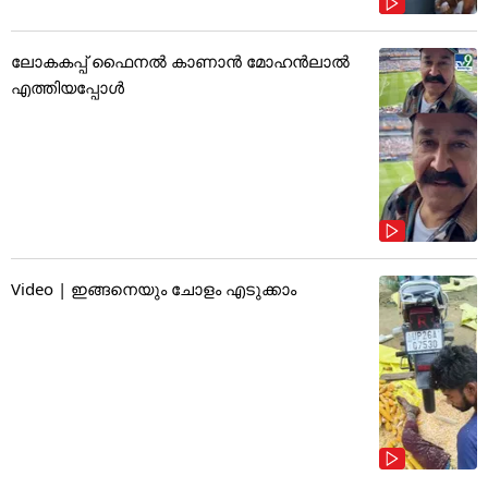
ലോകകപ്പ് ഫൈനൽ കാണാൻ മോഹൻലാൽ
എത്തിയപ്പോൾ
Video | ഇങ്ങനെയും ചോളം എടുക്കാം