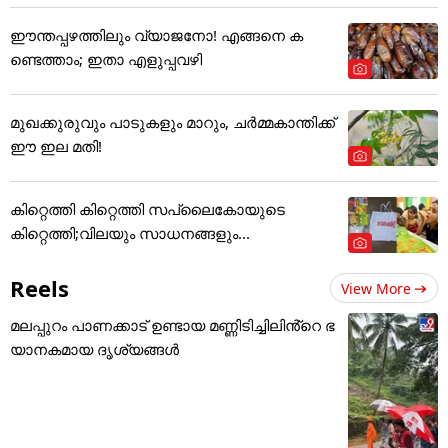
ഈന്തപ്പഴത്തിലും വ്യാജനോ! എങ്ങനെ ക
ണ്ടെത്താം; ഇതാ എളുപ്പവഴി
മുഖക്കുരുവും പാടുകളും മാറും, ചർമ്മകാന്തിക്ക്
ഈ ഇല മതി!
കിറ്റെത്തി കിറ്റെത്തി സപ്ലൈകോയുടെ
കിറ്റെത്തി;വിലയും സാധനങ്ങളും...
Reels
View More
മലപ്പുറം പാണക്കാട് ഉണ്ടായ മണ്ണിടിച്ചിലിൻ്റെ ഭ
യാനകമായ ദൃശ്യങ്ങൾ