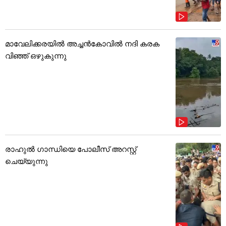
മാവേലിക്കരയിൽ അച്ചൻകോവിൽ നദി കരക
വിഞ്ഞ് ഒഴുകുന്നു
രാഹുൽ ഗാന്ധിയെ പോലീസ് അറസ്റ്റ്
ചെയ്യുന്നു