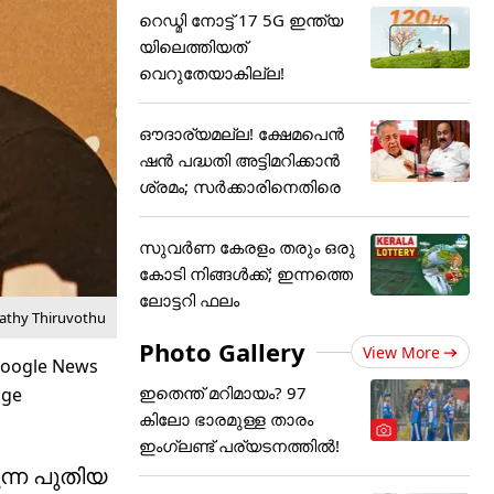
റെഡ്മി നോട്ട് 17 5G ഇന്ത്യ
യിലെത്തിയത്
വെറുതേയാകില്ല!
ഔദാര്യമല്ല! ക്ഷേമപെൻ
ഷൻ പദ്ധതി അട്ടിമറിക്കാൻ
ശ്രമം; സർക്കാരിനെതിരെ
സുവർണ കേരളം തരും ഒരു
കോടി നിങ്ങൾക്ക്; ഇന്നത്തെ
ലോട്ടറി ഫലം
vathy Thiruvothu
Photo Gallery
View More
ഇതെന്ത് മറിമായം? 97
കിലോ ഭാരമുള്ള താരം
ഇംഗ്ലണ്ട് പര്യടനത്തില്‍!
ന്ന പുതിയ