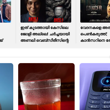
ഇത് കൂടത്തായി കേസിലെ
വേദനകളെ അതിജ
ജോളി അല്ലെ! ചർച്ചയായി
പെൺകരുത്ത്;
ക്
അണലി വെബ്സീരീസിന്റെ
കാന്‍സറിനെ തോ
കഥ