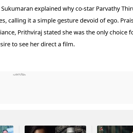
raj Sukumaran explained why co-star Parvathy Thi
s, calling it a simple gesture devoid of ego. Prai
ance, Prithviraj stated she was the only choice f
re to see her direct a film.