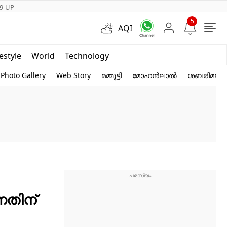
9-UP
5
AQI
Short Videos
festyle
World
Technology
y
Photo Gallery
Web Story
മമ്മൂട്ടി
മോഹൻലാൽ
ശബരിമല
നതിന്