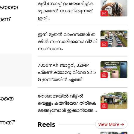
മുടി സോപ്പ് ഉപയോഗിച്ച് ക
ികയായ
ഴുകാമോ? സംഭവിക്കുന്നത്
ഇത്...
ാണ്
ഇനി മുതൽ വാഹനങ്ങൾ ത
മ്മിൽ സംസാരിക്കണം! വി2വി
സംവിധാനം
7050mAh ബാറ്ററി, 32MP
ഫ്രണ്ട് ക്യാമറ; വിവോ S2 5
G ഇന്ത്യയിൽ എത്തി
തോരാമഴയിൽ വീട്ടിൽ
ടാതെ
വെള്ളം കയറിയോ? തിരികെ
മടങ്ങുമ്പോൾ ഇക്കാര്യങ്ങ
ൾ
ണത്.”
Reels
View More