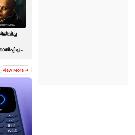
ീവിച്ച
ൽപ്പിച്ച
View More