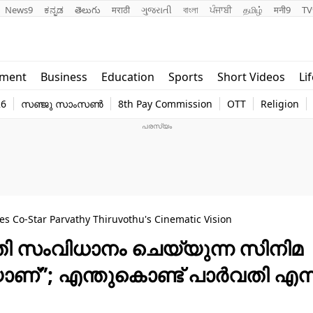
News9
ಕನ್ನಡ
తెలుగు
मराठी
ગુજરાતી
বাংলা
ਪੰਜਾਬੀ
தமிழ்
मनी9
TV
Lifestyle
Religion
nment
Business
Education
Sports
Short Videos
Li
world
Web Stor
26
സഞ്ജു സാംസൺ
8th Pay Commission
OTT
Religion
Technology
Photo
es Co-Star Parvathy Thiruvothu's Cinematic Vision
വതി സംവിധാനം ചെയ്യുന്ന സിനിമ
ണ്”; എന്തുകൊണ്ട് പാർവതി എന്