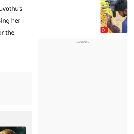
ruvothu’s
sing her
or the