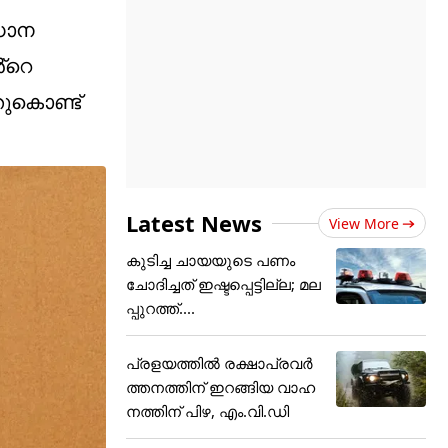
രധാന
്റെ
തുകൊണ്ട്
Latest News
View More
കുടിച്ച ചായയുടെ പണം
ചോദിച്ചത് ഇഷ്ടപ്പെട്ടില്ല; മല
പ്പുറത്ത്....
പ്രളയത്തിൽ രക്ഷാപ്രവർ
ത്തനത്തിന് ഇറങ്ങിയ വാഹ
നത്തിന് പിഴ, എം.വി.ഡി