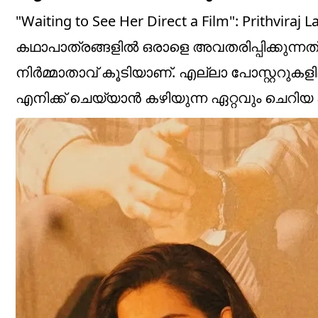
"Waiting to See Her Direct a Film": Prithvir
കഥാപാത്രങ്ങളിൽ ഒരാളെ അവതരിപ്പിക്കുന്
നിർമ്മാതാവ് കൂടിയാണ്. എല്ലാ പോസ്റ്ററുകളി
എനിക്ക് ചെയ്യാൻ കഴിയുന്ന ഏറ്റവും ചെറി