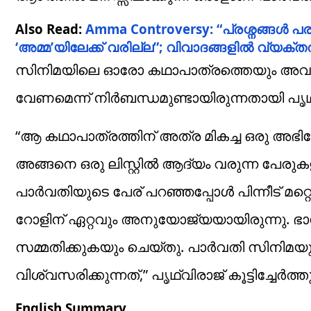
Also Read:
Amma Controversy: “പ്രശ്നങ്ങൾ പ
‘അമ്മ’യിലേക്ക് വരില്ല”; വിവാദങ്ങളിൽ വ്യക
സിനിമയിലെ ഓരോ കഥാപാത്രത്തെയും അവതരിപ
വേണമെന്ന് നിർബന്ധമുണ്ടായിരുന്നതായി പൃഥ്വ
“ആ കഥാപാത്രത്തിന് അത്ര മികച്ച ഒരു അഭ
അങ്ങനെ ഒരു ലിസ്റ്റിൽ ആദ്യം വരുന്ന പേ
പാർവതിയുടെ പേര് പറഞ്ഞപ്പോൾ പിന്നീട് മറ്റൊ
റോളിന് ഏറ്റവും അനുയോജ്യയായിരുന്നു. ഭ
സമ്മതിക്കുകയും ചെയ്തു. പാർവതി സിനിമയ
വിശ്വസരിക്കുന്നത്,” പൃഥ്വിരാജ് കൂട്ടിച്ചേർത്തു
English Summary