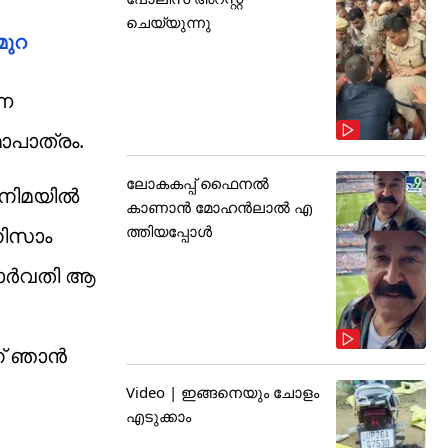
ചെയ്യുന്നു
മുറ
നെ
ഥാപാത്രം.
ലോകകപ്പ് ഫൈനൽ
ിനിമയിൽ
കാണാൻ മോഹൻലാൽ എ
ത്തിയപ്പോൾ
നിസാം
. പാർവതി ആ
ണ് ഞാൻ
Video | ഇങ്ങനെയും ചോളം
എടുക്കാം