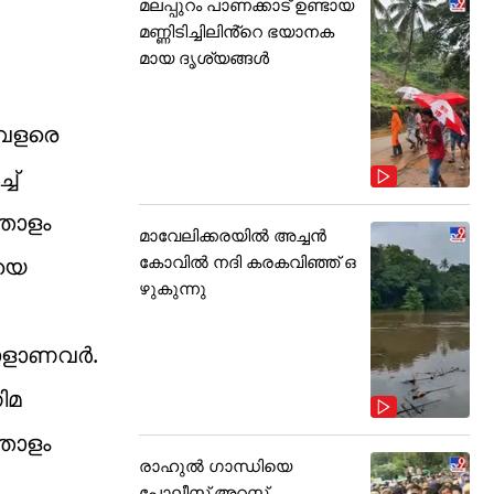
മലപ്പുറം പാണക്കാട് ഉണ്ടായ
മണ്ണിടിച്ചിലിൻ്റെ ഭയാനക
മായ ദൃശ്യങ്ങൾ
ി വളരെ
ച്
്തോളം
മാവേലിക്കരയിൽ അച്ചൻ
കോവിൽ നദി കരകവിഞ്ഞ് ഒ
മയെ
ഴുകുന്നു
രാളാണവർ.
ിമ
തോളം
രാഹുൽ ഗാന്ധിയെ
പോലീസ് അറസ്റ്റ്