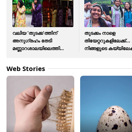
വലിയ 'തുടക്ക'ത്തിന്
തുടക്കം നാളെ
അനുഗ്രഹം തേടി
തിയേറ്ററുകളിലേക്ക്...
മണ്ണാറശാലയിലെത്തി
നിങ്ങളുടെ കയ്യിലേക്
വിസ്മയ മോഹൻലാ
Web Stories