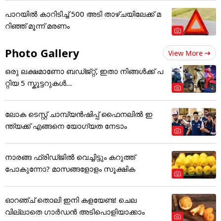
പാറയിൽ കാറിടിച്ച് 500 അടി താഴ്ചയിലേക്ക് മ
റിഞ്ഞ് മൂന്ന് മരണം
Photo Gallery
View More
ഒരു ലക്ഷമാണോ ബഡ്ജ്റ്റ്, ഇതാ നിങ്ങൾക്ക് പ
റ്റിയ 5 സ്കൂട്ടറുകൾ...
ലോക ടെസ്റ്റ് ചാമ്പ്യൻഷിപ്പ് ഫൈനലിൽ ഇ
ന്ത്യക്ക് എങ്ങനെ യോഗ്യത നേടാം
നാരങ്ങ ഫ്രിഡ്ജിൽ വെച്ചിട്ടും കറുത്ത്
പോകുന്നോ? മാസങ്ങളോളം സൂക്ഷിക
ഓറഞ്ച് തൊലി ഇനി കളയേണ്ട! ചെല
വില്ലാതെ ഗാർഡൻ അടിപൊളിയാക്കാം