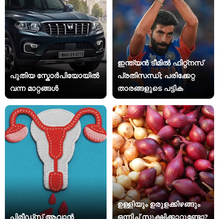
ഇന്ത്യന്‍ ടീമില്‍ ഫിറ്റ്‌നസ്
പുതിയ സ്കോർപിയോയിൽ
പ്രതിസന്ധി; പരിക്കേറ്റ
വന്ന മാറ്റങ്ങൾ
താരങ്ങളുടെ പട്ടിക
ഉള്ളിയും ഉരുളക്കിഴങ്ങും
പിരീഡ്സ് ആവാൻ
ഒന്നിച്ച് സൂക്ഷിക്കാറുണ്ടോ?