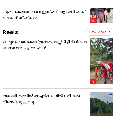
ആരാധകരുടെ പാൻ ഇന്ത്യൻ ആക്ഷൻ കിംഗ്,
റൊമാന്റിക് ഹീറോ!
Reels
View More
മലപ്പുറം പാണക്കാട് ഉണ്ടായ മണ്ണിടിച്ചിലിൻ്റെ ഭ
യാനകമായ ദൃശ്യങ്ങൾ
മാവേലിക്കരയിൽ അച്ചൻകോവിൽ നദി കരക
വിഞ്ഞ് ഒഴുകുന്നു