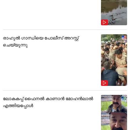
രാഹുൽ ഗാന്ധിയെ പോലീസ് അറസ്റ്റ്
ചെയ്യുന്നു
ലോകകപ്പ് ഫൈനൽ കാണാൻ മോഹൻലാൽ
എത്തിയപ്പോൾ