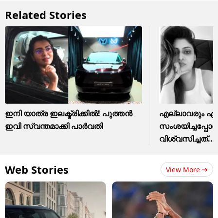
Related Stories
ഇനി യാത്ര ഇലക്ട്രിക്കിൽ! പുത്തൻ
എല്ലാവരും എന
ഇവി സ്വന്തമാക്കി പാർവതി
സംശയിച്ചപ്പോ
വിശ്വസിച്ചത്...
Web Stories
View More