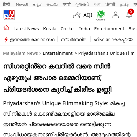
हिन्दी 
News9
ಕನ್ನಡ
తెలుగు
मराठी
ગુજરાતી
বাংলা
ਪੰਜਾਬੀ
தமிழ்
म
5
AQI
Kerala
Latest News
Kerala
Cricket
India
Entertainment
Bus
ഇന്നത്തെ കാലാവസ്ഥ
സ്വർണവില
ഫിഫ ലോകകപ്പ് 2026
India
Malayalam News
Entertainment
> Priyadarshan's Unique Film
Entertainment
സിഗരറ്റിൻ്റെ കവറില്‍ വരെ സീന്‍
Business
എഴുതും! അപാര മെമ്മറിയാണ്,
Education
പ്രിയദര്‍ശനെ കുറിച്ച് കിരീടം ഉണ്ണി
Sports
Priyadarshan's Unique Filmmaking Style: മികച്ച
Lifestyle
സിനിമകള്‍ കൊണ്ട് മലയാളിയെ മാത്രമല്ല
ഇന്ത്യന്‍ പ്രേക്ഷകരെയാതെ ഞെട്ടിക്കുന്ന
world
സംവിധായകനാണ് പ്രിയദര്‍ശന്‍. അദ്ദേഹത്തിന്റെ