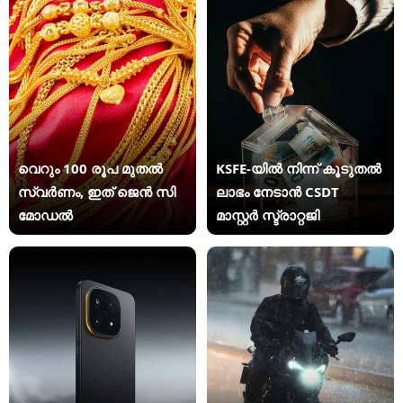
വെറും 100 രൂപ മുതല്‍
KSFE-യില്‍ നിന്ന് കൂടുതല്‍
സ്വർണം, ഇത് ജെൻ സി
ലാഭം നേടാന്‍ CSDT
മോഡൽ
മാസ്റ്റര്‍ സ്ട്രാറ്റജി