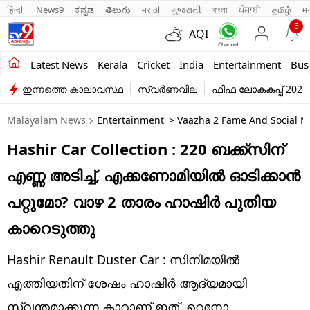
हिन्दी 
News9
ಕನ್ನಡ
తెలుగు
मराठी
ગુજરાતી
বাংলা
ਪੰਜਾਬੀ
தமிழ்
म
5
AQI
Kerala
Latest News
Kerala
Cricket
India
Entertainment
Bus
ഇന്നത്തെ കാലാവസ്ഥ
സ്വർണവില
ഫിഫ ലോകകപ്പ് 2026
India
Malayalam News
Entertainment
> Vaazha 2 Fame And Social Me
Entertainment
Hashir Car Collection : 220 ബക്ക്സിന്
Business
എണ്ണ അടിച്ച്, എക്കണോമിയിൽ ഓടിക്കാൻ
Education
പറ്റുമോ? വാഴ 2 താരം ഹാഷിർ പുതിയ
Sports
കാറെടുത്തു
Lifestyle
Hashir Renault Duster Car : സിനിമയിൽ
world
എത്തിയതിന് ശേഷം ഹാഷിർ ആദ്യമായി
സ്വന്തമാക്കുന്ന കാറാണ് ഇത്. റെനോ