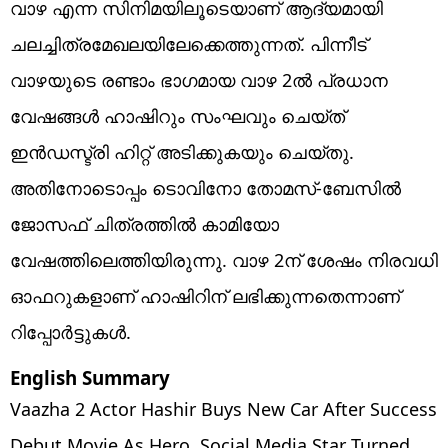
വാഴ എന്ന സിനിമയിലൂടെയാണ് ആദ്യമായി
ചലച്ചിത്രമേഖലയിലേക്കെത്തുന്നത്. പിന്നീട്
വാഴയുടെ രണ്ടാം ഭാഗമായ വാഴ 2ൽ പ്രധാന
വേഷങ്ങൾ ഹാഷിറും സംഘവും ചെയ്ത്
ഇൻഡസ്ട്രി ഹിറ്റ് അടിക്കുകയും ചെയ്തു.
അതിനോടൊപ്പം ടൊവിനോ തോമസ്-ബേസിൽ
ജോസഫ് ചിത്രത്തിൽ കാമിയോ
വേഷത്തിലെത്തിയിരുന്നു. വാഴ 2ന് ശേഷം നിരവധി
ഓഫറുകളാണ് ഹാഷിറിന് ലഭിക്കുന്നതെന്നാണ്
റിപ്പോർട്ടുകൾ.
English Summary
Vaazha 2 Actor Hashir Buys New Car After Success
Debut Movie As Hero. Social Media Star Turned