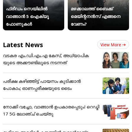
ഫ്രീഡം സെയിലിൽ
മഴക്കാലത്ത് ബൈക്ക്
വാങ്ങാൻ 5 ഐക്യൂ
മെയിന്റനൻസ് എങ്ങനെ
ഫോണുകൾ
വേണം?
Latest News
View More
വടകര എം.ഡി.എം.എ കേസ്, അധ്യാപിക
യുടെ അക്കൗണ്ടിലൂടെ നടന്നത്
പരീക്ഷ കഴിഞ്ഞിട്ട് പായസം കുടിക്കാന്‍
പോകാം; ഓണപ്പരീക്ഷയുടെ ടൈം
നോക്കി വച്ചോ, വാങ്ങാൻ ഉപകാരപ്പെടും! റെഡ്മി
17 5G ലോഞ്ച് ചെയ്തു