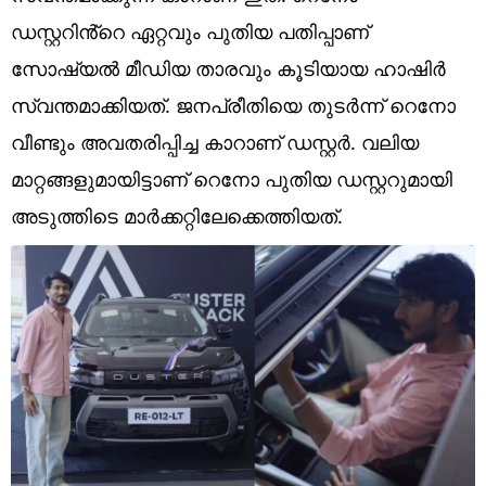
Technology
ഡസ്റ്ററിൻ്റെ ഏറ്റവും പുതിയ പതിപ്പാണ്
Religion
സോഷ്യൽ മീഡിയ താരവും കൂടിയായ ഹാഷിർ
സ്വന്തമാക്കിയത്. ജനപ്രീതിയെ തുടർന്ന് റെനോ
Web Story
വീണ്ടും അവതരിപ്പിച്ച കാറാണ് ഡസ്റ്റർ. വലിയ
Photo
മാറ്റങ്ങളുമായിട്ടാണ് റെനോ പുതിയ ഡസ്റ്ററുമായി
Short Videos
അടുത്തിടെ മാർക്കറ്റിലേക്കെത്തിയത്.