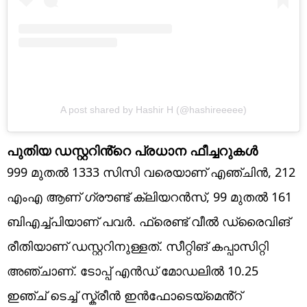
A post shared by Hashir H (@hashireeeee)
പുതിയ ഡസ്റ്ററിൻ്റെ പ്രധാന ഫീച്ചറുകൾ
999 മുതൽ 1333 സിസി വരെയാണ് എഞ്ചിൻ, 212
എംഎ ആണ് ​ഗ്രൗണ്ട് ക്ലിയറൻസ്, 99 മുതൽ 161
ബിഎച്ച്പിയാണ് പവർ. ഫ്രെണ്ട് വീൽ ഡ്രൈവിങ്
രീതിയാണ് ഡസ്റ്ററിനുള്ളത്. സീറ്റിങ് കപ്പാസിറ്റി
അഞ്ചാണ്. ടോപ്പ് എൻഡ് മോഡലിൽ 10.25
ഇഞ്ച് ടെച്ച് സ്ക്രീൻ ഇൻഫോടെയ്മെൻ്റ്