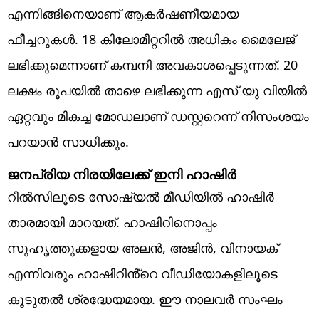
എന്നിങ്ങിനെയാണ് ആകർഷണീയമായ
ഫീച്ചറുകൾ. 18 കിലോമീറ്ററിൽ അധികം മൈലേജ്
ലഭിക്കുമെന്നാണ് കമ്പനി അവകാശപ്പെടുന്നത്. 20
ലക്ഷം രൂപയിൽ താഴെ ലഭിക്കുന്ന എസ് യു വിയിൽ
ഏറ്റവും മികച്ച മോഡലാണ് ഡസ്റ്ററെന്ന് നിസംശയം
പറയാൻ സാധിക്കും.
ജനപ്രിയ നിരയിലേക്ക് ഇനി ഹാഷിർ
റീൽസിലൂടെ സോഷ്യൽ മീഡിയിൽ ഹാഷിർ
താരമായി മാറയത്. ഹാഷിറിനൊപ്പം
സുഹൃത്തുക്കളായ അലൻ, അജിൻ, വിനായക്
എന്നിവരും ഹാഷിറിൻ്റെ വീഡിയോകളിലൂടെ
കൂടുതൽ ശ്രദ്ധേയമായ. ഈ നാലവർ സംഘം