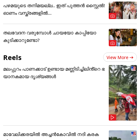
പഴമയുടെ തനിമയല്ല.. ഇത് പുത്തൻ സ്റ്റൈൽ!
ഓണം വസ്ത്രങ്ങളിൽ...
തലവേദന വരുമ്പോൾ ചായയോ കാപ്പിയോ
കുടിക്കാറുണ്ടോ?
Reels
View More
മലപ്പുറം പാണക്കാട് ഉണ്ടായ മണ്ണിടിച്ചിലിൻ്റെ ഭ
യാനകമായ ദൃശ്യങ്ങൾ
മാവേലിക്കരയിൽ അച്ചൻകോവിൽ നദി കരക