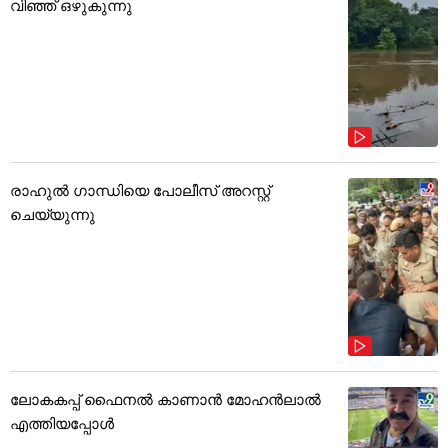
വിഞ്ഞ് ഒഴുകുന്നു
രാഹുൽ ഗാന്ധിയെ പോലീസ് അറസ്റ്റ്
ചെയ്യുന്നു
ലോകകപ്പ് ഫൈനൽ കാണാൻ മോഹൻലാൽ
എത്തിയപ്പോൾ