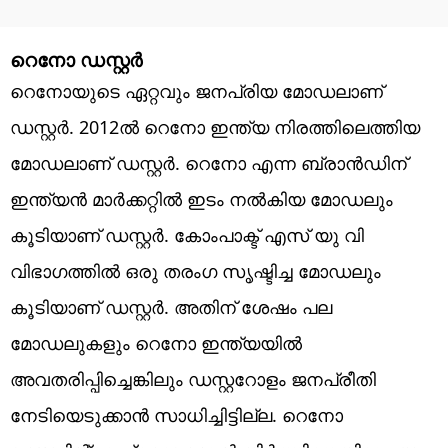
റെനോ ഡസ്റ്റർ
റെനോയുടെ ഏറ്റവും ജനപ്രിയ മോഡലാണ്
ഡസ്റ്റർ. 2012ൽ റെനോ ഇന്ത്യ നിരത്തിലെത്തിയ
മോഡലാണ് ഡസ്റ്റർ. റെനോ എന്ന ബ്രാൻഡിന്
ഇന്ത്യൻ മാർക്കറ്റിൽ ഇടം നൽകിയ മോഡലും
കൂടിയാണ് ഡസ്റ്റർ. കോംപാക്ട് എസ് യു വി
വിഭാഗത്തിൽ ഒരു തരംഗ സൃഷ്ടിച്ച മോഡലും
കൂടിയാണ് ഡസ്റ്റർ. അതിന് ശേഷം പല
മോഡലുകളും റെനോ ഇന്ത്യയിൽ
അവതരിപ്പിച്ചെങ്കിലും ഡസ്റ്ററോളം ജനപ്രീതി
നേടിയെടുക്കാൻ സാധിച്ചിട്ടില്ല. റെനോ