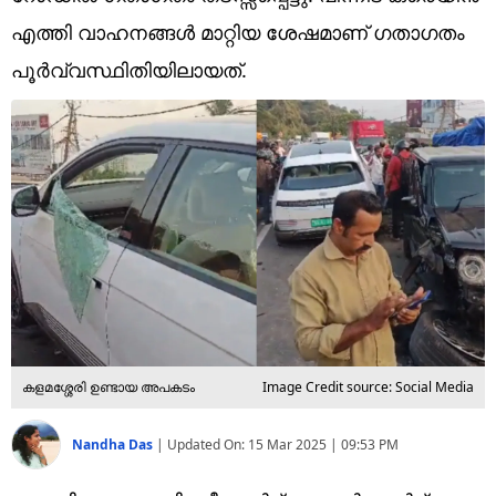
Technology
എത്തി വാഹനങ്ങൾ മാറ്റിയ ശേഷമാണ് ഗതാ​ഗതം
Religion
പൂർവ്വസ്ഥിതിയിലായത്.
Web Story
Photo
Short Videos
കളമശ്ശേരി ഉണ്ടായ അപകടം
Image Credit source: Social Media
Nandha Das
|
Updated On:
15 Mar 2025 | 09:53 PM