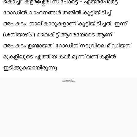
കൊച്ചി: കളമശ്ശേരി സീപോർട്ട്‌ – എയർപോർട്ട്‌
റോഡിൽ വാഹനങ്ങൾ തമ്മിൽ കൂട്ടിയിടിച്ച്
അപകടം. നാല് കാറുകളാണ് കൂട്ടിയിടിച്ചത്. ഇന്ന്
(ശനിയാഴ്‌ച) വൈകീട്ട് ആറരയോടെ ആണ്
അപകടം ഉണ്ടായത്. റോഡിന് നടുവിലെ മീഡിയന്
മുകളിലൂടെ എത്തിയ കാർ മൂന്ന് വണ്ടികളിൽ
ഇടിക്കുകയായിരുന്നു.