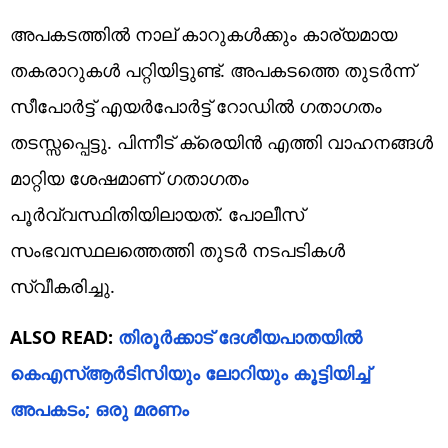
അപകടത്തിൽ നാല് കാറുകൾക്കും കാര്യമായ
തകരാറുകൾ പറ്റിയിട്ടുണ്ട്. അപകടത്തെ തുടർന്ന്
സീപോർട്ട് എയർപോർട്ട് റോഡിൽ ​ഗതാ​ഗതം
തടസ്സപ്പെട്ടു. പിന്നീട് ക്രെയിൻ എത്തി വാഹനങ്ങൾ
മാറ്റിയ ശേഷമാണ് ഗതാ​ഗതം
പൂർവ്വസ്ഥിതിയിലായത്. പോലീസ്
സംഭവസ്ഥലത്തെത്തി തുടർ നടപടികൾ
സ്വീകരിച്ചു.
ALSO READ:
തിരൂർക്കാട് ദേശീയപാതയിൽ
കെഎസ്ആർടിസിയും ലോറിയും കൂട്ടിയിച്ച്
അപകടം; ഒരു മരണം