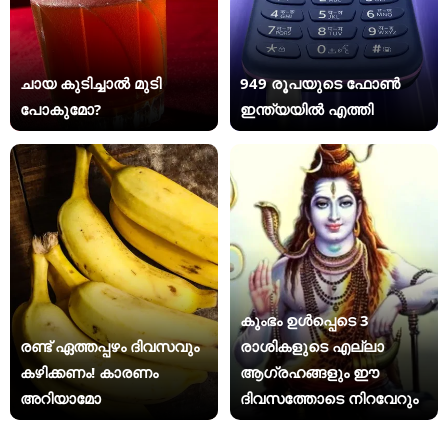
ചായ കുടിച്ചാൽ മുടി
949 രൂപയുടെ ഫോൺ
പോകുമോ?
ഇന്ത്യയിൽ എത്തി
കുംഭം ഉൾപ്പെടെ 3
രണ്ട് ഏത്തപ്പഴം ദിവസവും
രാശികളുടെ എല്ലാ
കഴിക്കണം! കാരണം
ആഗ്രഹങ്ങളും ഈ
അറിയാമോ
ദിവസത്തോടെ നിറവേറും