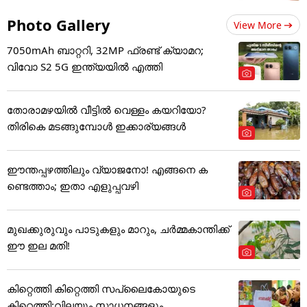
Photo Gallery
View More
7050mAh ബാറ്ററി, 32MP ഫ്രണ്ട് ക്യാമറ;
വിവോ S2 5G ഇന്ത്യയിൽ എത്തി
തോരാമഴയിൽ വീട്ടിൽ വെള്ളം കയറിയോ?
തിരികെ മടങ്ങുമ്പോൾ ഇക്കാര്യങ്ങൾ
ഈന്തപ്പഴത്തിലും വ്യാജനോ! എങ്ങനെ ക
ണ്ടെത്താം; ഇതാ എളുപ്പവഴി
മുഖക്കുരുവും പാടുകളും മാറും, ചർമ്മകാന്തിക്ക്
ഈ ഇല മതി!
കിറ്റെത്തി കിറ്റെത്തി സപ്ലൈകോയുടെ
കിറ്റെത്തി;വിലയും സാധനങ്ങളും...