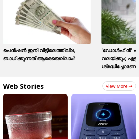
പെൻഷൻ ഇനി വീട്ടിലെത്തില്ല,
'ഡോൾഫിൻ' എത്
ബാധിക്കുന്നത് ആരെയെല്ലാം?
വലയ്ക്കും; എട്ട്
ശ്രദ്ധിച്ചോണേ
Web Stories
View More