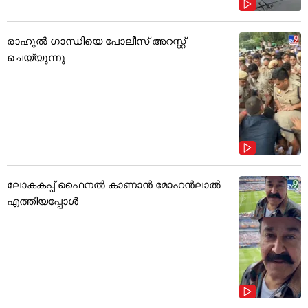
രാഹുൽ ഗാന്ധിയെ പോലീസ് അറസ്റ്റ്
ചെയ്യുന്നു
ലോകകപ്പ് ഫൈനൽ കാണാൻ മോഹൻലാൽ
എത്തിയപ്പോൾ