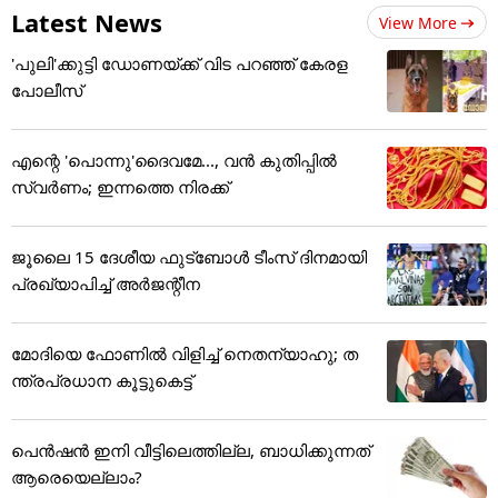
Latest News
View More
'പുലി'ക്കുട്ടി ഡോണയ്ക്ക് വിട പറഞ്ഞ് കേരള
പോലീസ്
എന്റെ 'പൊന്നു'ദൈവമേ..., വൻ കുതിപ്പിൽ
സ്വർണം; ഇന്നത്തെ നിരക്ക്
ജൂ​ലൈ 15 ദേശീയ ഫുട്ബോൾ ടീംസ് ദിനമായി
പ്രഖ്യാപിച്ച് അ‌ർജന്റീന
മോദിയെ ഫോണിൽ വിളിച്ച് നെതന്യാഹു; ത
ന്ത്രപ്രധാന കൂട്ടുകെട്ട്
പെൻഷൻ ഇനി വീട്ടിലെത്തില്ല, ബാധിക്കുന്നത്
ആരെയെല്ലാം?