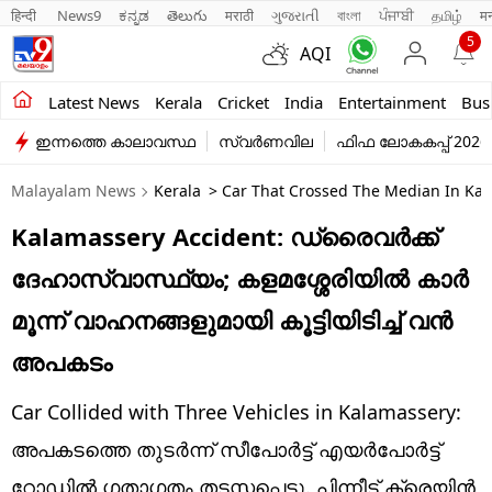
हिन्दी 
News9
ಕನ್ನಡ
తెలుగు
मराठी
ગુજરાતી
বাংলা
ਪੰਜਾਬੀ
தமிழ்
म
5
AQI
Kerala
Latest News
Kerala
Cricket
India
Entertainment
Bus
ഇന്നത്തെ കാലാവസ്ഥ
സ്വർണവില
ഫിഫ ലോകകപ്പ് 2026
India
Malayalam News
Kerala
> Car That Crossed The Median In Kal
Entertainment
Kalamassery Accident: ഡ്രൈവർക്ക്
Business
ദേഹാസ്വാസ്ഥ്യം; കളമശ്ശേരിയിൽ കാർ
Education
മൂന്ന് വാഹനങ്ങളുമായി കൂട്ടിയിടിച്ച് വൻ
Sports
അപകടം
Lifestyle
Car Collided with Three Vehicles in Kalamassery:
world
അപകടത്തെ തുടർന്ന് സീപോർട്ട് എയർപോർട്ട്
റോഡിൽ ​ഗതാ​ഗതം തടസ്സപ്പെട്ടു. പിന്നീട് ക്രെയിൻ