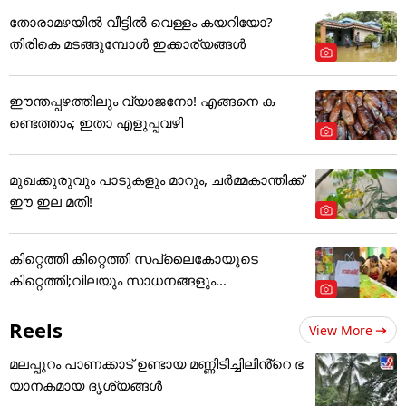
തോരാമഴയിൽ വീട്ടിൽ വെള്ളം കയറിയോ?
തിരികെ മടങ്ങുമ്പോൾ ഇക്കാര്യങ്ങൾ
ഈന്തപ്പഴത്തിലും വ്യാജനോ! എങ്ങനെ ക
ണ്ടെത്താം; ഇതാ എളുപ്പവഴി
മുഖക്കുരുവും പാടുകളും മാറും, ചർമ്മകാന്തിക്ക്
ഈ ഇല മതി!
കിറ്റെത്തി കിറ്റെത്തി സപ്ലൈകോയുടെ
കിറ്റെത്തി;വിലയും സാധനങ്ങളും...
Reels
View More
മലപ്പുറം പാണക്കാട് ഉണ്ടായ മണ്ണിടിച്ചിലിൻ്റെ ഭ
യാനകമായ ദൃശ്യങ്ങൾ