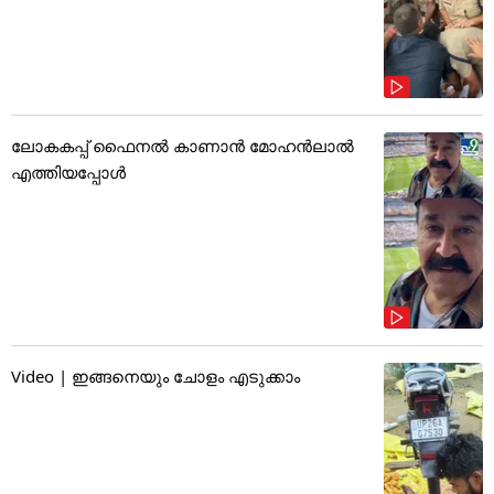
ലോകകപ്പ് ഫൈനൽ കാണാൻ മോഹൻലാൽ
എത്തിയപ്പോൾ
Video | ഇങ്ങനെയും ചോളം എടുക്കാം