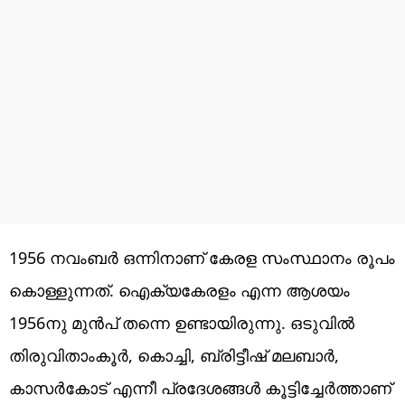
1956 നവംബർ ഒന്നിനാണ് കേരള സംസ്ഥാനം രൂപം
കൊള്ളുന്നത്. ഐക്യകേരളം എന്ന ആശയം
1956നു മുൻപ് തന്നെ ഉണ്ടായിരുന്നു. ഒടുവിൽ
തിരുവിതാംകൂർ, കൊച്ചി, ബ്രിട്ടീഷ് മലബാർ,
കാസർകോട് എന്നീ പ്രദേശങ്ങൾ കൂട്ടിച്ചേർത്താണ്