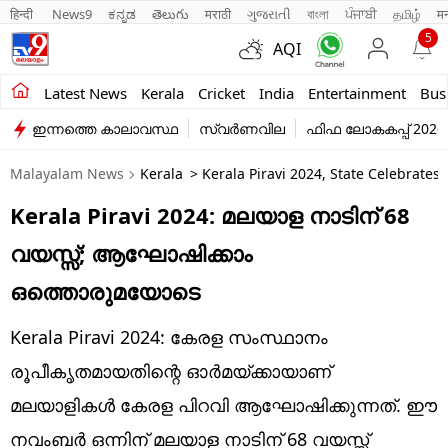
हिन्दी 
News9
ಕನ್ನಡ
తెలుగు
मराठी
ગુજરાતી
বাংলা
ਪੰਜਾਬੀ
தமிழ்
म
5
AQI
Kerala
Latest News
Kerala
Cricket
India
Entertainment
Bus
ഇന്നത്തെ കാലാവസ്ഥ
സ്വർണവില
ഫിഫ ലോകകപ്പ് 2026
India
Malayalam News
Kerala
> Kerala Piravi 2024, State Celebrate
Entertainment
Kerala Piravi 2024: മലയാള നാടിന് 68
Business
വയസ്സ്; ആഘോഷിക്കാം
Education
ഒത്തൊരുമയോടെ
Sports
Kerala Piravi 2024: കേരള സംസ്ഥാനം
Lifestyle
രൂപീകൃതമായതിന്റെ ഓർമയ്ക്കായാണ്
മലയാളികൾ കേരള പിറവി ആഘോഷിക്കുന്നത്. ഈ
world
നവംബർ ഒന്നിന് മലയാള നാടിന് 68 വയസ്സ്