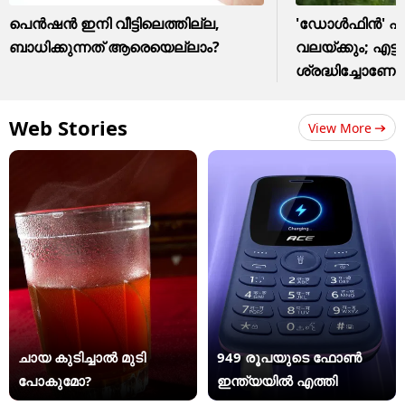
പെൻഷൻ ഇനി വീട്ടിലെത്തില്ല,
'ഡോൾഫിൻ' എത്
ബാധിക്കുന്നത് ആരെയെല്ലാം?
വലയ്ക്കും; എട്ട്
ശ്രദ്ധിച്ചോണേ
Web Stories
View More
ചായ കുടിച്ചാൽ മുടി
949 രൂപയുടെ ഫോൺ
പോകുമോ?
ഇന്ത്യയിൽ എത്തി