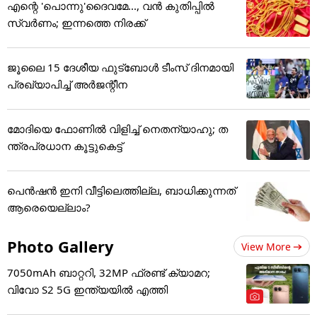
എന്റെ 'പൊന്നു'ദൈവമേ..., വൻ കുതിപ്പിൽ
സ്വർണം; ഇന്നത്തെ നിരക്ക്
ജൂ​ലൈ 15 ദേശീയ ഫുട്ബോൾ ടീംസ് ദിനമായി
പ്രഖ്യാപിച്ച് അ‌ർജന്റീന
മോദിയെ ഫോണിൽ വിളിച്ച് നെതന്യാഹു; ത
ന്ത്രപ്രധാന കൂട്ടുകെട്ട്
പെൻഷൻ ഇനി വീട്ടിലെത്തില്ല, ബാധിക്കുന്നത്
ആരെയെല്ലാം?
Photo Gallery
View More
7050mAh ബാറ്ററി, 32MP ഫ്രണ്ട് ക്യാമറ;
വിവോ S2 5G ഇന്ത്യയിൽ എത്തി