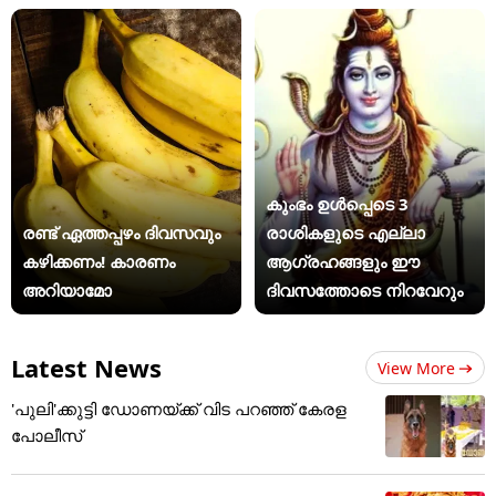
കുംഭം ഉൾപ്പെടെ 3
രണ്ട് ഏത്തപ്പഴം ദിവസവും
രാശികളുടെ എല്ലാ
കഴിക്കണം! കാരണം
ആഗ്രഹങ്ങളും ഈ
അറിയാമോ
ദിവസത്തോടെ നിറവേറും
Latest News
View More
'പുലി'ക്കുട്ടി ഡോണയ്ക്ക് വിട പറഞ്ഞ് കേരള
പോലീസ്