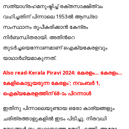
സത്യാഗ്രഹമനുഷ്ഠിച്ച് രക്തസാക്ഷിത്വം
വഹിച്ചതിന് പിന്നാലെ 1953ൽ ആന്ധ്രാ
സംസ്ഥാനം രൂപീകരിക്കാന്‍ കേന്ദ്രം
നിര്‍ബന്ധിതരായി. അതിന്‍റെ
തുടര്‍ച്ചയെന്നോണമാണ് ഐക്യകേരളവും
യാഥാർഥ്യമാകുന്നത്.
Also read-Kerala Piravi 2024: കേരളം… കേരളം…
കേളികൊട്ടുയരുന്ന കേരളം’; നവംബർ 1,
ഐക്യകേരളത്തിന് 68-ാം പിറന്നാൾ
ഇതിനു പിന്നാലെയുണ്ടായ ഒരോ കാര്യങ്ങളും
ചരിത്രത്താളുകളിൽ ഇടം പിടിച്ചു. നിരവധി
നേട്ടങ്ങൾ സംസ്ഥാനത്തെ തേടി എത്തി. ആ​രോ​