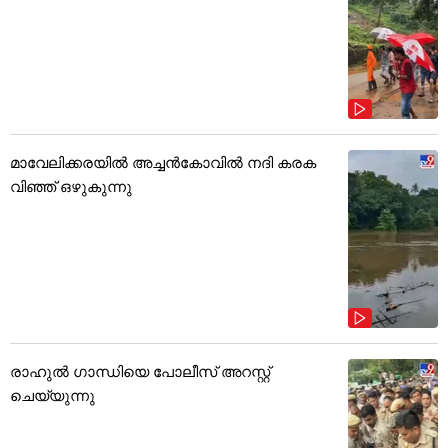
മാവേലിക്കരയിൽ അച്ചൻകോവിൽ നദി കരക
വിഞ്ഞ് ഒഴുകുന്നു
രാഹുൽ ഗാന്ധിയെ പോലീസ് അറസ്റ്റ്
ചെയ്യുന്നു