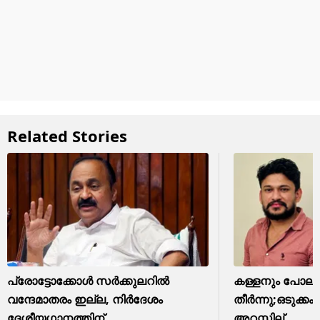
Related Stories
പ്രോട്ടോക്കോൾ സർക്കുലറിൽ
കള്ളനും പോലീ
വന്ദേമാതരം ഇല്ല, നിർദേശം
തീര്‍ന്നു;ഒടുക്ക
ദേശീയഗാനത്തിന്
അറസ്റ്റില്