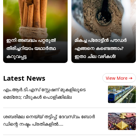
ഇനി അബദ്ധം പറ്റരുത്!
മികച്ച പ്രോട്ടീൻ പൗഡർ
തിരിച്ചറിയാം യഥാര്‍ത്ഥ
എങ്ങനെ കണ്ടെത്താം?
കറുവപ്പട്ട
ഇതാ ചില വഴികൾ!
Latest News
View More
എം.ആർ.ടി.എസ് സ്റ്റേഷന് മുകളിലൂടെ
മെട്രോ; വീടുകൾ പൊളിക്കില്ല
ശബരിമല നെയ്യ് തട്ടിപ്പ്; ദേവസ്വം ബോർ
ഡിന്റെ നഷ്ടം പ്രതികളിൽ....