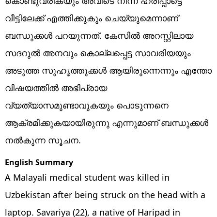
കൊണ്ടുവരികയും അവിടെ നിന്ന് ഹരിപ്പാട്ടെ
വീട്ടിലേക്ക് എത്തിക്കുകും ചെയ്യുമെന്നാണ്
ബന്ധുക്കള്‍ പറയുന്നത്. കേസില്‍ അറസ്റ്റിലായ
സദറുല്‍ അനവും കൊല്ലപ്പെട്ട സാവരിയയും
അടുത്ത സുഹൃത്തുക്കള്‍ ആയിരുന്നെന്നും എന്തോ
വിഷയത്തില്‍ അഭിപ്രായ
വ്യത്യാസമുണ്ടാവുകയും പൊടുന്നനെ
ആക്രമിക്കുകയായിരുന്നു എന്നുമാണ് ബന്ധുക്കള്‍
നല്‍കുന്ന സൂചന.
English Summary
A Malayali medical student was killed in
Uzbekistan after being struck on the head with a
laptop. Savariya (22), a native of Haripad in