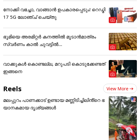
നോക്കി വച്ചോ, വാങ്ങാൻ ഉപകാരപ്പെടും! റെഡ്മി
17 5G ലോഞ്ച് ചെയ്തു
ഭൂമിയെ അരമിറ്റർ കനത്തിൽ മൂടാൻമാത്രം
സ്വർണം കാൽ ചുവട്ടിൽ...
വാക്കുകൾ കൊണ്ടല്ല, മറുപടി കൊടുക്കേണ്ടത്
ഇങ്ങനെ
Reels
View More
മലപ്പുറം പാണക്കാട് ഉണ്ടായ മണ്ണിടിച്ചിലിൻ്റെ ഭ
യാനകമായ ദൃശ്യങ്ങൾ