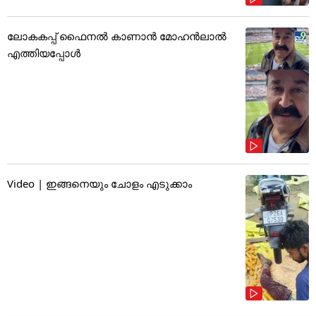
ലോകകപ്പ് ഫൈനൽ കാണാൻ മോഹൻലാൽ
എത്തിയപ്പോൾ
Video | ഇങ്ങനെയും ചോളം എടുക്കാം