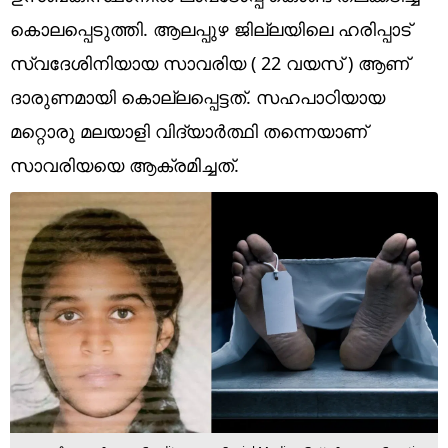
Technology
കൊലപ്പെടുത്തി. ആലപ്പുഴ ജില്ലയിലെ ഹരിപ്പാട്
Religion
സ്വദേശിനിയായ സാവരിയ ( 22 വയസ് ) ആണ്
ദാരുണമായി കൊല്ലപ്പെട്ടത്. സഹപാഠിയായ
Web Story
മറ്റൊരു മലയാളി വിദ്യാര്‍ത്ഥി തന്നെയാണ്
Photo
സാവരിയയെ ആക്രമിച്ചത്.
Short Videos