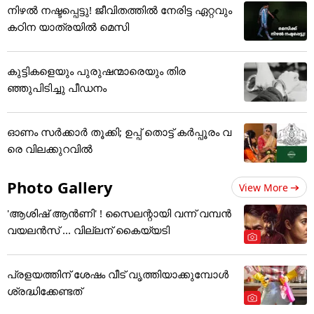
നിഴൽ നഷ്ടപ്പെട്ടു! ജീവിതത്തിൽ നേരിട്ട ഏറ്റവും
കഠിന യാത്രയിൽ മെസി
കുട്ടികളെയും പുരുഷന്മാരെയും തിര
ഞ്ഞുപിടിച്ചു പീഡനം
ഓണം സര്‍ക്കാര്‍ തൂക്കി; ഉപ്പ് തൊട്ട് കര്‍പ്പൂരം വ
രെ വിലക്കുറവില്‍
Photo Gallery
View More
'ആശിഷ് ആൻണി' ! സൈലന്റായി വന്ന് വമ്പൻ
വയലൻസ് ... വില്ലന് കൈയ്യടി
പ്രളയത്തിന് ശേഷം വീട് വൃത്തിയാക്കുമ്പോൾ
ശ്രദ്ധിക്കേണ്ടത്