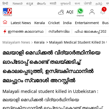
हिन्दी 
News9
ಕನ್ನಡ
తెలుగు
मराठी
ગુજરાતી
বাংলা
ਪੰਜਾਬੀ
தமிழ்
म
5
AQI
Kerala
Latest News
Kerala
Cricket
India
Entertainment
Bus
ഇന്നത്തെ കാലാവസ്ഥ
സ്വർണവില
ഫിഫ ലോകകപ്പ് 2026
India
Malayalam News
Kerala
> Malayali Medical Student Killed In U
Entertainment
മലയാളി മെഡിക്കല്‍ വിദ്യാര്‍ത്ഥിനിയെ
Business
ലാപ്‌ടോപ്പ് കൊണ്ട് തലയ്ക്കടിച്ച്
Education
കൊലപ്പെടുത്തി, ഉസ്ബകിസ്ഥാനില്‍
Sports
മലപ്പുറം സ്വദേശി അറസ്റ്റില്‍
Lifestyle
Malayali medical student killed in Uzbekistan :
world
മലയാളി മെഡിക്കല്‍ വിദ്യാര്‍ഥിനിയെ
ഉസ്ബകിസ്ഥാനില്‍ ലാപ്‌ടോപ്പ് കൊണ്ട് തലക്കടിച്ച്