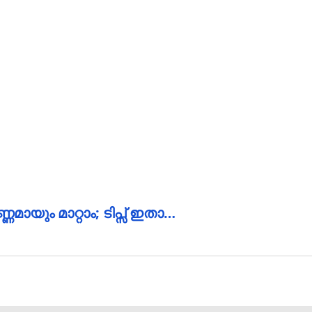
ണമായും മാറ്റാം; ടിപ്സ് ഇതാ…