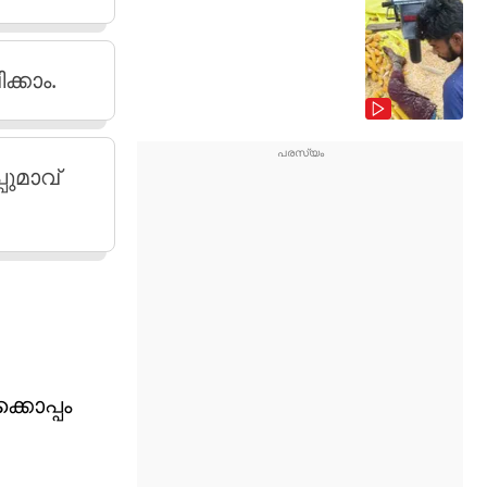
ക്കാം.
പുമാവ്
്കൊപ്പം