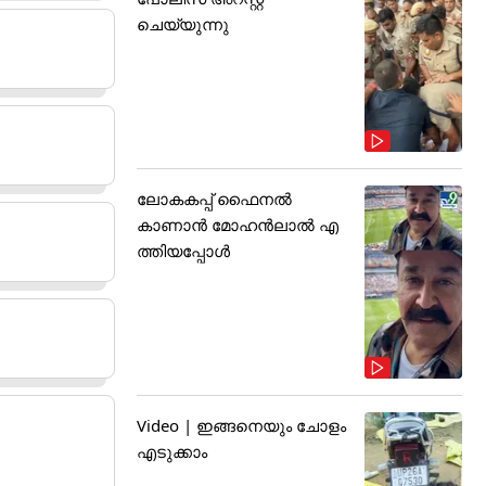
ചെയ്യുന്നു
ലോകകപ്പ് ഫൈനൽ
കാണാൻ മോഹൻലാൽ എ
ത്തിയപ്പോൾ
Video | ഇങ്ങനെയും ചോളം
എടുക്കാം