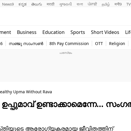
News9
ಕನ್ನಡ
తెలుగు
मराठी
ગુજરાતી
বাংলা
ਪੰਜਾਬੀ
தமிழ்
मनी9
TV
Lifestyle
Religion
nment
Business
Education
Sports
Short Videos
Li
world
Web Stor
26
സഞ്ജു സാംസൺ
8th Pay Commission
OTT
Religion
Technology
Photo
Healthy Upma Without Rava
ഉപ്പുമാവ് ഉണ്ടാക്കാമെന്നേ… സംഗ
വ്യക്തിയുടെ ആരോഗ്യകരമായ ജീവിതത്തിന്