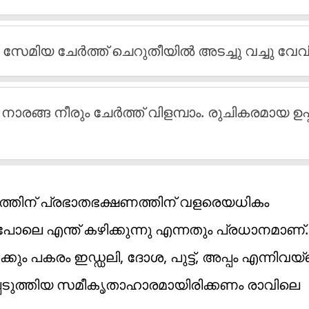
ത സേമിയ ചേർത്ത് ചെറുതീയിൽ അടച്ചു വച്ചു വേവി
, നാരങ്ങ നീരും ചേർത്ത് വിളമ്പാം. രുചികരമായ ഉപ്
്തിന് പ്രഭാതഭക്ഷണത്തിന് വളരെയധികം
നത് പോലെ എന്ത് കഴിക്കുന്നു എന്നതും പ്രധാനമാണ്.
ം പകരം ഇഡ്ഡലി, ദോശ, പുട്ട്, അപ്പം എന്നിവയ്ക
്പെടുത്തിയ സമീകൃതാഹാരമായിരിക്കണം രാവിലെ