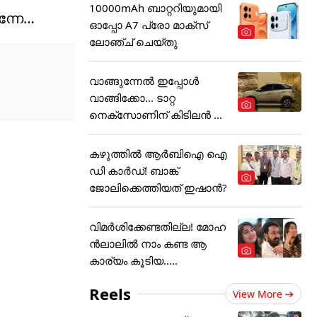
10000mAh ബാറ്ററിയുമായി
ന്നേ…
ഓപ്പോ A7 പ്രോ മാക്സ്
ലോഞ്ച് ചെയ്തു
വാങ്ങുന്നേൽ ഇപ്പോൾ
വാങ്ങിക്കോ... ടാറ്റ
നെക്സോണിന് കിടിലൻ ഓ
ഫർ
കഴുത്തില്‍ ആര്‍ബിഐ ഐ
ഡി കാര്‍ഡ്! ബാങ്ക്
ജോലിക്കെത്തിയത് ഇഷാന്‍?
വിമർശിക്കേണ്ടതില്ല! മോഹ
ൻലാലിൽ നാം കണ്ട ആ
കാര്യം കൂടിയ.....
Reels
View More