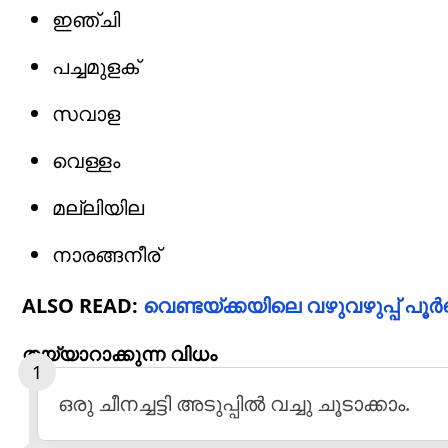
ഇഞ്ചി
പച്ചമുളക്
സവാള
വെള്ളം
മല്ലിയില
നാരങ്ങനീര്
ALSO READ:
വെണ്ടയ്ക്കയിലെ വഴുവഴുപ്പ് പൂർണ്
തയ്യാറാക്കുന്ന വിധം
ഒരു ചീനച്ചട്ടി അടുപ്പിൽ വച്ചു ചൂടാക്കാം.