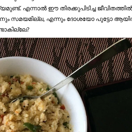
ുണ്ട്. എന്നാൽ ഈ തിരക്കുപിടിച്ച ജീവിതത്തി
ക്കാനും സമയമില്ല, എന്നും ദോശയോ പുട്ടോ ആയിരിക
ണ്ടാകില്ലേ?