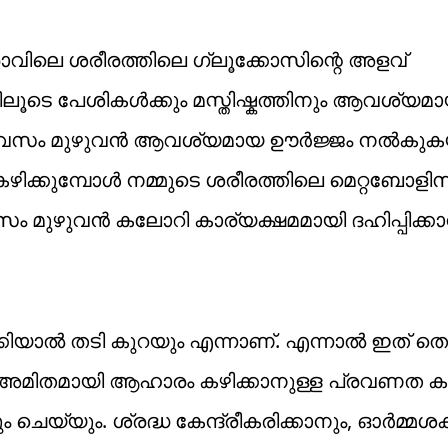
രാവിലെ ശരീരത്തിലെ ഗ്ലൂക്കോസിന്റെ അളവ്
തിലൂടെ പേശികൾക്കും മസ്തിഷ്കത്തിനും ആവശ്യമ
ിന് ദിവസം മുഴുവൻ ആവശ്യമായ ഊർജ്ജം നൽകുക
ിക്കുമ്പോൾ നമ്മുടെ ശരീരത്തിലെ മെറ്റബോളി
വസം മുഴുവൻ കലോറി കാര്യക്ഷമമായി ദഹിപ്പിക്ക
വാക്കിയാൽ തടി കുറയും എന്നാണ്. എന്നാൽ ഇത് തെറ
്ക് അമിതമായി ആഹാരം കഴിക്കാനുള്ള പ്രവണത ക
െയ്യും. ശ്രദ്ധ കേന്ദ്രീകരിക്കാനും, ഓർമ്മശക