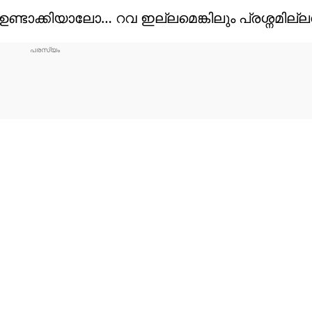
് ഉണ്ടാക്കിയാലോ… റവ ഇല്ലമെങ്കിലും പ്രശ്നമില്ല