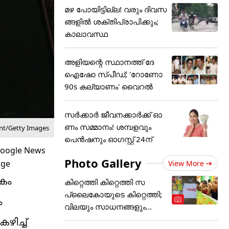
മഴ പോയിട്ടില്ല! വരും ദിവസ
ങ്ങളിൽ ശക്തിപ്രാപിക്കും;
കാലാവസ്ഥ
അ‌ളിയന്റെ സ്ഥാനത്ത് ദേ
ഐഷോ സ്പീഡ്; ​'റോണോ
90s കല്യാണം' വൈറൽ
സർക്കാർ ജീവനക്കാർക്ക് ഓ
ണം സമ്മാനം! ശമ്പളവും
nt/Getty Images
പെൻഷനും ഓഗസ്റ്റ് 24ന്
Photo Gallery
View More
കം
കിറ്റെത്തി കിറ്റെത്തി സ
പ്ലൈകോയുടെ കിറ്റെത്തി;
ം
വിലയും സാധനങ്ങളും...
ിച്ച്