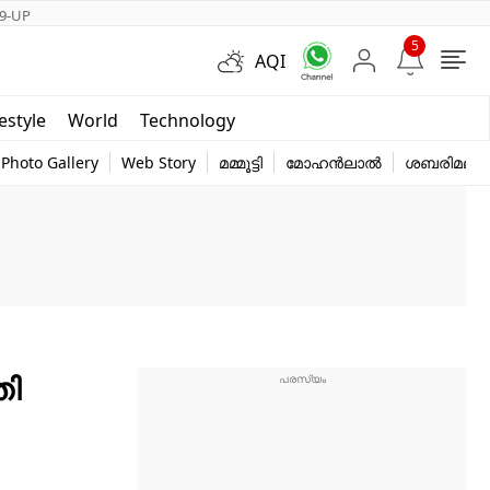
9-UP
5
AQI
Short Videos
festyle
World
Technology
y
Photo Gallery
Web Story
മമ്മൂട്ടി
മോഹൻലാൽ
ശബരിമല
തി