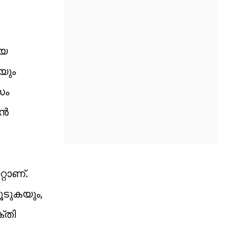
ായ
യും
സം
ാൻ
്റാണ്.
ൂടുകയും,
്തി