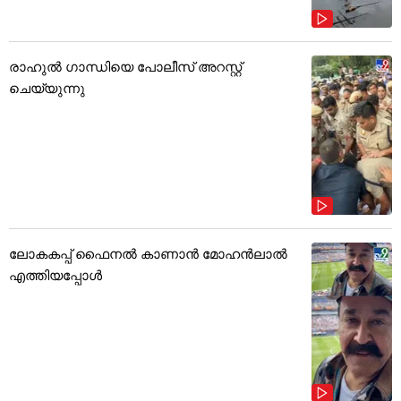
രാഹുൽ ഗാന്ധിയെ പോലീസ് അറസ്റ്റ്
ചെയ്യുന്നു
ലോകകപ്പ് ഫൈനൽ കാണാൻ മോഹൻലാൽ
എത്തിയപ്പോൾ