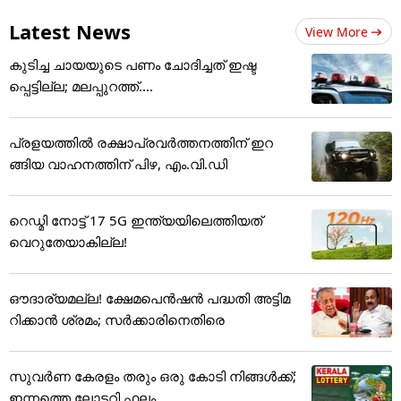
Latest News
View More
കുടിച്ച ചായയുടെ പണം ചോദിച്ചത് ഇഷ്ട
പ്പെട്ടില്ല; മലപ്പുറത്ത്....
പ്രളയത്തിൽ രക്ഷാപ്രവർത്തനത്തിന് ഇറ
ങ്ങിയ വാഹനത്തിന് പിഴ, എം.വി.ഡി
റെഡ്മി നോട്ട് 17 5G ഇന്ത്യയിലെത്തിയത്
വെറുതേയാകില്ല!
ഔദാര്യമല്ല! ക്ഷേമപെൻഷൻ പദ്ധതി അട്ടിമ
റിക്കാൻ ശ്രമം; സർക്കാരിനെതിരെ
സുവർണ കേരളം തരും ഒരു കോടി നിങ്ങൾക്ക്;
ഇന്നത്തെ ലോട്ടറി ഫലം