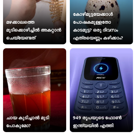
കോഴിമുട്ടയേക്കാൾ
മഴക്കാലത്തെ
പോഷകമുള്ളതോ
മുടിക്കൊഴിച്ചിൽ അകറ്റാൻ
കാടമുട്ട? ഒരു ദിവസം
ചെയ്യേണ്ടത്
എത്രയെണ്ണം കഴിക്കാം?
ചായ കുടിച്ചാൽ മുടി
949 രൂപയുടെ ഫോൺ
പോകുമോ?
ഇന്ത്യയിൽ എത്തി