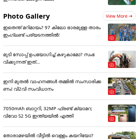
Photo Gallery
View More
ഇതെന്ത് മറിമായം? 97 കിലോ ഭാരമുള്ള താരം
ഇംഗ്ലണ്ട് പര്യടനത്തില്‍!
മുടി സോപ്പ് ഉപയോഗിച്ച് കഴുകാമോ? സംഭ
വിക്കുന്നത് ഇത്...
ഇനി മുതൽ വാഹനങ്ങൾ തമ്മിൽ സംസാരിക്ക
ണം! വി2വി സംവിധാനം
7050mAh ബാറ്ററി, 32MP ഫ്രണ്ട് ക്യാമറ;
വിവോ S2 5G ഇന്ത്യയിൽ എത്തി
തോരാമഴയിൽ വീട്ടിൽ വെള്ളം കയറിയോ?