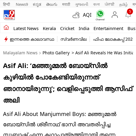
हिन्दी 
News9
ಕನ್ನಡ
తెలుగు
मराठी
ગુજરાતી
বাংলা
ਪੰਜਾਬੀ
தமிழ்
म
5
AQI
Kerala
Latest News
Kerala
Cricket
India
Entertainment
Bus
ഇന്നത്തെ കാലാവസ്ഥ
സ്വർണവില
ഫിഫ ലോകകപ്പ് 2026
India
Malayalam News
Photo Gallery
> Asif Ali Reveals He Was Initi
Entertainment
Asif Ali: ‘മഞ്ഞുമ്മൽ ബോയ്സിൽ
Business
കുഴിയിൽ പോകേണ്ടിയിരുന്നത്
Education
ഞാനായിരുന്നു’; വെളിപ്പെടുത്തി ആസിഫ്
Sports
അലി
Lifestyle
Asif Ali About Manjummel Boys: മഞ്ഞുമ്മൽ
world
ബോയ്സിൽ ശ്രീനാഥ് ഭാസി അവതരിപ്പിച്ച
സുബാഷ് എന്ന കഥാപാത്രത്തിനായി തന്നെ