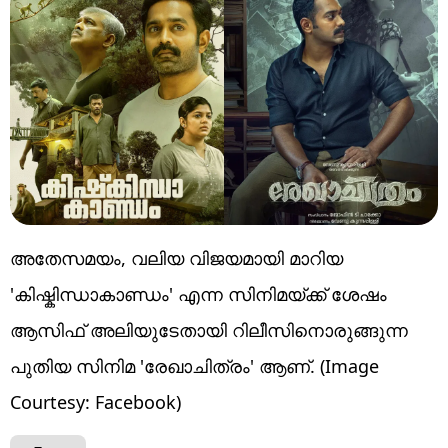
അതേസമയം, വലിയ വിജയമായി മാറിയ
'കിഷ്കിന്ധാകാണ്ഡം' എന്ന സിനിമയ്ക്ക് ശേഷം
ആസിഫ് അലിയുടേതായി റിലീസിനൊരുങ്ങുന്ന
പുതിയ സിനിമ 'രേഖാചിത്രം' ആണ്. (Image
Courtesy: Facebook)