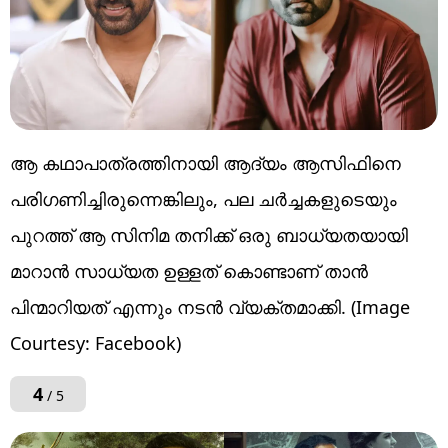
ആ കഥാപാത്രത്തിനായി ആദ്യം ആസിഫിനെ
പരിഗണിച്ചിരുന്നെങ്കിലും, പല ചർച്ചകളുടെയും
പുറത്ത് ആ സിനിമ തനിക്ക് ഒരു ബാധ്യതയായി
മാറാൻ സാധ്യത ഉള്ളത് കൊണ്ടാണ് താൻ
പിന്മാറിയത് എന്നും നടൻ വ്യക്തമാക്കി. (Image
Courtesy: Facebook)
4
/ 5