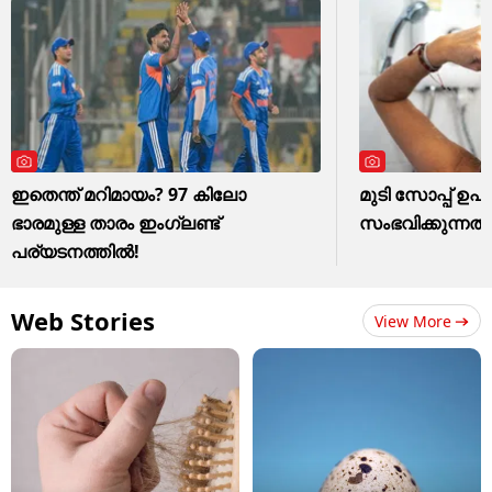
ഇതെന്ത് മറിമായം? 97 കിലോ
മുടി സോപ്പ് ഉ
ഭാരമുള്ള താരം ഇംഗ്ലണ്ട്
സംഭവിക്കുന്നത് 
പര്യടനത്തില്‍!
Web Stories
View More