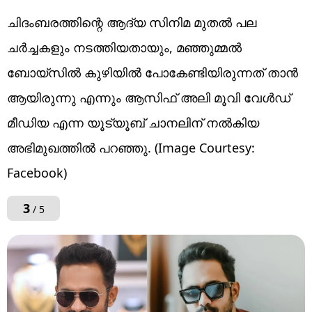
ചിദംബരത്തിന്റെ ആദ്യ സിനിമ മുതൽ പല
ചർച്ചകളും നടത്തിയതായും, മഞ്ഞുമ്മൽ
ബോയ്സിൽ കുഴിയിൽ പോകേണ്ടിയിരുന്നത് താൻ
ആയിരുന്നു എന്നും ആസിഫ് അലി മൂവി വേൾഡ്
മീഡിയ എന്ന യൂട്യൂബ് ചാനലിന് നൽകിയ
അഭിമുഖത്തിൽ പറഞ്ഞു. (Image Courtesy:
Facebook)
3
/ 5