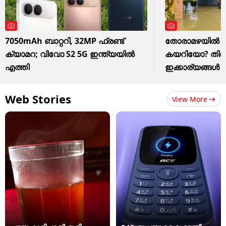
7050mAh ബാറ്ററി, 32MP ഫ്രണ്ട്
തോരാമഴയിൽ വീട
ക്യാമറ; വിവോ S2 5G ഇന്ത്യയിൽ
കയറിയോ? തിരി
എത്തി
ഇക്കാര്യങ്ങൾ
Web Stories
View More