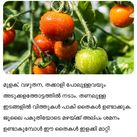
മുളക്, വഴുതന, തക്കാളി പോലുള്ളവയും
അടുക്കളത്തോട്ടത്തിൽ നടാം. തണലുള്ള
ഇടങ്ങളിൽ വിത്തുകൾ പാകി തൈകൾ ഉണ്ടാക്കുക.
ജൂലൈ പകുതിയോടെ മഴയ്ക്ക് അല്പം ശമനം
ഉണ്ടാകുമ്പോൾ ഈ തൈകൾ ഇളക്കി മാറ്റി