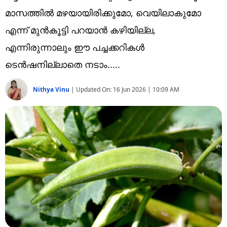
Technology
മാസത്തിൽ മഴയായിരിക്കുമോ, വെയിലാകുമോ
Religion
എന്ന് മുൻകൂട്ടി പറയാൻ കഴിയില്ല,
എന്നിരുന്നാലും ഈ പച്ചക്കറികൾ
Web Story
ടെൻഷനില്ലാതെ നടാം.....
Photo
Nithya Vinu
|
Updated On:
16 Jun 2026 | 10:09 AM
Short Videos