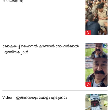
ചെയ്യുന്നു
ലോകകപ്പ് ഫൈനൽ കാണാൻ മോഹൻലാൽ
എത്തിയപ്പോൾ
Video | ഇങ്ങനെയും ചോളം എടുക്കാം