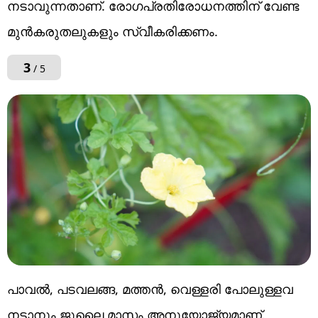
നടാവുന്നതാണ്. രോഗപ്രതിരോധനത്തിന് വേണ്ട
മുൻകരുതലുകളും സ്വീകരിക്കണം.
3
/ 5
പാവൽ, പടവലങ്ങ, മത്തൻ, വെള്ളരി പോലുള്ളവ
നടാനും ജൂലൈ മാസം അനുയോജ്യമാണ്.