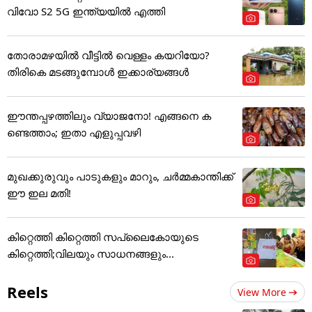
വിവോ S2 5G ഇന്ത്യയിൽ എത്തി
തോരാമഴയിൽ വീട്ടിൽ വെള്ളം കയറിയോ?
തിരികെ മടങ്ങുമ്പോൾ ഇക്കാര്യങ്ങൾ
ഈന്തപ്പഴത്തിലും വ്യാജനോ! എങ്ങനെ ക
ണ്ടെത്താം; ഇതാ എളുപ്പവഴി
മുഖക്കുരുവും പാടുകളും മാറും, ചർമ്മകാന്തിക്ക്
ഈ ഇല മതി!
കിറ്റെത്തി കിറ്റെത്തി സപ്ലൈകോയുടെ
കിറ്റെത്തി;വിലയും സാധനങ്ങളും...
Reels
View More