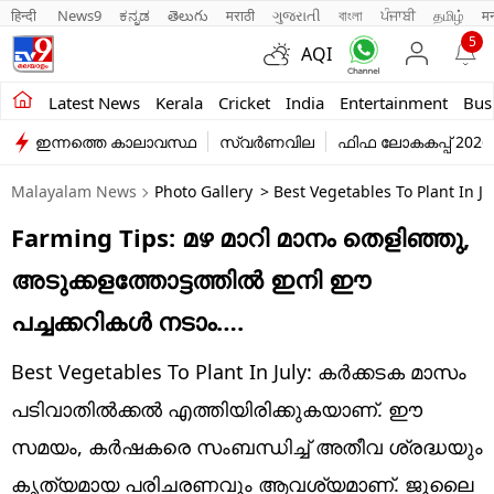
हिन्दी 
News9
ಕನ್ನಡ
తెలుగు
मराठी
ગુજરાતી
বাংলা
ਪੰਜਾਬੀ
தமிழ்
म
5
AQI
Kerala
Latest News
Kerala
Cricket
India
Entertainment
Bus
ഇന്നത്തെ കാലാവസ്ഥ
സ്വർണവില
ഫിഫ ലോകകപ്പ് 2026
India
Malayalam News
Photo Gallery
> Best Vegetables To Plant In Ju
Entertainment
Farming Tips: മഴ മാറി മാനം തെളിഞ്ഞു,
Business
അടുക്കളത്തോട്ടത്തിൽ ഇനി ഈ
Education
പച്ചക്കറികൾ നടാം….
Sports
Best Vegetables To Plant In July: കർക്കടക മാസം
Lifestyle
പടിവാതിൽക്കൽ എത്തിയിരിക്കുകയാണ്. ഈ
സമയം, കർഷകരെ സംബന്ധിച്ച് അതീവ ശ്രദ്ധയും
world
കൃത്യമായ പരിചരണവും ആവശ്യമാണ്. ജൂലൈ