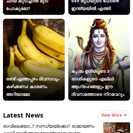
ചായ കുടിച്ചാൽ മുടി
949 രൂപയുടെ ഫോൺ
പോകുമോ?
ഇന്ത്യയിൽ എത്തി
കുംഭം ഉൾപ്പെടെ 3
രണ്ട് ഏത്തപ്പഴം ദിവസവും
രാശികളുടെ എല്ലാ
കഴിക്കണം! കാരണം
ആഗ്രഹങ്ങളും ഈ
അറിയാമോ
ദിവസത്തോടെ നിറവേറും
Latest News
View More
രാവിലെയോ..? സന്ധ്യയ്ക്കൊ? രാമായണം
വായിക്കാൻ അനുയോജ്യമായ സമയം....