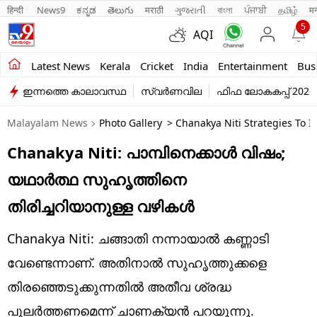
हिन्दी 
News9
ಕನ್ನಡ
తెలుగు
मराठी
ગુજરાતી
বাংলা
ਪੰਜਾਬੀ
தமிழ்
म
5
AQI
Kerala
Latest News
Kerala
Cricket
India
Entertainment
Bus
ഇന്നത്തെ കാലാവസ്ഥ
സ്വർണവില
ഫിഫ ലോകകപ്പ് 2026
India
Malayalam News
Photo Gallery
> Chanakya Niti Strategies To I
Entertainment
Chanakya Niti: പാമ്പിനെക്കാൾ വിഷം;
Business
യഥാർത്ഥ സുഹൃത്തിനെ
Education
തിരിച്ചറിയാനുള്ള വഴികൾ
Sports
Chanakya Niti: ചങ്ങാതി നന്നായാൽ കണ്ണാടി
Lifestyle
വേണ്ടെന്നാണ്. അതിനാൽ സുഹൃത്തുക്കളെ
തിരഞ്ഞെടുക്കുന്നതിൽ അതീവ ശ്രദ്ധ
world
പുലർത്തണമെന്ന് ചാണക്യൻ പറയുന്നു.