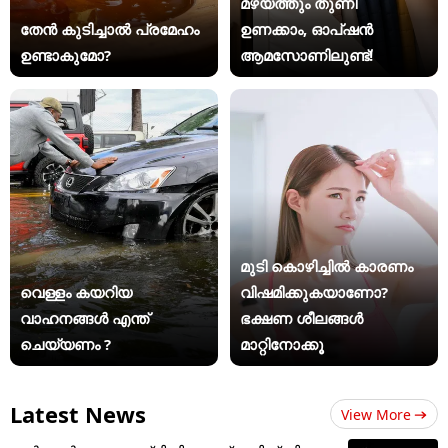
മഴയത്തും തുണി
തേൻ കുടിച്ചാൽ പ്രമേഹം
ഉണക്കാം, ഓപ്ഷൻ
ഉണ്ടാകുമോ?
ആമസോണിലുണ്ട്!
മുടി കൊഴിച്ചിൽ കാരണം
വെള്ളം കയറിയ
വിഷമിക്കുകയാണോ?
വാഹനങ്ങൾ എന്ത്
ഭക്ഷണ ശീലങ്ങൾ
ചെയ്യണം ?
മാറ്റിനോക്കൂ
Latest News
View More