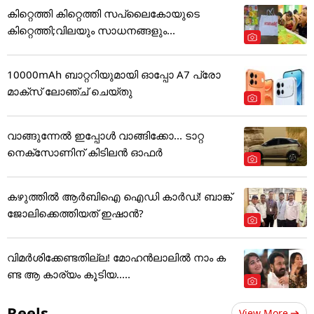
കിറ്റെത്തി കിറ്റെത്തി സപ്ലൈകോയുടെ
കിറ്റെത്തി;വിലയും സാധനങ്ങളും...
10000mAh ബാറ്ററിയുമായി ഓപ്പോ A7 പ്രോ
മാക്സ് ലോഞ്ച് ചെയ്തു
വാങ്ങുന്നേൽ ഇപ്പോൾ വാങ്ങിക്കോ... ടാറ്റ
നെക്സോണിന് കിടിലൻ ഓഫർ
കഴുത്തില്‍ ആര്‍ബിഐ ഐഡി കാര്‍ഡ്! ബാങ്ക്
ജോലിക്കെത്തിയത് ഇഷാന്‍?
വിമർശിക്കേണ്ടതില്ല! മോഹൻലാലിൽ നാം ക
ണ്ട ആ കാര്യം കൂടിയ.....
Reels
View More