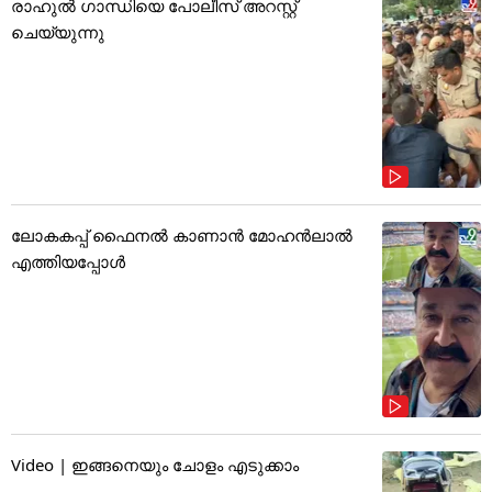
രാഹുൽ ഗാന്ധിയെ പോലീസ് അറസ്റ്റ്
ചെയ്യുന്നു
ലോകകപ്പ് ഫൈനൽ കാണാൻ മോഹൻലാൽ
എത്തിയപ്പോൾ
Video | ഇങ്ങനെയും ചോളം എടുക്കാം