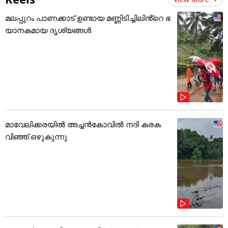
മലപ്പുറം പാണക്കാട് ഉണ്ടായ മണ്ണിടിച്ചിലിൻ്റെ ഭ
യാനകമായ ദൃശ്യങ്ങൾ
മാവേലിക്കരയിൽ അച്ചൻകോവിൽ നദി കരക
വിഞ്ഞ് ഒഴുകുന്നു