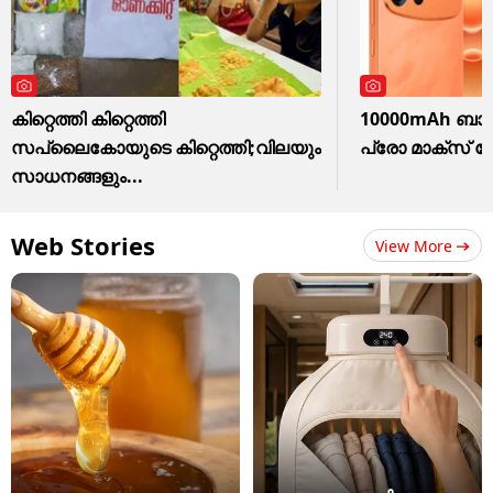
കിറ്റെത്തി കിറ്റെത്തി
10000mAh ബാറ്
സപ്ലൈകോയുടെ കിറ്റെത്തി;വിലയും
പ്രോ മാക്സ് 
സാധനങ്ങളും...
Web Stories
View More