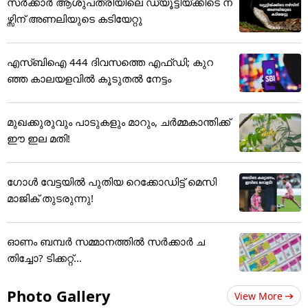
സർക്കാർ ആശുപത്രിയിലെ ഡ്യൂട്ടിയ്ക്കിടെ ന
ഴ്സിന് അ‌ണലിയുടെ കടിയേറ്റു
എസ്ബിഐ 444 ദിവസത്തെ എഫ്ഡി; കുറ
ഞ്ഞ കാലയളവില്‍ കൂടുതല്‍ നേട്ടം
മുഖക്കുരുവും പാടുകളും മാറും, ചർമ്മകാന്തിക്ക്
ഈ ഇല മതി!
ഗോൾ വേട്ടയിൽ പുതിയ റെക്കോഡിട്ട് ​മെസി
മാജിക് തുടരുന്നു!
ഓണം ബമ്പര്‍ സമ്മാനത്തില്‍ സര്‍ക്കാര്‍ ച
തിച്ചോ? ടിക്കറ്റ്...
Photo Gallery
View More