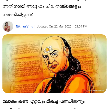
Technology
അതിനായി അദ്ദേഹം ചില തന്ത്രങ്ങളും
Religion
നൽകിയിട്ടുണ്ട്.
Web Story
Nithya Vinu
|
Updated On:
22 Mar 2025 | 03:04 PM
Photo
Short Videos
ലോകം കണ്ട ഏറ്റവും മികച്ച പണ്ഡിതനും