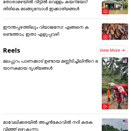
തോരാമഴയിൽ വീട്ടിൽ വെള്ളം കയറിയോ?
തിരികെ മടങ്ങുമ്പോൾ ഇക്കാര്യങ്ങൾ
ഈന്തപ്പഴത്തിലും വ്യാജനോ! എങ്ങനെ ക
ണ്ടെത്താം; ഇതാ എളുപ്പവഴി
Reels
View More
മലപ്പുറം പാണക്കാട് ഉണ്ടായ മണ്ണിടിച്ചിലിൻ്റെ ഭ
യാനകമായ ദൃശ്യങ്ങൾ
മാവേലിക്കരയിൽ അച്ചൻകോവിൽ നദി കരക
വിഞ്ഞ് ഒഴുകുന്നു