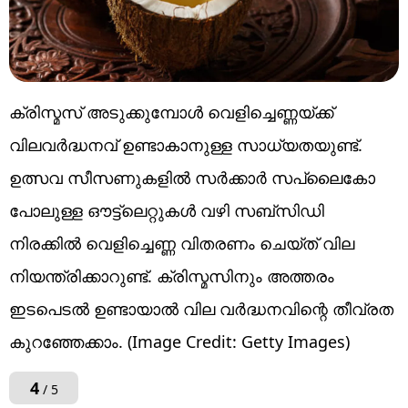
ക്രിസ്മസ് അടുക്കുമ്പോൾ വെളിച്ചെണ്ണയ്ക്ക്
വിലവർദ്ധനവ് ഉണ്ടാകാനുള്ള സാധ്യതയുണ്ട്.
ഉത്സവ സീസണുകളിൽ സർക്കാർ സപ്ലൈകോ
പോലുള്ള ഔട്ട്ലെറ്റുകൾ വഴി സബ്‌സിഡി
നിരക്കിൽ വെളിച്ചെണ്ണ വിതരണം ചെയ്ത് വില
നിയന്ത്രിക്കാറുണ്ട്. ക്രിസ്മസിനും അത്തരം
ഇടപെടൽ ഉണ്ടായാൽ വില വർദ്ധനവിന്റെ തീവ്രത
കുറഞ്ഞേക്കാം. (Image Credit: Getty Images)
4
/ 5