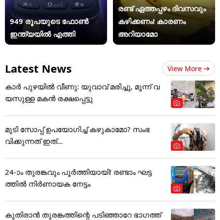
രണ്ട് ഏത്തപ്പഴം ദിവസവും
949 രൂപയുടെ ഫോൺ
കഴിക്കണം! കാരണം
ഇന്ത്യയിൽ എത്തി
അറിയാമോ
Latest News
View More
കാർ പുഴയിൽ വീണു: യുവാവ് മരിച്ചു, മൂന്ന് വ
യസുള്ള മകൻ രക്ഷപ്പെട്ടു
മുടി സോപ്പ് ഉപയോഗിച്ച് കഴുകാമോ? സംഭ
വിക്കുന്നത് ഇത്...
24-ാം തുരങ്കവും പൂർത്തിയായി! രണ്ടാം ഘട്ട
ത്തിൽ നിർണായക നേട്ടം
കുതിരാൻ തുരങ്കത്തിന്റെ പടിഞ്ഞാറേ ഭാഗത്ത്