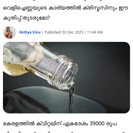
Technology
വെളിച്ചെണ്ണയുടെ കാര്യത്തിൽ ക്രിസ്മസിനും ഈ
Religion
കുതിപ്പ് തുടരുമോ?
Web Story
Nithya Vinu
|
Published:
02 Dec 2025 | 11:44 AM
Photo
Short Videos
കേരളത്തിൽ ക്വിറ്റലിന് ഏകദേശം 39000 രൂപ