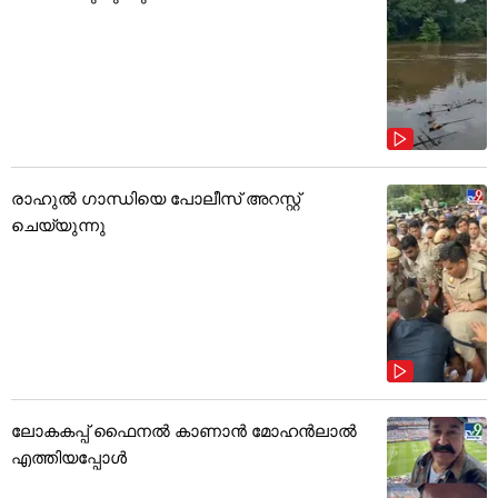
രാഹുൽ ഗാന്ധിയെ പോലീസ് അറസ്റ്റ്
ചെയ്യുന്നു
ലോകകപ്പ് ഫൈനൽ കാണാൻ മോഹൻലാൽ
എത്തിയപ്പോൾ