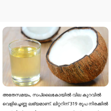
അതേസമയം, സപ്ലൈകോയിൽ വില കുറവിൽ
വെളിച്ചെണ്ണ ലഭ്യമാണ്. ലിറ്ററിന് 319 രൂപ നിരക്കില്‍