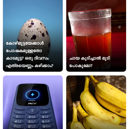
കോഴിമുട്ടയേക്കാൾ
പോഷകമുള്ളതോ
കാടമുട്ട? ഒരു ദിവസം
ചായ കുടിച്ചാൽ മുടി
എത്രയെണ്ണം കഴിക്കാം?
പോകുമോ?