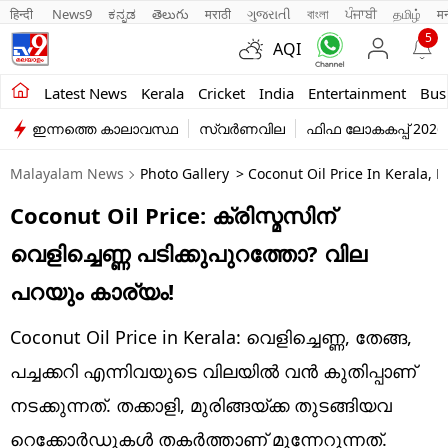
हिन्दी 
News9
ಕನ್ನಡ
తెలుగు
मराठी
ગુજરાતી
বাংলা
ਪੰਜਾਬੀ
தமிழ்
म
5
AQI
Kerala
Latest News
Kerala
Cricket
India
Entertainment
Bus
ഇന്നത്തെ കാലാവസ്ഥ
സ്വർണവില
ഫിഫ ലോകകപ്പ് 2026
India
Malayalam News
Photo Gallery
> Coconut Oil Price In Kerala, 
Entertainment
Coconut Oil Price: ക്രിസ്മസിന്
Business
വെളിച്ചെണ്ണ പടിക്കുപുറത്തോ? വില
Education
പറയും കാര്യം!
Sports
Coconut Oil Price in Kerala: വെളിച്ചെണ്ണ, തേങ്ങ,
Lifestyle
പച്ചക്കറി എന്നിവയുടെ വിലയിൽ വൻ കുതിപ്പാണ്
നടക്കുന്നത്. തക്കാളി, മുരിങ്ങയ്ക്ക തുടങ്ങിയവ
world
റെക്കോർഡുകൾ തകർത്താണ് മുന്നേറുന്നത്.