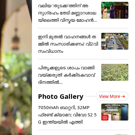
വലിയ 'തുടക്ക'ത്തിന് അ
നുഗ്രഹം തേടി മണ്ണാറശാല
യിലെത്തി വിസ്മയ മോഹൻ
ലാ
ഇനി മുതൽ വാഹനങ്ങൾ ത
മ്മിൽ സംസാരിക്കണം! വി2വി
സംവിധാനം
പിതൃക്കളുടെ ശാപം വാങ്ങി
വയ്ക്കരുത്! കർക്കിടകവാവ്
ദിനത്തിൽ...
Photo Gallery
View More
7050mAh ബാറ്ററി, 32MP
ഫ്രണ്ട് ക്യാമറ; വിവോ S2 5
G ഇന്ത്യയിൽ എത്തി