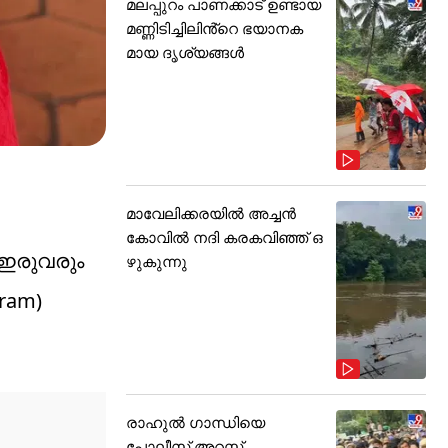
മലപ്പുറം പാണക്കാട് ഉണ്ടായ
മണ്ണിടിച്ചിലിൻ്റെ ഭയാനക
മായ ദൃശ്യങ്ങൾ
മാവേലിക്കരയിൽ അച്ചൻ
കോവിൽ നദി കരകവിഞ്ഞ് ഒ
 ഇരുവരും
ഴുകുന്നു
gram)
രാഹുൽ ഗാന്ധിയെ
പോലീസ് അറസ്റ്റ്