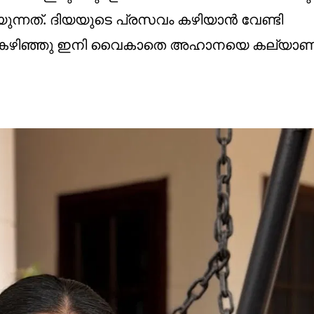
യുന്നത്. ദിയയുടെ പ്രസവം കഴിയാന്‍ വേണ്ടി
, അത് കഴിഞ്ഞു ഇനി വൈകാതെ അഹാനയെ കല്യാ