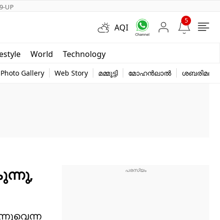
9-UP
5
AQI
Short Videos
festyle
World
Technology
y
Photo Gallery
Web Story
മമ്മൂട്ടി
മോഹൻലാൽ
ശബരിമല
ന്നു,
്നുവെന്ന