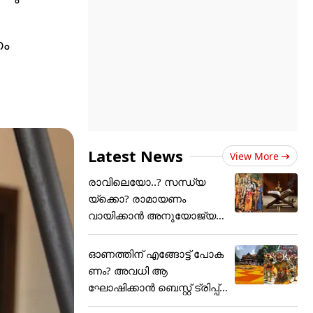
ണം
Latest News
View More
രാവിലെയോ..? സന്ധ്യ
യ്ക്കൊ? രാമായണം
വായിക്കാൻ അനുയോജ്യ
മായ സമയം....
ഓണത്തിന് എങ്ങോട്ട് പോക
ണം? അവധി ആ
ഘോഷിക്കാൻ ബെസ്റ്റ് ട്രിപ്പ്
പ്ലാൻ