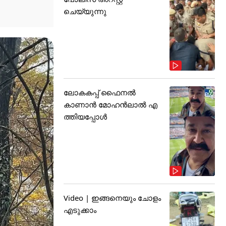
ചെയ്യുന്നു
ലോകകപ്പ് ഫൈനൽ
കാണാൻ മോഹൻലാൽ എ
ത്തിയപ്പോൾ
Video | ഇങ്ങനെയും ചോളം
എടുക്കാം