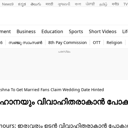
News9
ಕನ್ನಡ
తెలుగు
मराठी
ગુજરાતી
বাংলা
ਪੰਜਾਬੀ
தமிழ்
मनी9
TV
Lifestyle
Religion
nment
Business
Education
Sports
Short Videos
Li
world
Web Stor
26
സഞ്ജു സാംസൺ
8th Pay Commission
OTT
Religion
Technology
Photo
shna To Get Married Fans Claim Wedding Date Hinted
 അഹാനയും വിവാഹിതരാകാന്‍ പോകു
umours: ഇരുവരും ഉടന്‍ വിവാഹിതരാകാന്‍ പോകുന