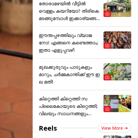
തോരാമഴയിൽ വീട്ടിൽ
വെള്ളം കയറിയോ? തിരികെ
മടങ്ങുമ്പോൾ ഇക്കാര്യങ്ങ
ൾ
ഈന്തപ്പഴത്തിലും വ്യാജ
നോ! എങ്ങനെ കണ്ടെത്താം;
ഇതാ എളുപ്പവഴി
മുഖക്കുരുവും പാടുകളും
മാറും, ചർമ്മകാന്തിക്ക് ഈ ഇ
ല മതി!
കിറ്റെത്തി കിറ്റെത്തി സ
പ്ലൈകോയുടെ കിറ്റെത്തി;
വിലയും സാധനങ്ങളും...
Reels
View More