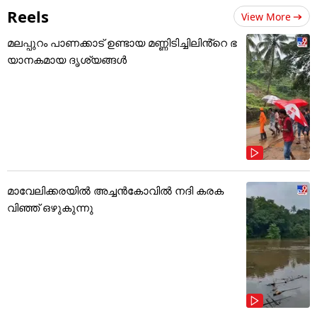
Reels
View More
മലപ്പുറം പാണക്കാട് ഉണ്ടായ മണ്ണിടിച്ചിലിൻ്റെ ഭ
യാനകമായ ദൃശ്യങ്ങൾ
മാവേലിക്കരയിൽ അച്ചൻകോവിൽ നദി കരക
വിഞ്ഞ് ഒഴുകുന്നു