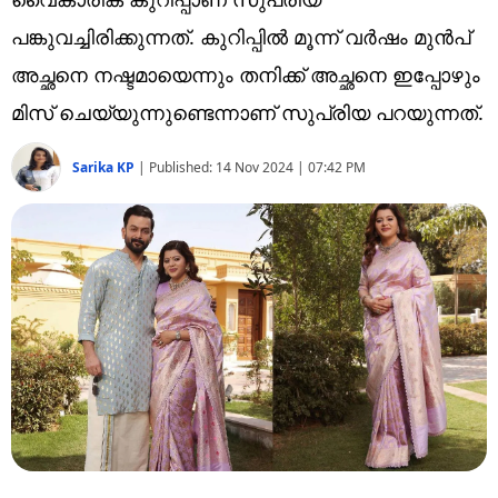
Technology
പങ്കുവച്ചിരിക്കുന്നത്. കുറിപ്പിൽ മൂന്ന് വർഷം മുൻപ്
Religion
അച്ഛനെ നഷ്ടമായെന്നും തനിക്ക് അച്ഛനെ ഇപ്പോഴും
Web Story
മിസ് ചെയ്യുന്നുണ്ടെന്നാണ് സുപ്രിയ പറയുന്നത്.
Photo
Sarika KP
|
Published:
14 Nov 2024 | 07:42 PM
Short Videos