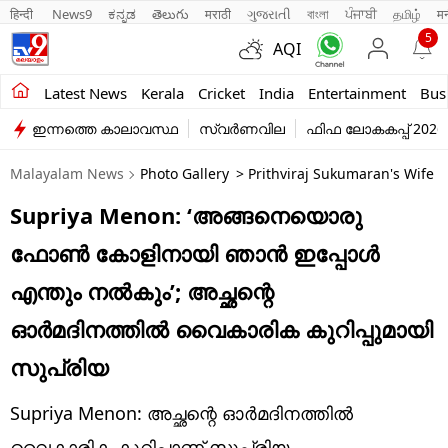
हिन्दी 
News9
ಕನ್ನಡ
తెలుగు
मराठी
ગુજરાતી
বাংলা
ਪੰਜਾਬੀ
தமிழ்
म
5
AQI
Kerala
Latest News
Kerala
Cricket
India
Entertainment
Bus
ഇന്നത്തെ കാലാവസ്ഥ
സ്വർണവില
ഫിഫ ലോകകപ്പ് 2026
India
Malayalam News
Photo Gallery
> Prithviraj Sukumaran's Wife 
Entertainment
Supriya Menon: ‘അങ്ങനെയൊരു
Business
ഫോൺ കോളിനായി ഞാന്‍ ഇപ്പോൾ
Education
എന്തും നല്‍കും’; അച്ഛന്റെ
Sports
ഓർമദിനത്തിൽ വൈകാരിക കുറിപ്പുമായി
Lifestyle
സുപ്രിയ
world
Supriya Menon: അച്ഛന്റെ ഓർമദിനത്തിൽ
വൈകാരിക കുറിപ്പാണ് സുപ്രിയ