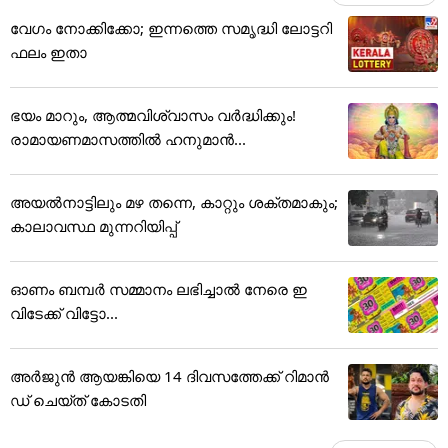
വേഗം നോക്കിക്കോ; ഇന്നത്തെ സമൃദ്ധി ലോട്ടറി
ഫലം ഇതാ
ഭയം മാറും, ആത്മവിശ്വാസം വർദ്ധിക്കും!
രാമായണമാസത്തിൽ ഹനുമാൻ...
അയൽനാട്ടിലും മഴ തന്നെ, കാറ്റും ശക്തമാകും;
കാലാവസ്ഥ മുന്നറിയിപ്പ്
ഓണം ബമ്പര്‍ സമ്മാനം ലഭിച്ചാല്‍ നേരെ ഇ
വിടേക്ക് വിട്ടോ...
അ‌ർജുൻ ആയങ്കിയെ 14 ദിവസത്തേക്ക് റിമാൻ
ഡ് ചെയ്ത് കോടതി