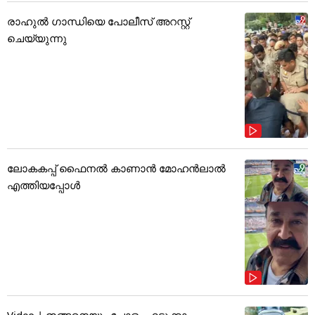
രാഹുൽ ഗാന്ധിയെ പോലീസ് അറസ്റ്റ്
ചെയ്യുന്നു
ലോകകപ്പ് ഫൈനൽ കാണാൻ മോഹൻലാൽ
എത്തിയപ്പോൾ