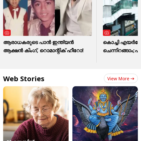
ആരാധകരുടെ പാൻ ഇന്ത്യൻ
കൊച്ചി എയര്‍പോട
ആക്ഷൻ കിംഗ്, റൊമാന്റിക് ഹീറോ!
ചെന്നിറങ്ങാം;പ
Web Stories
View More