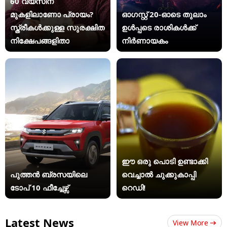
60 വയസിന്
മുകളിലാണോ പ്രായം?
ഓഗസ്റ്റ് 20-ഓടെ തുലാം
സ്ത്രീകള്‍ക്കുള്ള സുരക്ഷിത
ഉൾപ്പടെ രാശികൾക്ക്
നിക്ഷേപങ്ങളിതാ
നിർണായകം
ഈ ഒരു പൊടി ഉണ്ടാക്കി
പുത്തൻ ബ്രസയിലെ
വെച്ചാൽ ചുക്കുകാപ്പി
ടോപ് 10 ഫീച്ചേഴ്സ്
റെഡി!
Latest News
View More