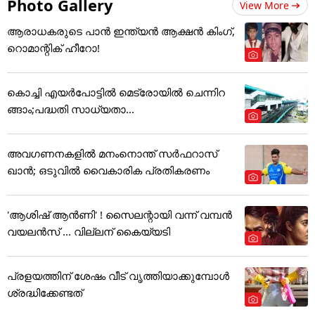
Photo Gallery
View More
ആരാധകരുടെ പാൻ ഇന്ത്യൻ ആക്ഷൻ കിംഗ്,
റൊമാന്റിക് ഹീറോ!
കൊച്ചി എയര്‍പോട്ടില്‍ മെട്രോയില്‍ ചെന്നിറ
ങ്ങാം;പദ്ധതി സാധ്യതാ...
അവഗണനകളില്‍ മനംനൊന്ത് സര്‍ഫറാസ്
ഖാന്‍; ഒടുവില്‍ വൈകാരിക പ്രതികരണം
'ആശിഷ് ആൻണി' ! സൈലന്റായി വന്ന് വമ്പൻ
വയലൻസ് ... വില്ലന് കൈയ്യടി
പ്രളയത്തിന് ശേഷം വീട് വൃത്തിയാക്കുമ്പോൾ
ശ്രദ്ധിക്കേണ്ടത്