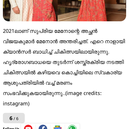
2021ലാണ് സുപ്രിയ മേനോന്റെ അച്ഛൻ
വിജയകുമാർ മേനോൻ അന്തരിച്ചത്. എറെ നാളായി
ക്യാൻസർ ബാധിച്ച് ചികിത്സയിലായിരുന്നു.
ഹൃദ്രോഗബാധയെ തുടർന്ന് ശസ്ത്രക്രിയ നടത്തി
ചികിത്സയിൽ കഴിയവെ കൊച്ചിയിലെ സ്വകാര്യ
ആശുപത്രിയിൽ വച്ച് മരണം
സംഭവിക്കുകയായിരുന്നു..(image credits:
instagram)
6
/ 6
Follow Us