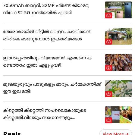
7050mAh ബാറ്ററി, 32MP ഫ്രണ്ട് ക്യാമറ;
വിവോ S2 5G ഇന്ത്യയിൽ എത്തി
തോരാമഴയിൽ വീട്ടിൽ വെള്ളം കയറിയോ?
തിരികെ മടങ്ങുമ്പോൾ ഇക്കാര്യങ്ങൾ
ഈന്തപ്പഴത്തിലും വ്യാജനോ! എങ്ങനെ ക
ണ്ടെത്താം; ഇതാ എളുപ്പവഴി
മുഖക്കുരുവും പാടുകളും മാറും, ചർമ്മകാന്തിക്ക്
ഈ ഇല മതി!
കിറ്റെത്തി കിറ്റെത്തി സപ്ലൈകോയുടെ
കിറ്റെത്തി;വിലയും സാധനങ്ങളും...
Reels
View More