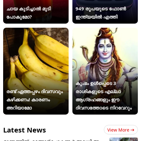
ചായ കുടിച്ചാൽ മുടി
949 രൂപയുടെ ഫോൺ
പോകുമോ?
ഇന്ത്യയിൽ എത്തി
കുംഭം ഉൾപ്പെടെ 3
രണ്ട് ഏത്തപ്പഴം ദിവസവും
രാശികളുടെ എല്ലാ
കഴിക്കണം! കാരണം
ആഗ്രഹങ്ങളും ഈ
അറിയാമോ
ദിവസത്തോടെ നിറവേറും
Latest News
View More