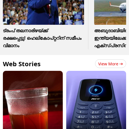
ട്രംപ് തലനാരിഴയ്ക്ക്
അബുദാബിയിൽ ന
രക്ഷപ്പെട്ടു! ഹെലികോപ്റ്ററിന് സമീപം
ഇന്ത്യയിലേക്ക
വിമാനം
എക്സ്പ്രസിൻ്റ
Web Stories
View More