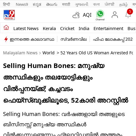
हिन्दी 
News9
ಕನ್ನಡ
తెలుగు
मराठी
ગુજરાતી
বাংলা
ਪੰਜਾਬੀ
தமிழ்
म
5
AQI
Kerala
Latest News
Kerala
Cricket
India
Entertainment
Bus
ഇന്നത്തെ കാലാവസ്ഥ
സ്വർണവില
ഫിഫ ലോകകപ്പ് 2026
India
Malayalam News
World
> 52 Years Old US Woman Arrested For
Entertainment
Selling Human Bones: മനുഷ്യ
Business
അസ്ഥികളും തലയോട്ടികളും
Education
വിൽപ്പനയ്ക്ക്; കച്ചവടം
Sports
ഫെയ്സ്ബുക്കിലൂടെ, 52കാരി അറസ്റ്റിൽ
Lifestyle
Selling Human Bones: വർഷങ്ങളായി തങ്ങളുടെ
world
ബിസിനസ്സ് മനുഷ്യ അസ്ഥികൾ
വിൽക്കുന്നുണ്ടെന്നും ഫ്ലോറിഡയിൽ അത്തരം