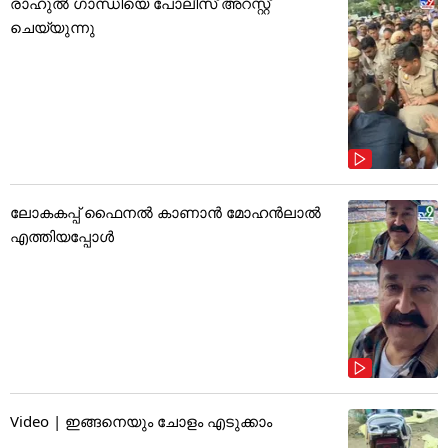
രാഹുൽ ഗാന്ധിയെ പോലീസ് അറസ്റ്റ്
ചെയ്യുന്നു
ലോകകപ്പ് ഫൈനൽ കാണാൻ മോഹൻലാൽ
എത്തിയപ്പോൾ
Video | ഇങ്ങനെയും ചോളം എടുക്കാം