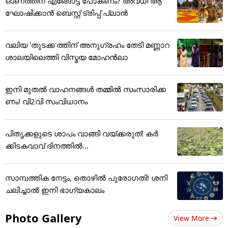
ഓണത്തിന് എങ്ങോട്ട് പോകണം? അവധി ആ
ഘോഷിക്കാൻ ബെസ്റ്റ് ട്രിപ്പ് പ്ലാൻ
വലിയ 'തുടക്ക'ത്തിന് അനുഗ്രഹം തേടി മണ്ണാറ
ശാലയിലെത്തി വിസ്മയ മോഹൻലാ
ഇനി മുതൽ വാഹനങ്ങൾ തമ്മിൽ സംസാരിക്ക
ണം! വി2വി സംവിധാനം
പിതൃക്കളുടെ ശാപം വാങ്ങി വയ്ക്കരുത്! കർ
ക്കിടകവാവ് ദിനത്തിൽ...
സാമ്പത്തിക നേട്ടം, തൊഴിൽ പുരോഗതി! ശനി
ചലിച്ചാൽ ഇനി ഭാഗ്യകാലം
Photo Gallery
View More