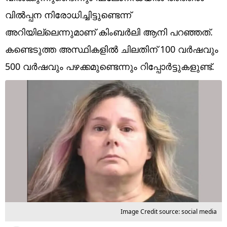
Technology
വിൽപ്പന നിരോധിച്ചിട്ടുണ്ടെന്ന്
Religion
അറിയില്ലെന്നുമാണ് കിംബർലി ആനി പറഞ്ഞത്.
കണ്ടെടുത്ത അസ്ഥികളിൽ ചിലതിന് 100 വർഷവും
Web Story
500 വർഷവും പഴക്കമുണ്ടെന്നും റിപ്പോർട്ടുകളുണ്ട്.
Photo
Short Videos
Image Credit source: social media