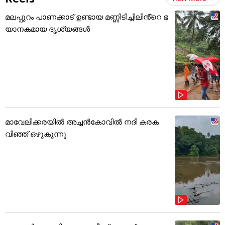
മലപ്പുറം പാണക്കാട് ഉണ്ടായ മണ്ണിടിച്ചിലിൻ്റെ ഭ
യാനകമായ ദൃശ്യങ്ങൾ
മാവേലിക്കരയിൽ അച്ചൻകോവിൽ നദി കരക
വിഞ്ഞ് ഒഴുകുന്നു