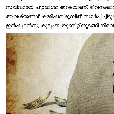
സജീവമായി പുരോഗമിക്കുകയാണ്. ജീവനക്
ആവശ്യങ്ങൾ കമ്മിഷന് മുമ്പിൽ സമർപ്പിച്ചിട്ടുണ
ഇൻഷുറൻസ്, കുടുംബ യൂണിറ്റ് തുടങ്ങി നിര