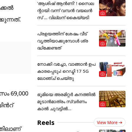
'ആശിഷ് ആൻണി' ! സൈല
ിക്കൽ
ന്റായി വന്ന് വമ്പൻ വയലൻ
സ് ... വില്ലന് കൈയ്യടി
ുന്നത്.
പ്രളയത്തിന് ശേഷം വീട്
വൃത്തിയാക്കുമ്പോൾ ശ്ര
ദ്ധിക്കേണ്ടത്
നോക്കി വച്ചോ, വാങ്ങാൻ ഉപ
കാരപ്പെടും! റെഡ്മി 17 5G
ലോഞ്ച് ചെയ്തു
സം 69,000
ഭൂമിയെ അരമിറ്റർ കനത്തിൽ
മൂടാൻമാത്രം സ്വർണം
്‍റ്
കാൽ ചുവട്ടിൽ...
Reels
View More
്തിലാണ്