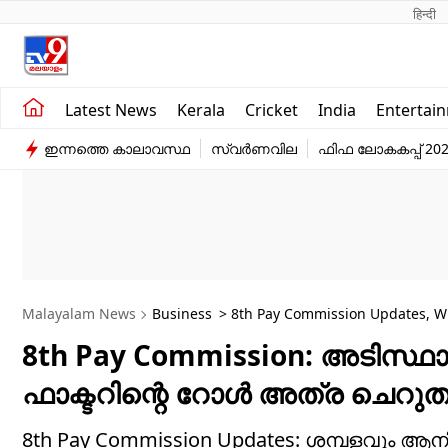
हिन्दी 
Kerala
Business
Latest News
Kerala
Cricket
India
Entertai
India
Education
ഇന്നത്തെ കാലാവസ്ഥ
സ്വർണവില
ഫിഫ ലോകകപ്പ് 20
Entertainment
Sports
Malayalam News
Business
> 8th Pay Commission Updates, Wi
8th Pay Commission: അടിസ്ഥാന ശ
ഫാക്ടറിന്റെ റോൾ അത്ര ചെറുത
8th Pay Commission Updates: ശമ്പളവും ആനിക