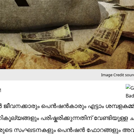
Image Credit sour
M
ാർ ജീവനക്കാരും പെൻഷൻകാരും എട്ടാം ശമ്പളകമ്
ികൂല്യങ്ങളും പരിഷ്കരിക്കുന്നതിന് വേണ്ടിയുള്ള
കാരുടെ സംഘടനകളും പെൻഷൻ ഫോറങ്ങളും അ