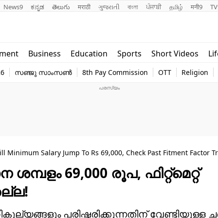
News9
ಕನ್ನಡ
తెలుగు
मराठी
ગુજરાતી
বাংলা
ਪੰਜਾਬੀ
தமிழ்
मनी9
TV
Lifestyle
Religion
nment
Business
Education
Sports
Short Videos
Li
world
Web Stor
26
സഞ്ജു സാംസൺ
8th Pay Commission
OTT
Religion
Technology
Photo
ll Minimum Salary Jump To Rs 69,000, Check Past Fitment Factor T
മ്പളം 69,000 രൂപ, ഫിറ്റ്മെറ്റ്
ല്ല!
ൂല്യങ്ങളും പരിഷ്കരിക്കുന്നതിന് വേണ്ടിയുള്ള 