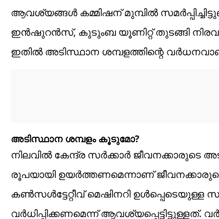
ആവശ്യങ്ങൾ കമ്മിഷന് മുമ്പിൽ സമർപ്പിച്ചിട്ടുണ
ഇൻഷുറൻസ്, കുടുംബ യൂണിറ്റ് തുടങ്ങി നിര
ഇതിൽ അടിസ്ഥാന ശമ്പളത്തിന്റെ വർധനവാണ് ഏ
അടിസ്ഥാന ശമ്പളം കൂടുമോ?
നിലവിൽ കേന്ദ്ര സർക്കാർ ജീവനക്കാരുടെ അട
രൂപയായി ഉയർത്തണമെന്നാണ് ജീവനക്കാ
കൺസൾട്ടേറ്റീവ് മെഷിനറി ഉൾപ്പെടെയുള്
വർധിപ്പിക്കണമെന്ന് ആവശ്യപ്പെട്ടിട്ടുള്ളത്