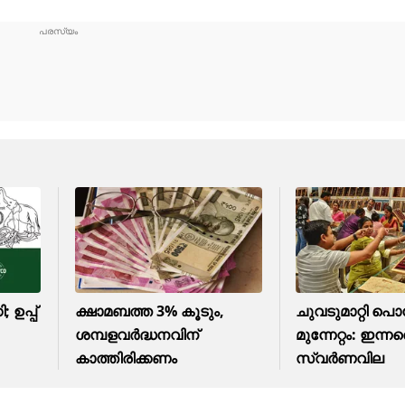
 ഉപ്പ്
ക്ഷാമബത്ത 3% കൂടും,
ചുവടുമാറ്റി പൊന്
ശമ്പളവർദ്ധനവിന്
മുന്നേറ്റം: ഇന്ന
കാത്തിരിക്കണം
സ്വര്‍ണവില