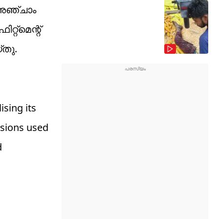
 അഞ്ചാം
്റ്മെന്റ്
്തു.
sing its
ssions used
d