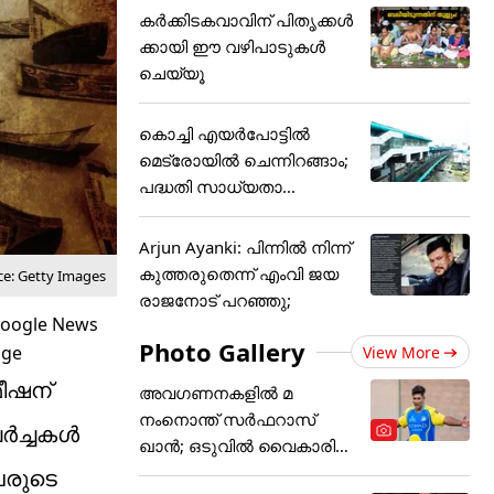
കർക്കിടകവാവിന് പിതൃക്കൾ
ക്കായി ഈ വഴിപാടുകൾ
ചെയ്യൂ
കൊച്ചി എയര്‍പോട്ടില്‍
മെട്രോയില്‍ ചെന്നിറങ്ങാം;
പദ്ധതി സാധ്യതാ...
Arjun Ayanki: പിന്നിൽ നിന്ന്
കുത്തരുതെന്ന് എംവി ജയ
ce: Getty Images
രാജനോട് പറഞ്ഞു;
Photo Gallery
View More
മീഷന്
അവഗണനകളില്‍ മ
നംനൊന്ത് സര്‍ഫറാസ്
 ചർച്ചകൾ
ഖാന്‍; ഒടുവില്‍ വൈകാരിക
പ്രതികരണം
വരുടെ