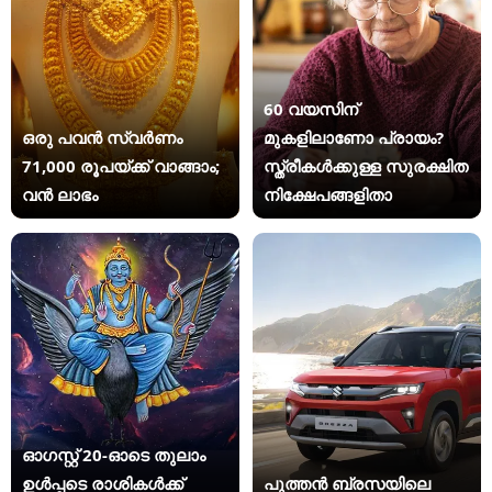
60 വയസിന്
ഒരു പവൻ സ്വർണം
മുകളിലാണോ പ്രായം?
71,000 രൂപയ്ക്ക് വാങ്ങാം;
സ്ത്രീകള്‍ക്കുള്ള സുരക്ഷിത
വൻ ലാഭം
നിക്ഷേപങ്ങളിതാ
ഓഗസ്റ്റ് 20-ഓടെ തുലാം
ഉൾപ്പടെ രാശികൾക്ക്
പുത്തൻ ബ്രസയിലെ