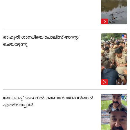
രാഹുൽ ഗാന്ധിയെ പോലീസ് അറസ്റ്റ്
ചെയ്യുന്നു
ലോകകപ്പ് ഫൈനൽ കാണാൻ മോഹൻലാൽ
എത്തിയപ്പോൾ