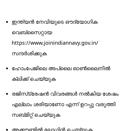
ഇന്ത്യൻ നേവിയുടെ ഔദ്യോഗിക
വെബ്‌സൈറ്റായ
https://www.joinindiannavy.gov.in/
സന്ദർശിക്കുക
ഹോംപേജിലെ അപ്ലൈ ഓൺലൈനിൽ
ക്ലിക്ക് ചെയ്യുക
രജിസ്‌ട്രേഷൻ വിവരങ്ങൾ നൽകിയ ശേഷം
എല്ലാം ശരിയാണോ എന്ന് ഉറപ്പു വരുത്തി
സബ്മിറ്റ് ചെയ്യുക
അക്കൗണ്ടിൽ ലോഗിൻ ചെയ്യുക