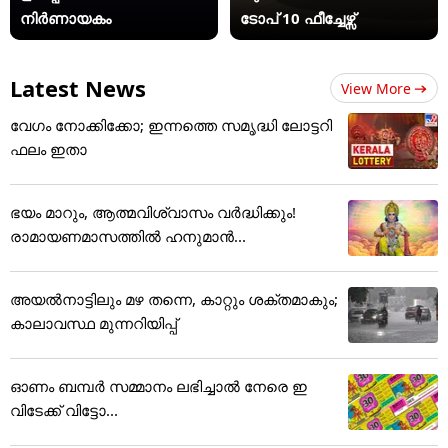
നിർണായകം
ടോപ് 10 ഫീച്ചേഴ്സ്
Latest News
View More
വേഗം നോക്കിക്കോ; ഇന്നത്തെ സമൃദ്ധി ലോട്ടറി
ഫലം ഇതാ
ഭയം മാറും, ആത്മവിശ്വാസം വർദ്ധിക്കും!
രാമായണമാസത്തിൽ ഹനുമാൻ...
അയൽനാട്ടിലും മഴ തന്നെ, കാറ്റും ശക്തമാകും;
കാലാവസ്ഥ മുന്നറിയിപ്പ്
ഓണം ബമ്പര്‍ സമ്മാനം ലഭിച്ചാല്‍ നേരെ ഇ
വിടേക്ക് വിട്ടോ...