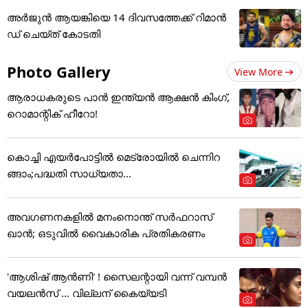
അ‌ർജുൻ ആയങ്കിയെ 14 ദിവസത്തേക്ക് റിമാൻ
ഡ് ചെയ്ത് കോടതി
Photo Gallery
View More
ആരാധകരുടെ പാൻ ഇന്ത്യൻ ആക്ഷൻ കിംഗ്,
റൊമാന്റിക് ഹീറോ!
കൊച്ചി എയര്‍പോട്ടില്‍ മെട്രോയില്‍ ചെന്നിറ
ങ്ങാം;പദ്ധതി സാധ്യതാ...
അവഗണനകളില്‍ മനംനൊന്ത് സര്‍ഫറാസ്
ഖാന്‍; ഒടുവില്‍ വൈകാരിക പ്രതികരണം
'ആശിഷ് ആൻണി' ! സൈലന്റായി വന്ന് വമ്പൻ
വയലൻസ് ... വില്ലന് കൈയ്യടി