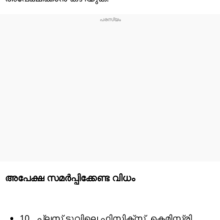
അപേക്ഷ സമർപ്പിക്കേണ്ട വിധം
10 , പ്ലസ് ടുവിലെ ഫിസിക്‌സ്, കെമിസ്ട്രി,