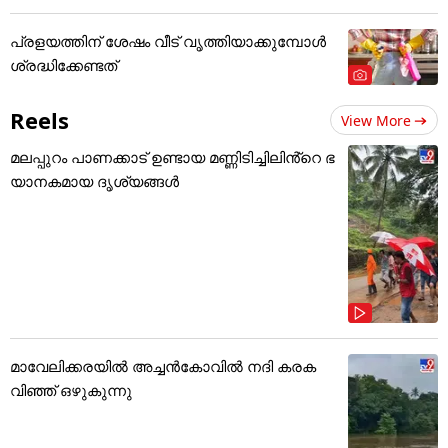
പ്രളയത്തിന് ശേഷം വീട് വൃത്തിയാക്കുമ്പോൾ
ശ്രദ്ധിക്കേണ്ടത്
Reels
View More
മലപ്പുറം പാണക്കാട് ഉണ്ടായ മണ്ണിടിച്ചിലിൻ്റെ ഭ
യാനകമായ ദൃശ്യങ്ങൾ
മാവേലിക്കരയിൽ അച്ചൻകോവിൽ നദി കരക
വിഞ്ഞ് ഒഴുകുന്നു