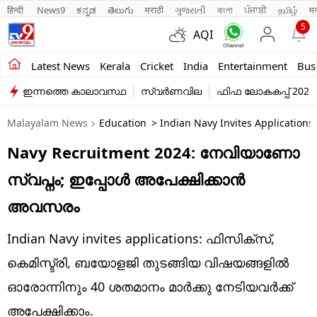
हिन्दी 
News9
ಕನ್ನಡ
తెలుగు
मराठी
ગુજરાતી
বাংলা
ਪੰਜਾਬੀ
தமிழ்
म
5
AQI
Kerala
Latest News
Kerala
Cricket
India
Entertainment
Bus
ഇന്നത്തെ കാലാവസ്ഥ
സ്വർണവില
ഫിഫ ലോകകപ്പ് 2026
India
Malayalam News
Education
> Indian Navy Invites Applications
Entertainment
Navy Recruitment 2024: നേവിയാണോ
Business
സ്വപ്നം; ഇപ്പോൾ അപേക്ഷിക്കാൻ
Education
അവസരം
Sports
Indian Navy invites applications: ഫിസിക്‌സ്,
Lifestyle
കെമിസ്ട്രി, ബയോളജി തുടങ്ങിയ വിഷയങ്ങളിൽ
ഓരോന്നിനും 40 ശതമാനം മാർക്കു നേടിയവർക്ക്
world
അപേക്ഷിക്കാം.