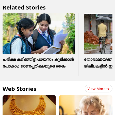
Related Stories
പരീക്ഷ കഴിഞ്ഞിട്ട് പായസം കുടിക്കാന്‍
തോരാമഴയ്ക്ക് ശ
പോകാം; ഓണപ്പരീക്ഷയുടെ ടൈം
ജില്ലകളിൽ ഇന
Web Stories
View More