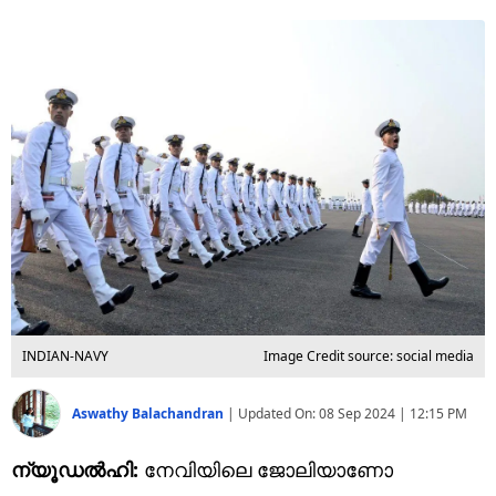
Technology
Religion
Web Story
Photo
Short Videos
INDIAN-NAVY
Image Credit source: social media
Aswathy Balachandran
|
Updated On:
08 Sep 2024 | 12:15 PM
ന്യൂഡൽഹി:
നേവിയിലെ ജോലിയാണോ