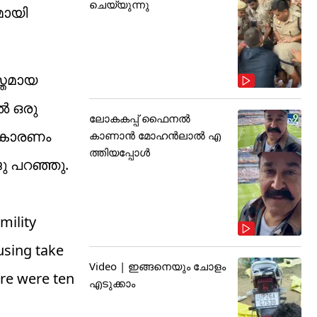
ചെയ്യുന്നു
മായി
സ്തമായ
‍ ഒരു
ലോകകപ്പ് ഫൈനൽ
. കാരണം
കാണാൻ മോഹൻലാൽ എ
ത്തിയപ്പോൾ
ു പറഞ്ഞു.
mility
using take
Video | ഇങ്ങനെയും ചോളം
ere were ten
എടുക്കാം