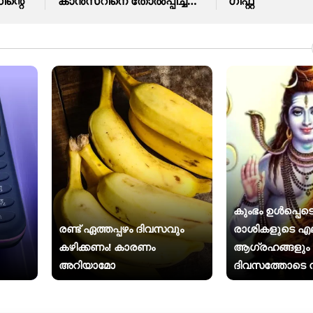
ന്റെ
കാന്‍സറിനെ തോൽപ്പിച്ച
ഗിഫ്റ്റ്
കഥ
കുംഭം ഉൾപ്പെടെ
രണ്ട് ഏത്തപ്പഴം ദിവസവും
രാശികളുടെ എ
കഴിക്കണം! കാരണം
ആഗ്രഹങ്ങളു
അറിയാമോ
ദിവസത്തോടെ ന