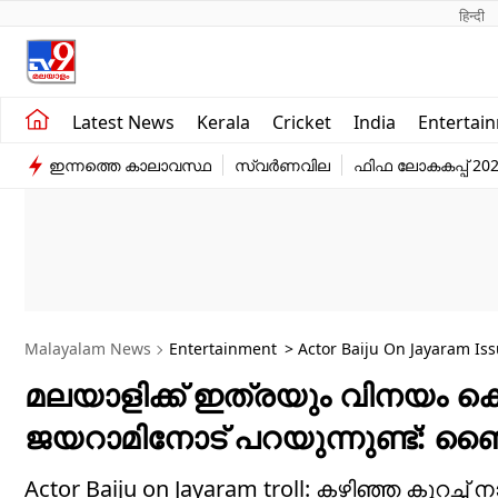
हिन्दी 
Kerala
Business
Latest News
Kerala
Cricket
India
Entertai
India
Education
ഇന്നത്തെ കാലാവസ്ഥ
സ്വർണവില
ഫിഫ ലോകകപ്പ് 20
Entertainment
Sports
Malayalam News
Entertainment
> Actor Baiju On Jayaram I
മലയാളിക്ക് ഇത്രയും വിനയം കൊ
ജയറാമിനോട് പറയുന്നുണ്ട്: ബ
Actor Baiju on Jayaram troll: കഴിഞ്ഞ കുറച്ച