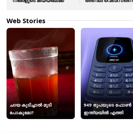
നിങ്ങളുടെ കയ്യിലേക്ക്
അണലി വെബ്സീരീസി
Web Stories
ചായ കുടിച്ചാൽ മുടി
949 രൂപയുടെ ഫോൺ
പോകുമോ?
ഇന്ത്യയിൽ എത്തി