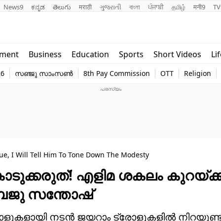
News9
ಕನ್ನಡ
తెలుగు
मराठी
ગુજરાતી
বাংলা
ਪੰਜਾਬੀ
தமிழ்
मनी9
TV
Lifestyle
Religion
nment
Business
Education
Sports
Short Videos
Li
world
Web Stor
26
സഞ്ജു സാംസൺ
8th Pay Commission
OTT
Religion
Technology
Photo
ssue, I Will Tell Him To Tone Down The Modesty
ടുക്കരുത്! എളിമ ശകലം കുറയ്ക്ക
ൈജു സന്തോഷ്‌
് നാളുകളായി നടന്‍ ജയറാം ട്രോളുകളില്‍ നിറയുണ്ട്