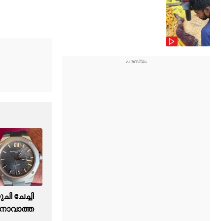
ുചി ചേച്ചി
ാവാത്ത ​