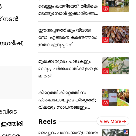
‍
വെള്ളം കയറിയോ? തിരികെ
മടങ്ങുമ്പോൾ ഇക്കാര്യങ്ങ
 നടന്‍
ൾ
ഈന്തപ്പഴത്തിലും വ്യാജ
നോ! എങ്ങനെ കണ്ടെത്താം;
 ജഗദീഷ്,
ഇതാ എളുപ്പവഴി
മുഖക്കുരുവും പാടുകളും
മാറും, ചർമ്മകാന്തിക്ക് ഈ ഇ
ല മതി!
കിറ്റെത്തി കിറ്റെത്തി സ
പ്ലൈകോയുടെ കിറ്റെത്തി;
വിലയും സാധനങ്ങളും...
അവിടെ
Reels
View More
 ഇത്തിരി
മലപ്പുറം പാണക്കാട് ഉണ്ടായ
്‍ വളരെ