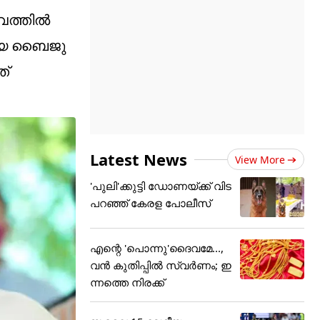
ത്തില്‍
മായ ബൈജു
ത്
Latest News
View More
'പുലി'ക്കുട്ടി ഡോണയ്ക്ക് വിട
പറഞ്ഞ് കേരള പോലീസ്
എന്റെ 'പൊന്നു'ദൈവമേ...,
വൻ കുതിപ്പിൽ സ്വർണം; ഇ
ന്നത്തെ നിരക്ക്