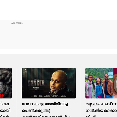
സിലെ
വേദനകളെ അതിജീവിച്ച
തുടക്കം കണ്ട് സ
ചയായി
പെൺകരുത്ത്;
നൽകിയ മറക്കാന