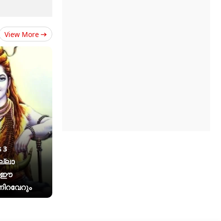
View More
 3
ല്ലാ
ം ഈ
ിറവേറും