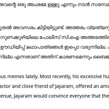
അവന്റെ ഒരു അംശമേ ഉള്ളൂ എന്നും നടന്‍ സരസ
ുതല്‍ അവസരം കിട്ടിയിട്ടുണ്ട്. അത്തരം വ്യത്യ
ാണ്. നുണക്കുഴിയിലെ പോലീസ് സി.ഐ അത്തരത്തില്
 ഊഡിയിപ്പ് കഥാപാത്രങ്ങള്‍ ഇപ്പൊ വരുന്നില്ല
ുന്നില്ല എന്നതാണ് അതിന് കാരണമെന്നും ബൈജ
s memes lately. Most recently, his excessive hu
actor and close friend of Jayaram, offered an am
a venue, Jayaram would convince everyone that th