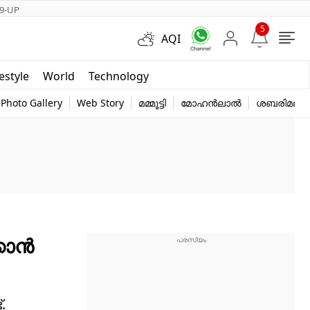
9-UP
5
AQI
Short Videos
festyle
World
Technology
y
Photo Gallery
Web Story
മമ്മൂട്ടി
മോഹൻലാൽ
ശബരിമല
ാന്‍
.