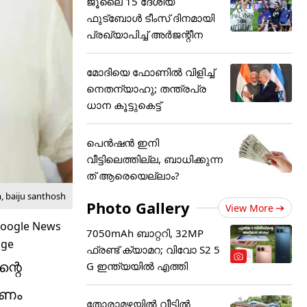
ജൂ​ലൈ 15 ദേശീയ
ഫുട്ബോൾ ടീംസ് ദിനമായി
പ്രഖ്യാപിച്ച് അ‌ർജന്റീന
മോദിയെ ഫോണിൽ വിളിച്ച്
നെതന്യാഹു; തന്ത്രപ്ര
ധാന കൂട്ടുകെട്ട്
പെൻഷൻ ഇനി
വീട്ടിലെത്തില്ല, ബാധിക്കുന്ന
ത് ആരെയെല്ലാം?
, baiju santhosh
Photo Gallery
View More
7050mAh ബാറ്ററി, 32MP
ഫ്രണ്ട് ക്യാമറ; വിവോ S2 5
ന്റെ
G ഇന്ത്യയിൽ എത്തി
രണം
തോരാമഴയിൽ വീട്ടിൽ