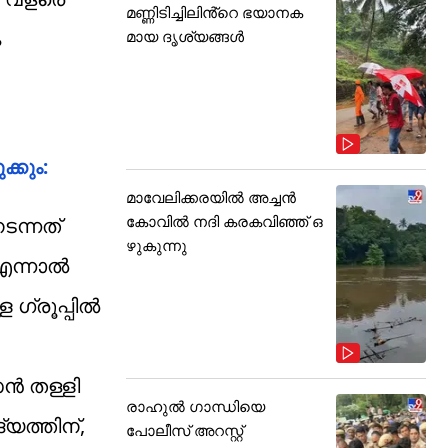
മണ്ണിടിച്ചിലിൻ്റെ ഭയാനക
ം
മായ ദൃശ്യങ്ങൾ
്കും:
മാവേലിക്കരയിൽ അച്ചൻ
കോവിൽ നദി കരകവിഞ്ഞ് ഒ
ടന്നത്
ഴുകുന്നു
ന്നാല്‍
്രൂപ്പില്‍
്‍ തള്ളി
രാഹുൽ ഗാന്ധിയെ
യത്തിന്,
പോലീസ് അറസ്റ്റ്