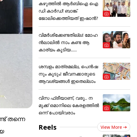
കഴുത്തില്‍ ആര്‍ബിഐ ഐ
ഡി കാര്‍ഡ്! ബാങ്ക്
ജോലിക്കെത്തിയത് ഇഷാന്‍?
വിമർശിക്കേണ്ടതില്ല! മോഹ
ൻലാലിൽ നാം കണ്ട ആ
കാര്യം കൂടിയ.....
ശമ്പളം മാത്രമല്ല, പെൻഷ
നും കൂടും! ജീവനക്കാരുടെ
ആവശ്യങ്ങൾ ഇതെല്ലാം
വിസ ഫ്രീയാണ്, വരൂ.. ന
മുക്ക് ഒമാനിലെ കേരളത്തിൽ
ഒന്ന് പോയിവരാം
് തന്നെ
Reels
View More
്യ