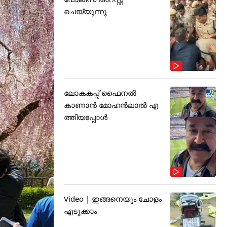
ചെയ്യുന്നു
ലോകകപ്പ് ഫൈനൽ
കാണാൻ മോഹൻലാൽ എ
ത്തിയപ്പോൾ
Video | ഇങ്ങനെയും ചോളം
എടുക്കാം