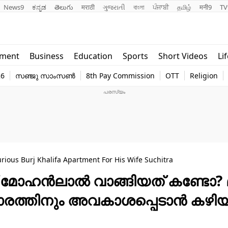
News9
ಕನ್ನಡ
తెలుగు
मराठी
ગુજરાતી
বাংলা
ਪੰਜਾਬੀ
தமிழ்
मनी9
TV
Lifestyle
Religion
nment
Business
Education
Sports
Short Videos
Li
world
Web Stor
26
സഞ്ജു സാംസൺ
8th Pay Commission
OTT
Religion
Technology
Photo
rious Burj Khalifa Apartment For His Wife Suchitra
ക് മോഹൻലാൽ വാങ്ങിയത് കണ്ടോ? മ
ു താരത്തിനും അവകാശപ്പെടാൻ കഴി