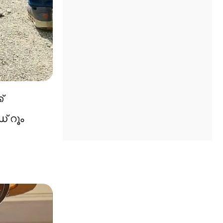
്
് റൂം