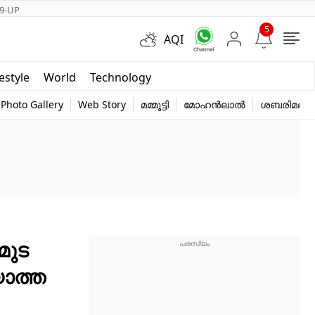
9-UP
5
AQI
Short Videos
festyle
World
Technology
y
Photo Gallery
Web Story
മമ്മൂട്ടി
മോഹൻലാൽ
ശബരിമല
ുട​
യാത്ത