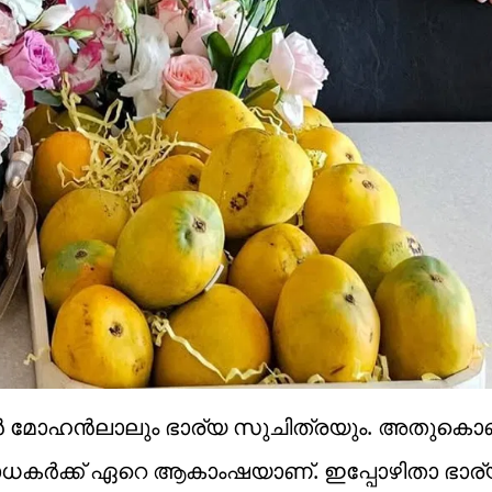
ോ​ഹൻലാലും ഭാര്യ സുചിത്രയും. അതുകൊണ്ട
കർക്ക് ഏറെ ആകാംഷയാണ്. ഇപ്പോഴിതാ ഭാര