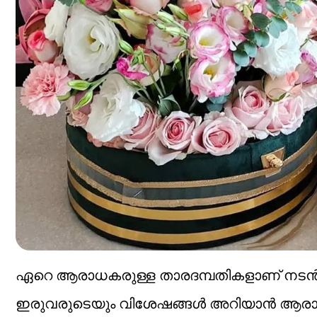
ഏറെ ആരാധകരുള്ള താരദമ്പതികളാണ് നടൻ മ
ഇരുവരുടെയും വിശേഷങ്ങൾ അറിയാൻ ആരാധ