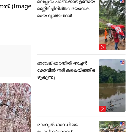
മലപ്പുറം പാണക്കാട് ഉണ്ടായ
നത്. (Image
മണ്ണിടിച്ചിലിൻ്റെ ഭയാനക
മായ ദൃശ്യങ്ങൾ
മാവേലിക്കരയിൽ അച്ചൻ
കോവിൽ നദി കരകവിഞ്ഞ് ഒ
ഴുകുന്നു
രാഹുൽ ഗാന്ധിയെ
പോലീസ് അറസ്റ്റ്