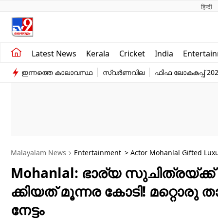
हिन्दी 
Kerala
Business
Latest News
Kerala
Cricket
India
Entertai
India
Education
ഇന്നത്തെ കാലാവസ്ഥ
സ്വർണവില
ഫിഫ ലോകകപ്പ് 20
Entertainment
Sports
Malayalam News
Entertainment
> Actor Mohanlal Gifted Luxu
Mohanlal: ഭാര്യ സുചിത്രയ്ക്
ക്കിയത് മൂന്നര കോടി! മറ്റൊര
നേട്ടം