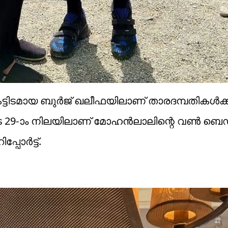
ട്ടിടമായ ബുർജ് ഖലീഫയിലാണ് താരദമ്പതികൾക്ക
ുടെ 29-ാം നിലയിലാണ് മോഹൻലാലിന്റെ വൺ ബെഡ
്പോർട്ട്.