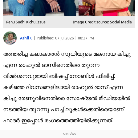
Renu Sudhi Kichu Issue
Image Credit source: Social Media
Ashli C
|
Published:
07 Jul 2026 | 08:37 PM
അന്തരിച്ച കലാകാരൻ സുധിയുടെ മകനായ കിച്ചു
എന്ന രാഹുൽ ദാസിനെതിരെ തുറന്ന
വിമർശനവുമായി ബിഷപ്പ് നോബിൾ ഫിലിപ്പ്.
കഴിഞ്ഞ ദിവസങ്ങളിലായി രാഹുൽ ദാസ് എന്ന
കിച്ചു രേണുവിനെതിരെ സോഷ്യൽ മീഡിയയിൽ
നടത്തിയ തുറന്നു പറച്ചിലുകൾക്കെതിരെയാണ്
ഫാദർ ഇപ്പോൾ രംഗത്തെത്തിയിരിക്കുന്നത്.