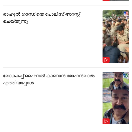
രാഹുൽ ഗാന്ധിയെ പോലീസ് അറസ്റ്റ്
ചെയ്യുന്നു
ലോകകപ്പ് ഫൈനൽ കാണാൻ മോഹൻലാൽ
എത്തിയപ്പോൾ