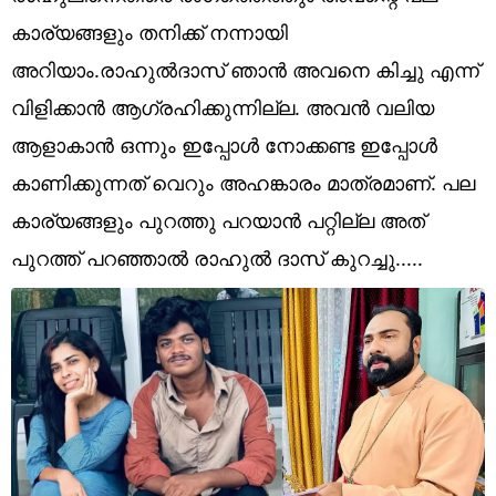
Technology
കാര്യങ്ങളും തനിക്ക് നന്നായി
Religion
അറിയാം.രാഹുൽദാസ് ഞാൻ അവനെ കിച്ചു എന്ന്
വിളിക്കാൻ ആഗ്രഹിക്കുന്നില്ല. അവൻ വലിയ
Web Story
ആളാകാൻ ഒന്നും ഇപ്പോൾ നോക്കണ്ട ഇപ്പോൾ
Photo
കാണിക്കുന്നത് വെറും അഹങ്കാരം മാത്രമാണ്. പല
Short Videos
കാര്യങ്ങളും പുറത്തു പറയാൻ പറ്റില്ല അത്
പുറത്ത് പറഞ്ഞാൽ രാഹുൽ ദാസ് കുറച്ചു.....