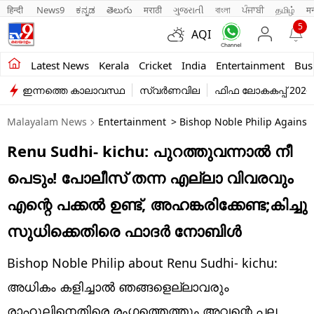
हिन्दी 
News9
ಕನ್ನಡ
తెలుగు
मराठी
ગુજરાતી
বাংলা
ਪੰਜਾਬੀ
தமிழ்
म
5
AQI
Kerala
Latest News
Kerala
Cricket
India
Entertainment
Bus
ഇന്നത്തെ കാലാവസ്ഥ
സ്വർണവില
ഫിഫ ലോകകപ്പ് 2026
India
Malayalam News
Entertainment
> Bishop Noble Philip Against K
Entertainment
Renu Sudhi- kichu: പുറത്തുവന്നാൽ നീ
Business
പെടും! പോലീസ് തന്ന എല്ലാ വിവരവും
Education
എന്റെ പക്കൽ ഉണ്ട്, അഹങ്കരിക്കേണ്ട;കിച്ചു
Sports
സുധിക്കെതിരെ ഫാദർ നോബിൾ
Lifestyle
Bishop Noble Philip about Renu Sudhi- kichu:
world
അധികം കളിച്ചാൽ ഞങ്ങളെല്ലാവരും
രാഹുലിനെതിരെ രംഗത്തെത്തും അവന്റെ പല