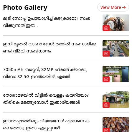
Photo Gallery
View More
മുടി സോപ്പ് ഉപയോഗിച്ച് കഴുകാമോ? സംഭ
വിക്കുന്നത് ഇത്...
ഇനി മുതൽ വാഹനങ്ങൾ തമ്മിൽ സംസാരിക്ക
ണം! വി2വി സംവിധാനം
7050mAh ബാറ്ററി, 32MP ഫ്രണ്ട് ക്യാമറ;
വിവോ S2 5G ഇന്ത്യയിൽ എത്തി
തോരാമഴയിൽ വീട്ടിൽ വെള്ളം കയറിയോ?
തിരികെ മടങ്ങുമ്പോൾ ഇക്കാര്യങ്ങൾ
ഈന്തപ്പഴത്തിലും വ്യാജനോ! എങ്ങനെ ക
ണ്ടെത്താം; ഇതാ എളുപ്പവഴി