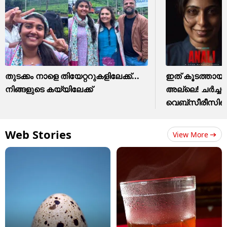
തുടക്കം നാളെ തിയേറ്ററുകളിലേക്ക്...
ഇത് കൂടത്തായ
നിങ്ങളുടെ കയ്യിലേക്ക്
അല്ലെ! ചർച്
വെബ്സീരീസിന്
Web Stories
View More