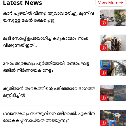
Latest News
View More
കാർ പുഴയിൽ വീണു: യുവാവ് മരിച്ചു, മൂന്ന് വ
യസുള്ള മകൻ രക്ഷപ്പെട്ടു
മുടി സോപ്പ് ഉപയോഗിച്ച് കഴുകാമോ? സംഭ
വിക്കുന്നത് ഇത്...
24-ാം തുരങ്കവും പൂർത്തിയായി! രണ്ടാം ഘട്ട
ത്തിൽ നിർണായക നേട്ടം
കുതിരാൻ തുരങ്കത്തിന്റെ പടിഞ്ഞാറേ ഭാഗത്ത്
മണ്ണിടിച്ചിൽ
ഗവാസ്‌കറും സഞ്ജുവിനെ ഒഴിവാക്കി; ഏകദിന
ലോകകപ്പ് സാധ്യത അടയുന്നു?