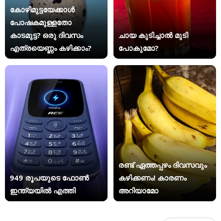
കോഴിമുട്ടയേക്കാൾ
പോഷകമുള്ളതോ
കാടമുട്ട? ഒരു ദിവസം
ചായ കുടിച്ചാൽ മുടി
എത്രയെണ്ണം കഴിക്കാം?
പോകുമോ?
രണ്ട് ഏത്തപ്പഴം ദിവസവും
949 രൂപയുടെ ഫോൺ
കഴിക്കണം! കാരണം
ഇന്ത്യയിൽ എത്തി
അറിയാമോ