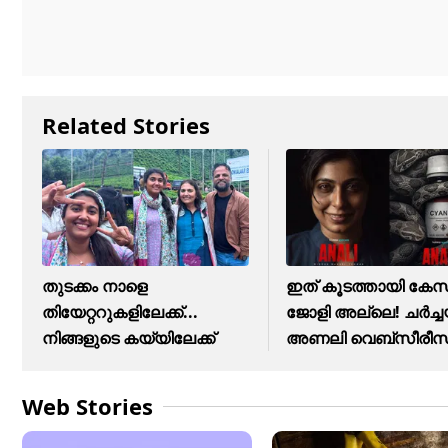
Related Stories
തുടക്കം നാളെ
ഇത് കൂടത്തായി കേ
തിയേറ്ററുകളിലേക്ക്...
ജോളി അല്ലെ! ചർച്
നിങ്ങളുടെ കയ്യിലേക്ക്
അണലി വെബ്സീരീസി
Web Stories