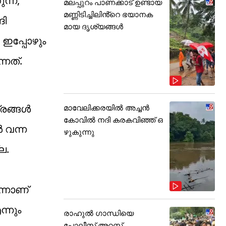
ന്ന,
മലപ്പുറം പാണക്കാട് ഉണ്ടായ
മണ്ണിടിച്ചിലിൻ്റെ ഭയാനക
ദി
മായ ദൃശ്യങ്ങൾ
ഇപ്പോഴും
നത്.
രങ്ങൾ
മാവേലിക്കരയിൽ അച്ചൻ
കോവിൽ നദി കരകവിഞ്ഞ് ഒ
ൾ വന്ന
ഴുകുന്നു
ല.
്നാണ്
്നും
രാഹുൽ ഗാന്ധിയെ
പോലീസ് അറസ്റ്റ്