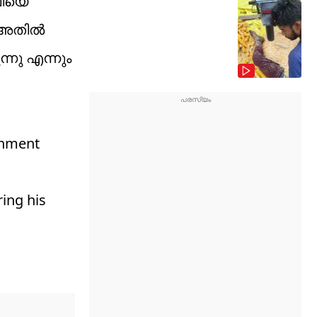
ലിയെ
ും അതിൽ
്നു എന്നും
rnment
ing his