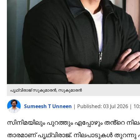
പൃഥ്വിരാജ് സുകുമാരൻ, സുകുമാരൻ
Sumeesh T Unneen
|
Published:
03 Jul 2026 | 1
സിനിമയിലും പുറത്തും എപ്പോഴും തൻ്റെ നി
താരമാണ് പൃഥ്വിരാജ്. നിലപാടുകൾ തുറന്നു പ