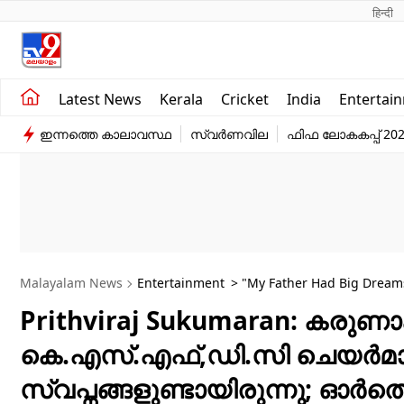
हिन्दी 
Kerala
Business
Latest News
Kerala
Cricket
India
Entertai
India
Education
ഇന്നത്തെ കാലാവസ്ഥ
സ്വർണവില
ഫിഫ ലോകകപ്പ് 20
Entertainment
Sports
Malayalam News
Entertainment
> "My Father Had Big Dream
Prithviraj Sukumaran: കരു
കെ.എസ്.എഫ്,ഡി.സി ചെയർമാൻ
സ്വപ്നങ്ങളുണ്ടായിരുന്നു; ഓർത്ത