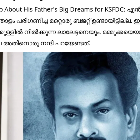
p About His Father's Big Dreams for KSFDC: എൻ
പരിഗണിച്ച മറ്റൊരു ബജറ്റ് ഉണ്ടായിട്ടില്ല. 
്ളിൽ നിൽക്കുന്ന ലാലേട്ടനെയും, മമ്മൂക്കയെയു
അതിനൊരു നന്ദി പറയേണ്ടത്.