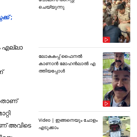
ചെയ്യുന്നു
്ക് ;
ം എല്ലാ
ലോകകപ്പ് ഫൈനൽ
കാണാൻ മോഹൻലാൽ എ
ത്തിയപ്പോൾ
്
 അതാണ്
റ്റി
Video | ഇങ്ങനെയും ചോളം
ആണ് അവിടെ
എടുക്കാം