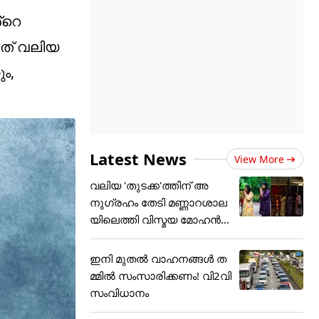
്റെ
ഇത് വലിയ
ം,
Latest News
View More
വലിയ 'തുടക്ക'ത്തിന് അ
നുഗ്രഹം തേടി മണ്ണാറശാല
യിലെത്തി വിസ്മയ മോഹൻ
ലാ
ഇനി മുതൽ വാഹനങ്ങൾ ത
മ്മിൽ സംസാരിക്കണം! വി2വി
സംവിധാനം