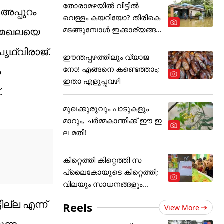
തോരാമഴയിൽ വീട്ടിൽ
അപ്പുറം
വെള്ളം കയറിയോ? തിരികെ
മടങ്ങുമ്പോൾ ഇക്കാര്യങ്ങ
 മേഖലയെ
ൾ
ൃഥ്വിരാജ്.
ഈന്തപ്പഴത്തിലും വ്യാജ
നോ! എങ്ങനെ കണ്ടെത്താം;
െ
ഇതാ എളുപ്പവഴി
.
മുഖക്കുരുവും പാടുകളും
മാറും, ചർമ്മകാന്തിക്ക് ഈ ഇ
ല മതി!
കിറ്റെത്തി കിറ്റെത്തി സ
പ്ലൈകോയുടെ കിറ്റെത്തി;
വിലയും സാധനങ്ങളും...
ല്ല എന്ന്
Reels
View More