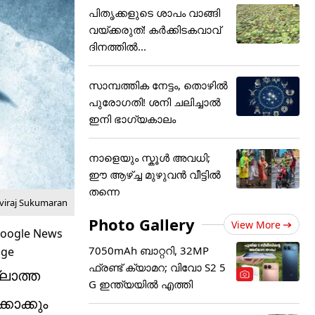
പിതൃക്കളുടെ ശാപം വാങ്ങി
വയ്ക്കരുത്! കർക്കിടകവാവ്
ദിനത്തിൽ...
സാമ്പത്തിക നേട്ടം, തൊഴിൽ
പുരോഗതി! ശനി ചലിച്ചാൽ
ഇനി ഭാഗ്യകാലം
നാളെയും സ്കൂൾ അവധി;
ഈ ആഴ്ച്ച മുഴുവൻ വീട്ടിൽ
തന്നെ
hviraj Sukumaran
Photo Gallery
View More
7050mAh ബാറ്ററി, 32MP
ഫ്രണ്ട് ക്യാമറ; വിവോ S2 5
ലാത്ത
G ഇന്ത്യയിൽ എത്തി
കാക്കും