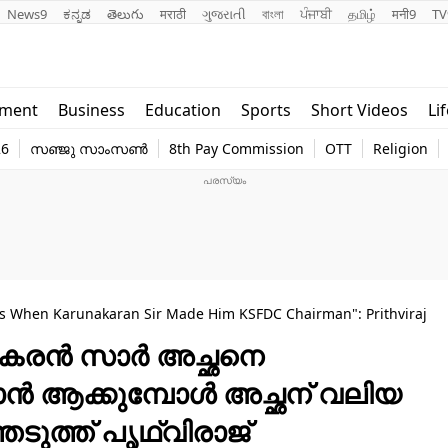
News9
ಕನ್ನಡ
తెలుగు
मराठी
ગુજરાતી
বাংলা
ਪੰਜਾਬੀ
தமிழ்
मनी9
TV
Lifestyle
Religion
nment
Business
Education
Sports
Short Videos
Li
world
Web Stor
26
സഞ്ജു സാംസൺ
8th Pay Commission
OTT
Religion
Technology
Photo
s When Karunakaran Sir Made Him KSFDC Chairman": Prithviraj
ണാകരൻ സാർ അച്ഛനെ
 ആക്കുമ്പോൾ അച്ഛന് വലിയ
െടുത്ത് പൃഥ്വിരാജ്