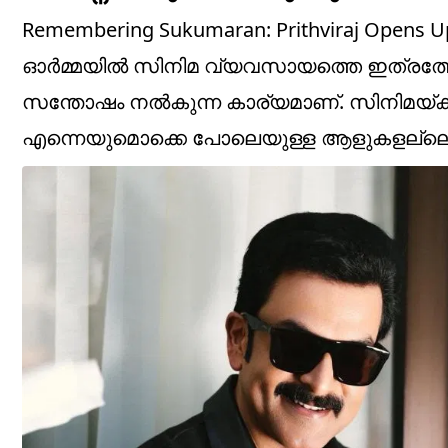
Remembering Sukumaran: Prithviraj Opens U
ഓർമ്മയിൽ സിനിമ വ്യവസായത്തെ ഇത്രത്തോളം 
സന്തോഷം നൽകുന്ന കാര്യമാണ്. സിനിമയ്ക്കുള
എന്നെയുമൊക്കെ പോലെയുള്ള ആളുകളല്ലെ 