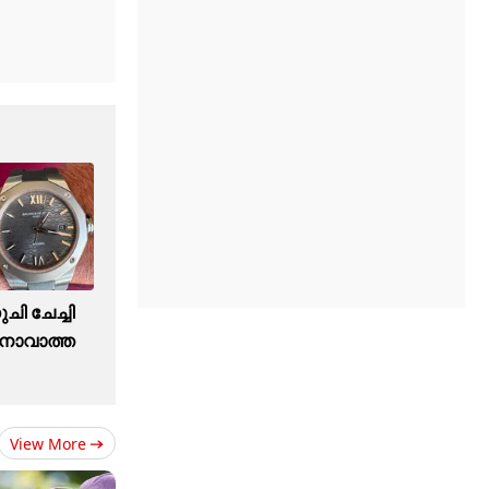
ുചി ചേച്ചി
ാവാത്ത ​
View More