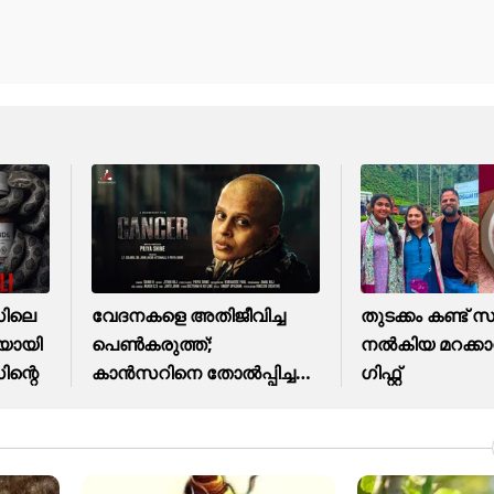
സിലെ
വേദനകളെ അതിജീവിച്ച
തുടക്കം കണ്ട് സ
ചയായി
പെൺകരുത്ത്;
നൽകിയ മറക്കാന
ന്റെ
കാന്‍സറിനെ തോൽപ്പിച്ച
ഗിഫ്റ്റ്
കഥ