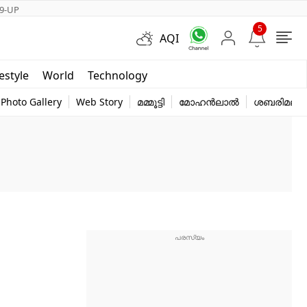
9-UP
5
AQI
Short Videos
festyle
World
Technology
y
Photo Gallery
Web Story
മമ്മൂട്ടി
മോഹൻലാൽ
ശബരിമല