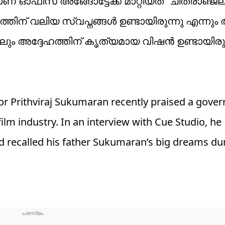
ണ് ഓഫീസ് അങ്ങോട്ടേക്ക് മാറ്റിയത്” ചിത്രാഞ്ജ
ദേഹത്തിന് വലിയ സ്വപ്നങ്ങൾ ഉണ്ടായിരുന്നു എന്ന
ങ്കിലും അദ്ദേഹത്തിന് കൃത്യമായ വിഷൻ ഉണ്ടായിരുന
or Prithviraj Sukumaran recently praised a gove
ilm industry. In an interview with Cue Studio, he
d recalled his father Sukumaran’s big dreams dur