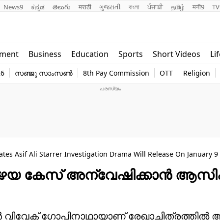
News9
ಕನ್ನಡ
తెలుగు
मराठी
ગુજરાતી
বাংলা
ਪੰਜਾਬੀ
தமிழ்
मनी9
TV
Lifestyle
Religion
nment
Business
Education
Sports
Short Videos
Li
world
Web Stor
26
സഞ്ജു സാംസൺ
8th Pay Commission
OTT
Religion
Technology
Photo
s Asif Ali Starrer Investigation Drama Will Release On January 9
 പഴയ കേസ് അന്വേഷിക്കാൻ ആസി
ക്ടർ വിവേക് ഗോപിനാഥായാണ് രേഖാചിത്രത്തി