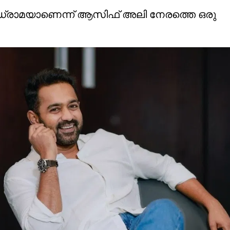
 ഡ്രാമയാണെന്ന് ആസിഫ് അലി നേരത്തെ ഒരു