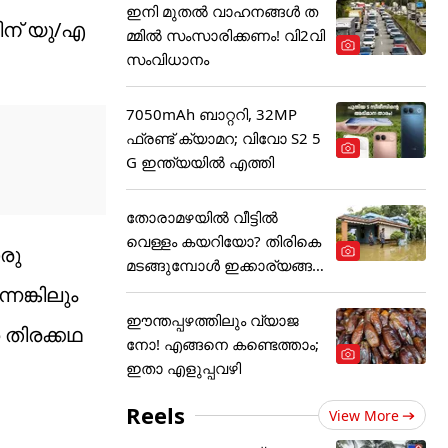
ഇനി മുതൽ വാഹനങ്ങൾ ത
ന് യു/എ
മ്മിൽ സംസാരിക്കണം! വി2വി
സംവിധാനം
7050mAh ബാറ്ററി, 32MP
ഫ്രണ്ട് ക്യാമറ; വിവോ S2 5
G ഇന്ത്യയിൽ എത്തി
തോരാമഴയിൽ വീട്ടിൽ
വെള്ളം കയറിയോ? തിരികെ
രു
മടങ്ങുമ്പോൾ ഇക്കാര്യങ്ങ
ൾ
ങ്കിലും
ഈന്തപ്പഴത്തിലും വ്യാജ
 തിരക്കഥ
നോ! എങ്ങനെ കണ്ടെത്താം;
ഇതാ എളുപ്പവഴി
Reels
View More