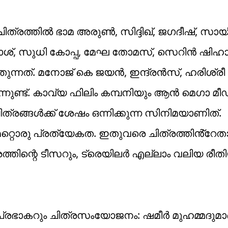
ത്തിൽ ഭാമ അരുൺ, സിദ്ദിഖ്, ജഗദീഷ്, സായ
പ്രകാശ്, സുധി കോപ്പ, മേഘ തോമസ്, സെറിൻ ഷിഹ
ത്തുന്നത്. മനോജ് കെ ജയൻ, ഇന്ദ്രൻസ്, ഹരി
നുണ്ട്. കാവ്യ ഫിലിം കമ്പനിയും ആൻ മെഗാ മ
 ചിത്രങ്ങൾക്ക് ശേഷം ഒന്നിക്കുന്ന സിനിമയാണിത്.
മറ്റൊരു പ്രത്യേകത. ഇതുവരെ ചിത്രത്തിൻ്റേത
ിത്രത്തിന്റെ ടീസറും, ട്രെയിലർ എല്ലാം വലിയ രീ
പ്രഭാകറും ചിത്രസംയോജനം: ഷമീർ മുഹമ്മദുമാ