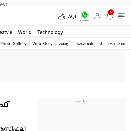
9-UP
5
AQI
Short Videos
festyle
World
Technology
y
Photo Gallery
Web Story
മമ്മൂട്ടി
മോഹൻലാൽ
ശബരിമല
ഫ്
ൽ ആസിഫലി