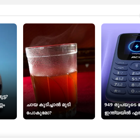
കഥ
്ട?
ണം
ചായ കുടിച്ചാൽ മുടി
949 രൂപയുടെ
പോകുമോ?
ഇന്ത്യയിൽ എത