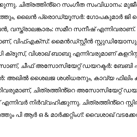
ന്നു. ചിത്രത്തിൻ്റെ സംഗീത സംവിധാനം: മുജീ
ത്തും, ലൈൻ പ്രൊഡ്യൂസർ: ഗോപകുമാർ ജി ക
വസ്ത്രാലങ്കാരം: സമീറ സനീഷ് എന്നിവരാണ്.
റാണ്, വിഫ്എക്സ്: മൈൻഡ്സ്റ്റീൻ സ്റ്റുഡിയോസു
ൂസ്, വിശാഖ് ബാബു എന്നിവരുമാണ് കളറിസ്റ്റ്
െയ്സാണ്, ചീഫ് അസോസിയേറ്റ് ഡയറക്ടർ: ബേബി പ
റർ: അഖിൽ ശൈലജ ശശിധരനും, കാവ്യ ഫിലിം ക
ന്നിവരുമാണ്, ചിത്രത്തിൻ്റെ അസോസിയേറ്റ് ഡയറ
‌ എന്നിവർ നിർവ്വഹിക്കുന്നു. ചിത്രത്തിൻ്റെ സ്റ്റ
 പി ആർ ഒ & മാർക്കറ്റിംഗ്: വൈശാഖ് വടക്കേവീ