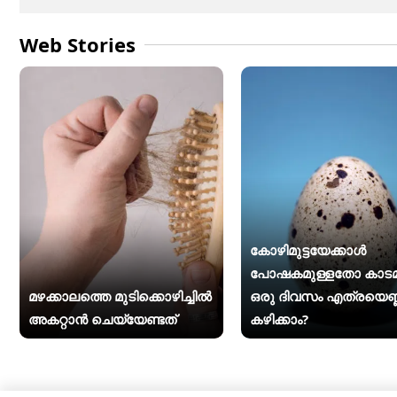
വിസ്മയ മോഹൻലാ
Web Stories
കോഴിമുട്ടയേക്കാൾ
പോഷകമുള്ളതോ കാടമുട
മഴക്കാലത്തെ മുടിക്കൊഴിച്ചിൽ
ഒരു ദിവസം എത്രയെണ്
അകറ്റാൻ ചെയ്യേണ്ടത്
കഴിക്കാം?