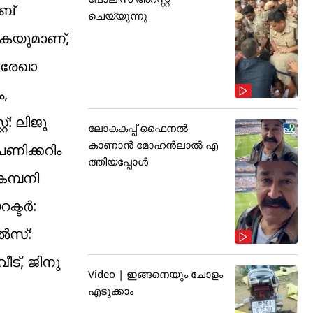
ബ്
ചെയ്യുന്നു
െയുമാണ്,
 രേഖാ
ം,
: ലിജു
ലോകകപ്പ് ഫൈനൽ
കാണാൻ മോഹൻലാൽ എ
ണിക്കറിം
ത്തിയപ്പോൾ
മ്പനി
ക്ടർ:
ിൽസ്:
ട്, ജിനു
Video | ഇങ്ങനെയും ചോളം
എടുക്കാം