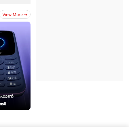
View More
 ഫോൺ
്തി