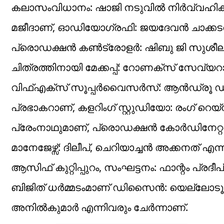
കലാസംവിധാനം: ഷാജി നടുവിൽ നിർവ്വഹിക്കു
മജീദാണ്, ഓഡിയോഗ്രഫി: ജയദേവൻ ചാക്കട
പ്രൊഡക്ഷൻ കൺട്രോളർ: ഷിബു ജി സുശീലൻ, 
ചിത്രത്തിനായി മേക്കപ്പ്: റോണക്‌സ് സേവ്യ
വിഫ്എക്സ് സൂപ്പർവൈസർസ്: ആൻഡ്രൂ ഡി ക്ര
പ്രഭാകറാണ്, കളറിംഗ് സ്റ്റുഡിയോ: രംഗ് റ
പ്രേംനാഥുമാണ്, പ്രൊഡക്ഷൻ കോർഡിനേറ്
മാനേജേഴ്സ്: ദിലീപ്, ചെറിയാച്ചൻ അക്കനത് എ
ആസിഫ് കുറ്റിപ്പുറം, സംഘട്ടനം: ഫാന്റം പ്രദീപ്
ബിജിത് ധർമ്മടംമാണ് ഡിസൈൻ: യെല്ലോടൂത്തും
അനിൽകുമാർ എന്നിവരും ചേർന്നാണ്.