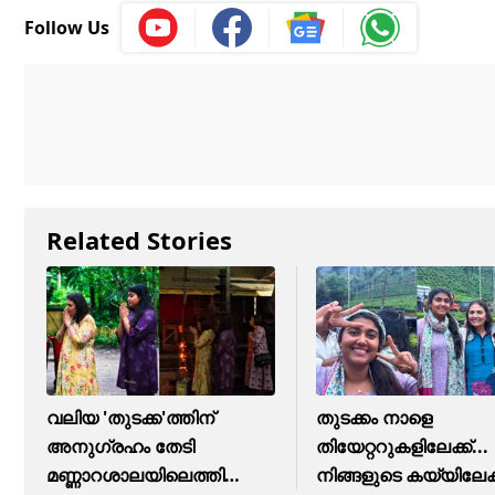
Follow Us
Related Stories
വലിയ 'തുടക്ക'ത്തിന്
തുടക്കം നാളെ
അനുഗ്രഹം തേടി
തിയേറ്ററുകളിലേക്ക്...
മണ്ണാറശാലയിലെത്തി
നിങ്ങളുടെ കയ്യിലേക്