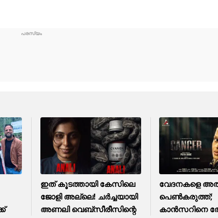
ഇത് കൂടത്തായി കേസിലെ
വേദനകളെ അതിജ
ജോളി അല്ലെ! ചർച്ചയായി
പെൺകരുത്ത്;
ക്
അണലി വെബ്സീരീസിന്റെ
കാന്‍സറിനെ തോ