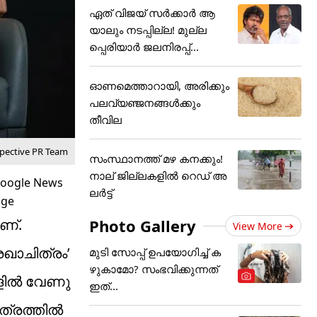
ഏത് വിജയ് സർക്കാർ ആ
യാലും നടപ്പില്ല! മുല്ല
പ്പെരിയാർ ജലനിരപ്പ്...
ഓണമെത്താറായി, അരിക്കും
പലവ്യഞ്ജനങ്ങൾക്കും
തീവില
spective PR Team
സംസ്ഥാനത്ത് മഴ കനക്കും!
നാല് ജില്ലകളിൽ റെഡ് അ
ലർട്ട്
Photo Gallery
ണ്.
View More
ഖാചിത്രം’
മുടി സോപ്പ് ഉപയോഗിച്ച് ക
ഴുകാമോ? സംഭവിക്കുന്നത്
കളിൽ വേണു
ഇത്...
ിത്രത്തിൽ