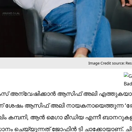
Image Credit source: Re
േസ് അന്വേഷിക്കാൻ ആസിഫ് അലി എത്തുകയാ
ത്തിന് ശേഷം ആസിഫ് അലി നായകനായെത്തുന്ന ‘രേ
ഫിലിം കമ്പനി, ആൻ മെഗാ മീഡിയ എന്നീ ബാനറു
സംവിധാനം ചെയ്യുന്നത് ജോഫിൻ ടി ചാക്കോയാണ്. ച