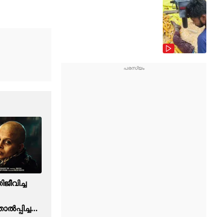
ീവിച്ച
ൽപ്പിച്ച