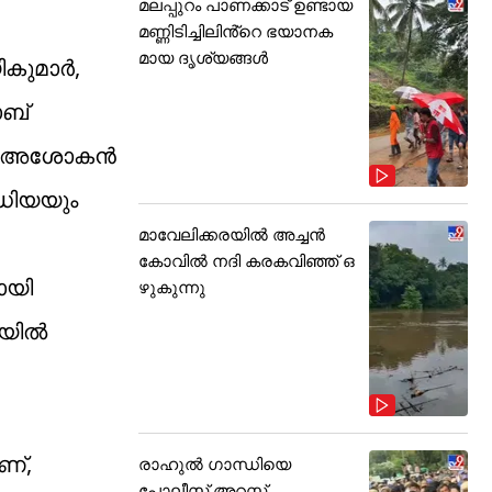
മലപ്പുറം പാണക്കാട് ഉണ്ടായ
മണ്ണിടിച്ചിലിൻ്റെ ഭയാനക
മായ ദൃശ്യങ്ങൾ
ികുമാർ,
ാബ്
ശ്രീ അശോകൻ
ീഡിയയും
മാവേലിക്കരയിൽ അച്ചൻ
കോവിൽ നദി കരകവിഞ്ഞ് ഒ
ായി
ഴുകുന്നു
തിയിൽ
ണ്,
രാഹുൽ ഗാന്ധിയെ
പോലീസ് അറസ്റ്റ്