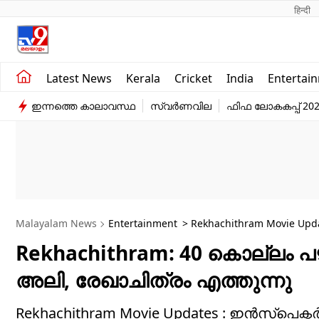
हिन्दी 
Kerala
Business
Latest News
Kerala
Cricket
India
Entertai
India
Education
ഇന്നത്തെ കാലാവസ്ഥ
സ്വർണവില
ഫിഫ ലോകകപ്പ് 20
Entertainment
Sports
Malayalam News
Entertainment
> Rekhachithram Movie Update
Rekhachithram: 40 കൊല്ലം
അലി, രേഖാചിത്രം എത്തുന്നു
Rekhachithram Movie Updates : ഇൻസ്പെ