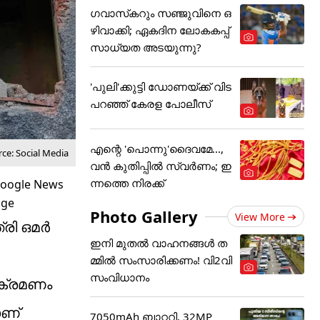
ഗവാസ്‌കറും സഞ്ജുവിനെ ഒ
ഴിവാക്കി; ഏകദിന ലോകകപ്പ്
സാധ്യത അടയുന്നു?
'പുലി'ക്കുട്ടി ഡോണയ്ക്ക് വിട
പറഞ്ഞ് കേരള പോലീസ്
എന്റെ 'പൊന്നു'ദൈവമേ...,
ce: Social Media
വൻ കുതിപ്പിൽ സ്വർണം; ഇ
ന്നത്തെ നിരക്ക്
Photo Gallery
View More
്രി ഒമർ
ഇനി മുതൽ വാഹനങ്ങൾ ത
മ്മിൽ സംസാരിക്കണം! വി2വി
സംവിധാനം
ആക്രമണം
ാണ്
7050mAh ബാറ്ററി, 32MP