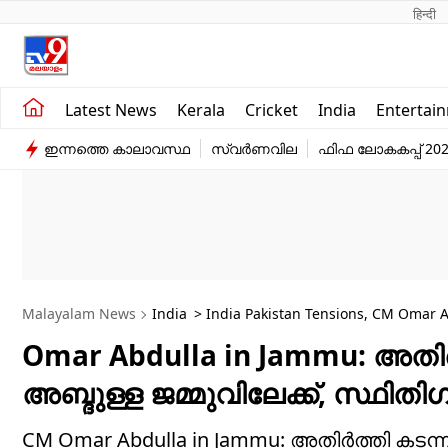
हिन्दी 
Kerala
Business
Latest News
Kerala
Cricket
India
Entertai
India
Education
ഇന്നത്തെ കാലാവസ്ഥ
സ്വർണവില
ഫിഫ ലോകകപ്പ് 20
Entertainment
Sports
Malayalam News
India
> India Pakistan Tensions, CM Omar A
Omar Abdulla in Jammu: അതി
അബ്ദുള്ള ജമ്മുവിലേക്ക്, സ്ഥി
CM Omar Abdulla in Jammu: അതിർത്തി കടന