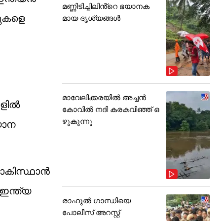
മണ്ണിടിച്ചിലിൻ്റെ ഭയാനക
ണുകളെ
മായ ദൃശ്യങ്ങൾ
മാവേലിക്കരയിൽ അച്ചൻ
ങളിൽ
കോവിൽ നദി കരകവിഞ്ഞ് ഒ
ഴുകുന്നു
യാന
 പാകിസ്ഥാൻ
ഇന്ത്യ
രാഹുൽ ഗാന്ധിയെ
പോലീസ് അറസ്റ്റ്