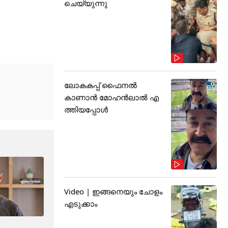
ചെയ്യുന്നു
ലോകകപ്പ് ഫൈനൽ
കാണാൻ മോഹൻലാൽ എ
ത്തിയപ്പോൾ
Video | ഇങ്ങനെയും ചോളം
എടുക്കാം