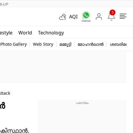
9-UP
5
AQI
Short Videos
festyle
World
Technology
y
Photo Gallery
Web Story
മമ്മൂട്ടി
മോഹൻലാൽ
ശബരിമല
ttack
മർ
ാകിസ്ഥാൻ.