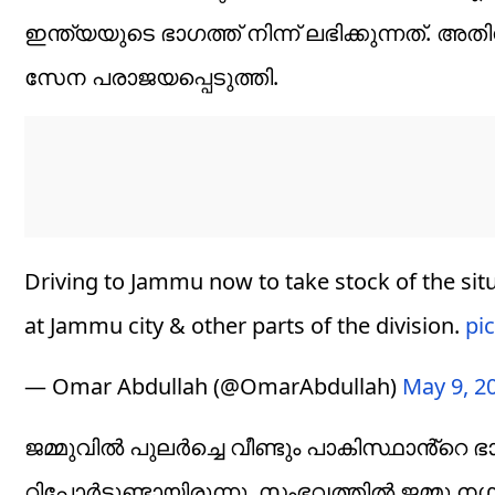
ഇന്ത്യയുടെ ഭാ​ഗത്ത് നിന്ന് ലഭിക്കുന്നത്.
സേന പരാജയപ്പെടുത്തി.
Driving to Jammu now to take stock of the situa
at Jammu city & other parts of the division.
pi
— Omar Abdullah (@OmarAbdullah)
May 9, 2
ജമ്മുവിൽ പുലർച്ചെ വീണ്ടും പാകിസ്ഥാൻ്റെ ഭ
റിപ്പോർട്ടുണ്ടായിരുന്നു. സംഭവത്തിൽ ജമ്മു