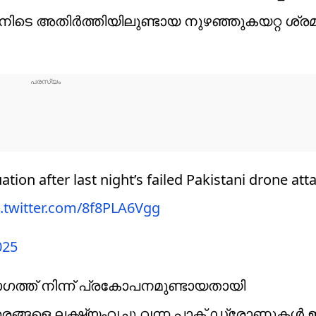
 അതിനിടെ അതിർത്തിയിലുണ്ടായ നുഴഞ്ഞുകയറ്റ ശ്ര
tion after last night’s failed Pakistani drone att
c.twitter.com/8f8PLA6Vgg
025
ാ​ഗത്ത് നിന്ന് പ്രകോപനമുണ്ടായതായി
 ന​ഗരങ്ങളെ ലക്ഷ്യംവച്ചു വന്ന പാക് ഡ്രോണുകൾ 