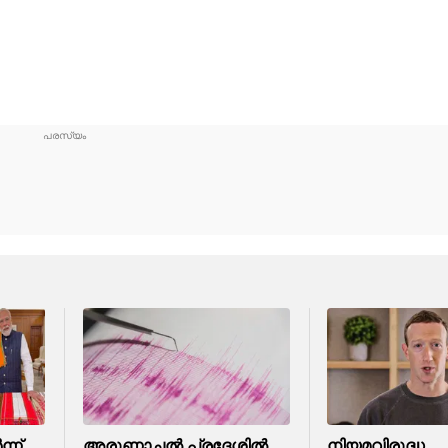
ന്ന്
അരുണാചൽ പ്രദേശിൽ
നിയമവിരുദ്ധ