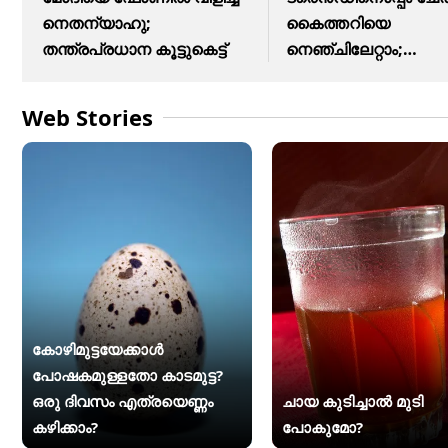
നെതന്യാഹു;
കൈത്തറിയെ
തന്ത്രപ്രധാന കൂട്ടുകെട്ട്
നെഞ്ചിലേറ്റാം;
ആഹ്വാനം ചെയ്ത്
Web Stories
കോഴിമുട്ടയേക്കാൾ
പോഷകമുള്ളതോ കാടമുട്ട?
ഒരു ദിവസം എത്രയെണ്ണം
ചായ കുടിച്ചാൽ മുടി
കഴിക്കാം?
പോകുമോ?