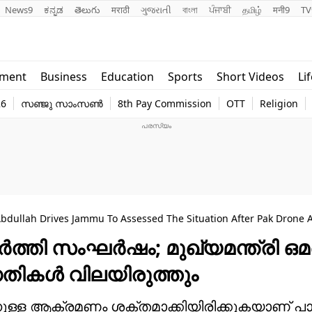
News9
ಕನ್ನಡ
తెలుగు
मराठी
ગુજરાતી
বাংলা
ਪੰਜਾਬੀ
தமிழ்
मनी9
TV
Lifestyle
Religion
nment
Business
Education
Sports
Short Videos
Li
world
Web Stor
26
സഞ്ജു സാംസൺ
8th Pay Commission
OTT
Religion
Technology
Photo
bdullah Drives Jammu To Assessed The Situation After Pak Drone A
ർത്തി സംഘർഷം; മുഖ്യമന്ത്രി ഒ
തിഗതികൾ വിലയിരുത്തും
്നുള്ള ആക്രമണം ശക്തമാക്കിയിരിക്കുകയാണ് പ