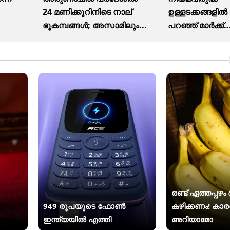
24 മണിക്കൂറിനിടെ നാല്
ഉള്ളടക്കങ്ങളിൽ മ
ഭൂകമ്പങ്ങൾ; അസാമിലും...
പറഞ്ഞ് മാർക്ക്
സക്കർബർഗ്
രണ്ട് ഏത്തപ്പഴ
949 രൂപയുടെ ഫോൺ
കഴിക്കണം! കാ
ഇന്ത്യയിൽ എത്തി
അറിയാമോ