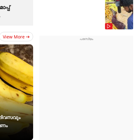
ാപ്പ്
View More
ം ദിവസവും
രണം