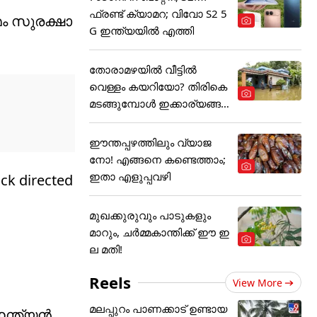
ഫ്രണ്ട് ക്യാമറ; വിവോ S2 5
മം സുരക്ഷാ
G ഇന്ത്യയിൽ എത്തി
തോരാമഴയിൽ വീട്ടിൽ
വെള്ളം കയറിയോ? തിരികെ
മടങ്ങുമ്പോൾ ഇക്കാര്യങ്ങ
ൾ
ഈന്തപ്പഴത്തിലും വ്യാജ
നോ! എങ്ങനെ കണ്ടെത്താം;
ഇതാ എളുപ്പവഴി
ack directed
മുഖക്കുരുവും പാടുകളും
മാറും, ചർമ്മകാന്തിക്ക് ഈ ഇ
ല മതി!
Reels
View More
മലപ്പുറം പാണക്കാട് ഉണ്ടായ
ഇന്ത്യൻ