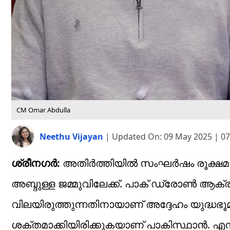
CM Omar Abdulla
Neethu Vijayan
|
Updated On:
09 May 2025 | 0
ശ്രീന​ഗർ:
അതിർത്തിയിൽ സംഘർഷം രൂക്ഷമായി
അബ്ദുള്ള ജമ്മുവിലേക്ക്. പാക് ഡ്രോൺ ആക
വിലയിരുത്തുന്നതിനായാണ് അദ്ദേഹം യുദ്ധഭൂ
ശക്തമാക്കിയിരിക്കുകയാണ് പാകിസ്ഥാൻ. എന