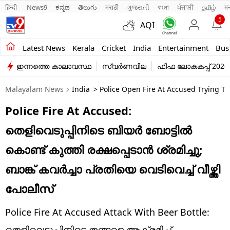
हिन्दी 
News9
ಕನ್ನಡ
తెలుగు
मराठी
ગુજરાતી
বাংলা
ਪੰਜਾਬੀ
தமிழ்
म
5
AQI
Kerala
Latest News
Kerala
Cricket
India
Entertainment
Bus
ഇന്നത്തെ കാലാവസ്ഥ
സ്വർണവില
ഫിഫ ലോകകപ്പ് 2026
India
Malayalam News
India
> Police Open Fire At Accused Trying To 
Entertainment
Police Fire At Accused:
Business
തെളിവെടുപ്പിനിടെ ബിയർ ബോട്ടിൽ
Education
കൊണ്ട് കുത്തി രക്ഷപ്പെടാൻ ശ്രമിച്ചു;
Sports
ബാങ്ക് കവർച്ചാ പ്രതിയെ വെടിവെച്ച് വീഴ്ത്തി
Lifestyle
പോലീസ്
world
Police Fire At Accused Attack With Beer Bottle:
തെളിവെടുപ്പിനിടെ തങ്ങളെ ആക്രമിച്ച്