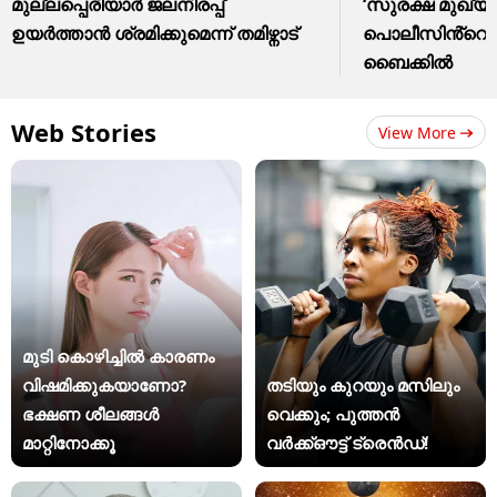
മുല്ലപ്പെരിയാർ ജലനിരപ്പ്
‘സുരക്ഷ മുഖ്യം
ഉയർത്താൻ ശ്രമിക്കുമെന്ന് തമിഴ്നാട്
പൊലീസിൻ്റെ
ബൈക്കിൽ
Web Stories
View More
മുടി കൊഴിച്ചിൽ കാരണം
വിഷമിക്കുകയാണോ?
തടിയും കുറയും മസിലും
ഭക്ഷണ ശീലങ്ങൾ
വെക്കും; പുത്തൻ
മാറ്റിനോക്കൂ
വർക്ക്ഔട്ട് ട്രെൻഡ്!