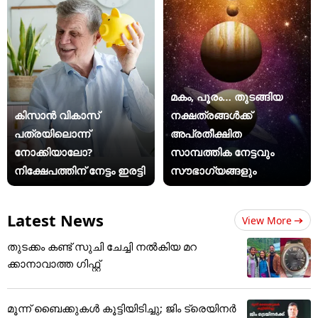
മകം, പൂരം… തുടങ്ങിയ
കിസാന്‍ വികാസ്
നക്ഷത്രങ്ങൾക്ക്
പത്രയിലൊന്ന്
അപ്രതീക്ഷിത
നോക്കിയാലോ?
സാമ്പത്തിക നേട്ടവും
നിക്ഷേപത്തിന് നേട്ടം ഇരട്ടി
സൗഭാഗ്യങ്ങളും
Latest News
View More
തുടക്കം കണ്ട് സുചി ചേച്ചി നൽകിയ മറ
ക്കാനാവാത്ത ​ഗിഫ്റ്റ്
മൂന്ന് ബൈക്കുകൾ കൂട്ടിയിടിച്ചു; ജിം ട്രെയിനർ