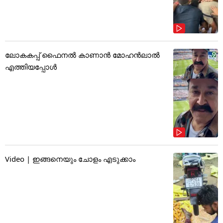
ലോകകപ്പ് ഫൈനൽ കാണാൻ മോഹൻലാൽ
എത്തിയപ്പോൾ
Video | ഇങ്ങനെയും ചോളം എടുക്കാം