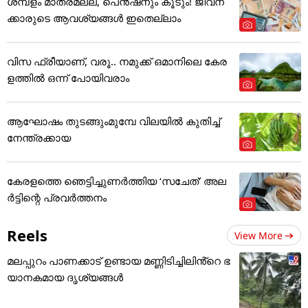
ശമ്പളം മാത്രമല്ല, പെൻഷനും കൂടും! ജീവന
ക്കാരുടെ ആവശ്യങ്ങൾ ഇതെല്ലാം
വിസ ഫ്രീയാണ്, വരൂ.. നമുക്ക് ഒമാനിലെ കേര
ളത്തിൽ ഒന്ന് പോയിവരാം
ആഘോഷം തുടങ്ങുംമുമ്പേ വിലയില്‍ കുതിച്ച്
നേന്ത്രക്കായ
കേരളത്തെ ഞെട്ടിച്ചുണർത്തിയ ‘സചേത്’ അ‌ല
ർട്ടിന്റെ പ്രവർത്തനം
Reels
View More
മലപ്പുറം പാണക്കാട് ഉണ്ടായ മണ്ണിടിച്ചിലിൻ്റെ ഭ
യാനകമായ ദൃശ്യങ്ങൾ