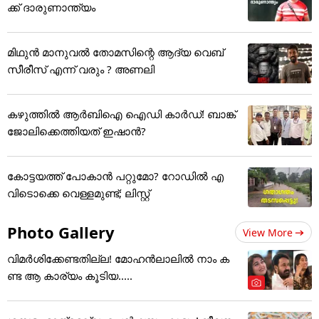
ക്ക് ദാരുണാന്ത്യം
മിഥുൻ മാനുവൽ തോമസിന്റെ ആദ്യ വെബ്
സീരീസ് എന്ന് വരും ? അണലി
കഴുത്തില്‍ ആര്‍ബിഐ ഐഡി കാര്‍ഡ്! ബാങ്ക്
ജോലിക്കെത്തിയത് ഇഷാന്‍?
കോട്ടയത്ത് പോകാൻ പറ്റുമോ? റോഡിൽ എ
വിടൊക്കെ വെള്ളമുണ്ട്; ലിസ്റ്റ്
Photo Gallery
View More
വിമർശിക്കേണ്ടതില്ല! മോഹൻലാലിൽ നാം ക
ണ്ട ആ കാര്യം കൂടിയ.....